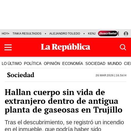
HOY
TINKA RESULTADOS
ALEJANDRO TOLEDO
KENJI FUJIMORI
PRECIO
LO ÚLTIMO
POLÍTICA
OPINIÓN
ECONOMÍA
SOCIEDAD
MUNDO
CIE
Sociedad
26 Mar 2026 | 16:54 h
Hallan cuerpo sin vida de
extranjero dentro de antigua
planta de gaseosas en Trujillo
Tras el descubrimiento, se registró un incendio
en el inmueble, que podría haber sido