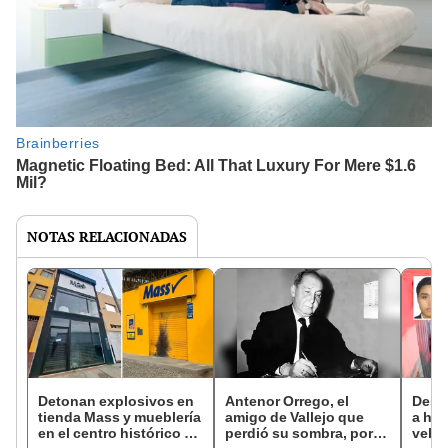
NOTAS RELACIONADAS
Detonan explosivos en
Antenor Orrego, el
Desco
tienda Mass y mueblería
amigo de Vallejo que
a hom
en el centro histórico de
perdió su sombra, por
vehíc