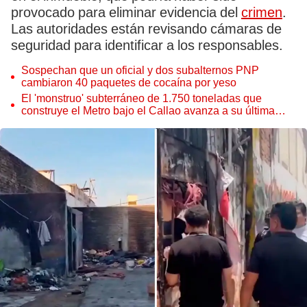
provocado para eliminar evidencia del
crimen
.
Las autoridades están revisando cámaras de
seguridad para identificar a los responsables.
Sospechan que un oficial y dos subalternos PNP
cambiaron 40 paquetes de cocaína por yeso
El 'monstruo' subterráneo de 1.750 toneladas que
construye el Metro bajo el Callao avanza a su última
estación