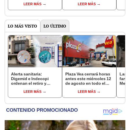
Trujillo y Casa Grande,
Eduardo González Viaña
vícti
LEER MÁS
LEER MÁS
en La Libertad
20 di
LO MÁS VISTO
LO ÚLTIMO
Alerta sanitaria:
Plaza Vea cerrará horas
Las 
Digemid e Indecopi
antes este miércoles 12
fant
ordenan el retiro y
de agosto en todo el
Metr
destrucción de estos
Perú: tiendas atenderán
ampli
LEER MÁS
LEER MÁS
productos médicos
hasta las 7 p.m.
incon
contra el cáncer por
buse
riesgos a la salud
esta