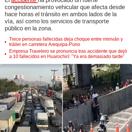
El
accidente
ha provocado un fuerte
congestionamiento vehicular que afecta desde
hace horas el tránsito en ambos lados de la
vía, así como los servicios de transporte
público en la zona.
Trece personas fallecidas deja choque entre miniván y
tráiler en carretera Arequipa-Puno
Empresa Travelero se pronuncia tras accidente que dejó
a 10 fallecidos en Huarochirí: ''Ya era demasiado tarde''