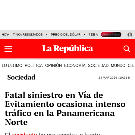
HOY
TINKA RESULTADOS
PRECIO DEL DÓLAR
7 DE AGOSTO
OLLANTA H
LO ÚLTIMO
POLÍTICA
OPINIÓN
ECONOMÍA
SOCIEDAD
MUNDO
CIE
Sociedad
24 Mar 2026 | 19:38 h
Fatal siniestro en Vía de
Evitamiento ocasiona intenso
tráfico en la Panamericana
Norte