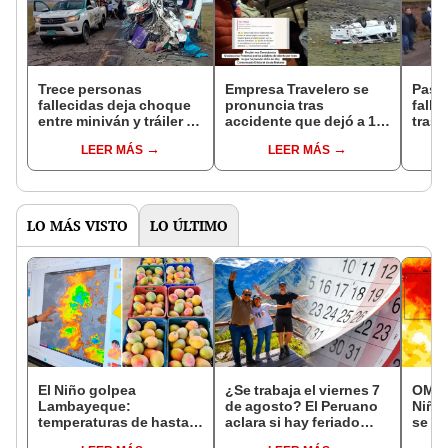
Trece personas
Empresa Travelero se
Paseo
fallecidas deja choque
pronuncia tras
falle
entre miniván y tráiler en
accidente que dejó a 10
tras 
carretera Arequipa-
fallecidos en
viaja
LEER MÁS
LEER MÁS
Puno
Huarochirí: ''Ya era
Llag
demasiado tarde''
LO MÁS VISTO
LO ÚLTIMO
El Niño golpea
¿Se trabaja el viernes 7
OMM a
Lambayeque:
de agosto? El Peruano
Niño
temperaturas de hasta
aclara si hay feriado
se fo
36 °C ponen en riesgo la
largo tras el descanso
event