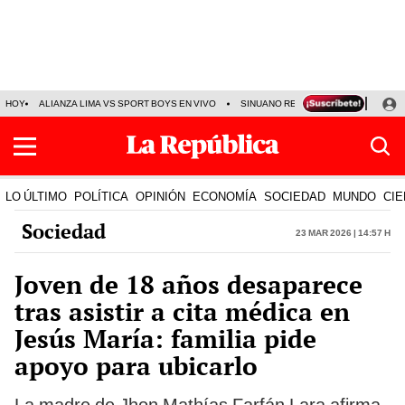
HOY
ALIANZA LIMA VS SPORT BOYS EN VIVO
SINUANO RESULTADOS HOY
JO
LO ÚLTIMO
POLÍTICA
OPINIÓN
ECONOMÍA
SOCIEDAD
MUNDO
CIE
Sociedad
23 Mar 2026 | 14:57 h
Joven de 18 años desaparece
tras asistir a cita médica en
Jesús María: familia pide
apoyo para ubicarlo