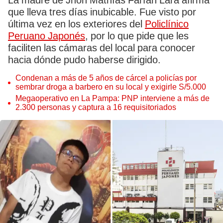
La madre de Jhon Mathías Farfán Lara afirma
que lleva tres días inubicable. Fue visto por
última vez en los exteriores del
Policlínico
Peruano Japonés
, por lo que pide que les
faciliten las cámaras del local para conocer
hacia dónde pudo haberse dirigido.
Condenan a más de 5 años de cárcel a policías por
sembrar droga a barbero en su local y exigirle S/5.000
Megaoperativo en La Pampa: PNP interviene a más de
2.300 personas y captura a 16 requisitoriados