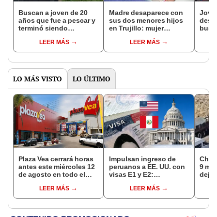
Buscan a joven de 20
Madre desaparece con
Jove
años que fue a pescar y
sus dos menores hijos
desap
terminó siendo
en Trujillo: mujer
bus 
arrastrado por el río
padecería problemas
Chanc
LEER MÁS
LEER MÁS
Llapay en Yauyos
mentales, alertan
12 ho
familiares
famil
salu
LO MÁS VISTO
LO ÚLTIMO
Plaza Vea cerrará horas
Impulsan ingreso de
Choq
antes este miércoles 12
peruanos a EE. UU. con
9 mue
de agosto en todo el
visas E1 y E2:
deja 
Perú: tiendas atenderán
emprendedores y
mini
LEER MÁS
LEER MÁS
hasta las 7 p.m.
pymes serían los más
Espi
beneficiados