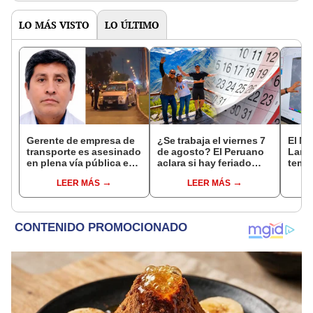
LO MÁS VISTO
LO ÚLTIMO
Gerente de empresa de
¿Se trabaja el viernes 7
El Ni
transporte es asesinado
de agosto? El Peruano
Lamb
en plena vía pública en
aclara si hay feriado
tempe
Los Olivos: su esposa
largo tras el descanso
36 °C
LEER MÁS
LEER MÁS
sobrevivió al ataque
del 6 de agosto
prod
palta