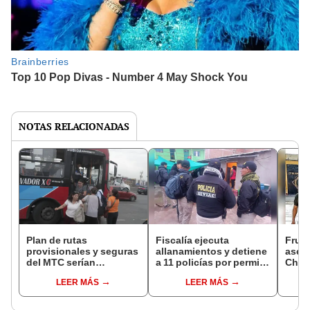
NOTAS RELACIONADAS
Plan de rutas
Fiscalía ejecuta
Frust
provisionales y seguras
allanamientos y detiene
asesi
del MTC serían
a 11 policías por permitir
Chic
insuficientes para
paso de camiones con
LEER MÁS
LEER MÁS
enfrentar la extorsión en
mercadería de
el sector
contrabando