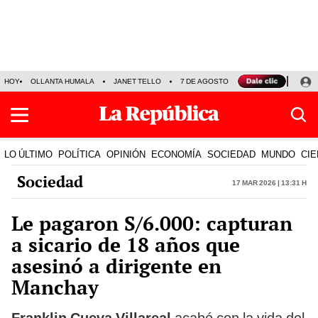
HOY
OLLANTA HUMALA
JANET TELLO
7 DE AGOSTO
TINKA RESULTADOS
LO ÚLTIMO
POLÍTICA
OPINIÓN
ECONOMÍA
SOCIEDAD
MUNDO
CIE
Sociedad
17 Mar 2026 | 13:31 h
Le pagaron S/6.000: capturan
a sicario de 18 años que
asesinó a dirigente en
Manchay