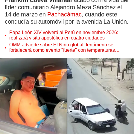
Franklin Cueva Villareal
acabó con la vida del
líder comunitario Alejandro Meza Sánchez el
14 de marzo en
Pachacámac
, cuando este
conducía su automóvil por la avenida La Unión.
Papa León XIV volverá al Perú en noviembre 2026:
realizará visita apostólica en cuatro ciudades
OMM advierte sobre El Niño global: fenómeno se
fortalecerá como evento "fuerte" con temperaturas
récord este 2026