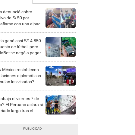
ta denunció cobro
ivo de S/ 50 por
1
rafiarse con una alpaca
sco y Serenazgo
eró el dinero
ia ganó casi S/14.850
uesta de fútbol, pero
2
oBet se negó a pagar:
opi multó a la empresa
ás de S/ 19.000
y México restablecen
elaciones diplomáticas:
3
nulan los visados?
rabaja el viernes 7 de
o? El Peruano aclara si
4
riado largo tras el
nso del 6 de agosto