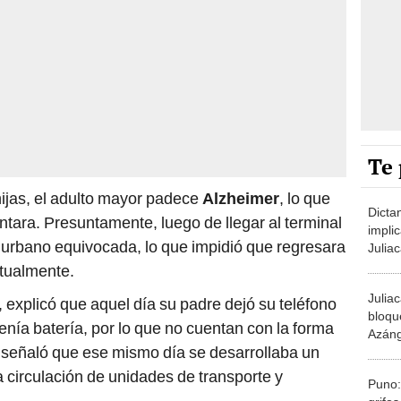
Te 
hijas, el adulto mayor padece
Alzheimer
, lo que
Dictan
tara. Presuntamente, luego de llegar al terminal
impli
 urbano equivocada, lo que impidió que regresara
Juliac
revel
itualmente.
mil so
Juliac
 explicó que aquel día su padre dejó su teléfono
bloqu
enía batería, por lo que no cuentan con la forma
Azáng
señaló que ese mismo día se desarrollaba un
combu
la circulación de unidades de transporte y
Puno: