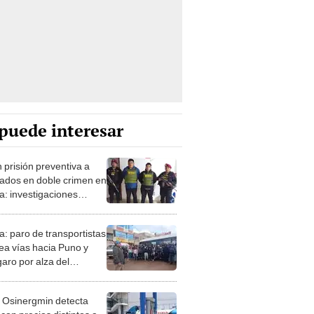
puede interesar
 prisión preventiva a
cados en doble crimen en
a: investigaciones
an presunto pago de 10
les
a: paro de transportistas
ea vías hacia Puno y
aro por alza del
stible
 Osinergmin detecta