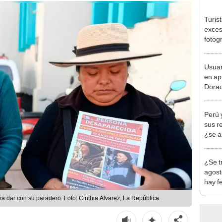
Turis
exces
fotog
en Cu
recup
Usuar
en ap
Dorad
Indec
con m
Perú 
sus r
¿se a
¿Se t
agost
hay fe
desca
a dar con su paradero. Foto: Cinthia Alvarez, La República