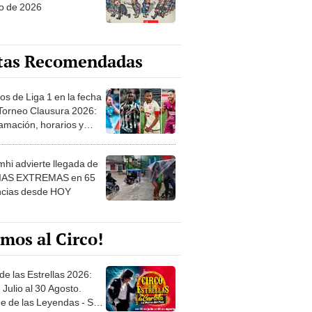
o de 2026
tas Recomendadas
os de Liga 1 en la fecha
 Torneo Clausura 2026:
amación, horarios y
 ver
hi advierte llegada de
IAS EXTREMAS en 65
ncias desde HOY
mos al Circo!
de las Estrellas 2026:
 Julio al 30 Agosto.
e de las Leyendas - San