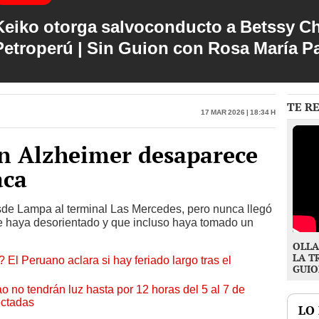
Keiko otorga salvoconducto a Betssy C
Petroperú | Sin Guion con Rosa María P
TE R
17 Mar 2026 | 18:34 h
n Alzheimer desaparece
aca
sde Lampa al terminal Las Mercedes, pero nunca llegó
se haya desorientado y que incluso haya tomado un
OLLA
LA T
 El Peruano aclara si hay feriado largo tras el
GUIO
ao no tendrán luz hasta por 12 horas del 5 al 7 de
ectadas
LO