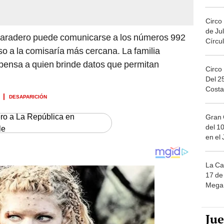
Migue
Circo
de Jul
 paradero puede comunicarse a los números 992
Círcul
so a la comisaría más cercana. La familia
ensa a quien brinde datos que permitan
Circo
Del 2
Costa
DESAPARICIÓN
ero a La República en
Gran 
del 10
le
en el
La Ca
17 de 
Mega 
Ju