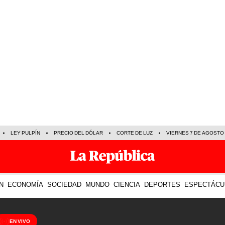
LEY PULPÍN
PRECIO DEL DÓLAR
CORTE DE LUZ
VIERNES 7 DE AGOSTO
N
ECONOMÍA
SOCIEDAD
MUNDO
CIENCIA
DEPORTES
ESPECTÁCU
EN VIVO