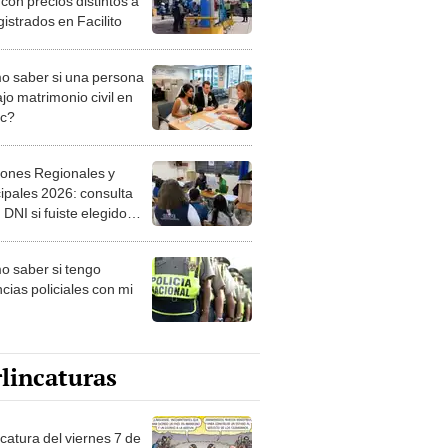
 con precios distintos a
gistrados en Facilito
 saber si una persona
jo matrimonio civil en
ec?
iones Regionales y
ipales 2026: consulta
 DNI si fuiste elegido
ro de mesa para este 4
ubre en el link oficial de
 saber si tengo
NPE
cias policiales con mi
lincaturas
catura del viernes 7 de