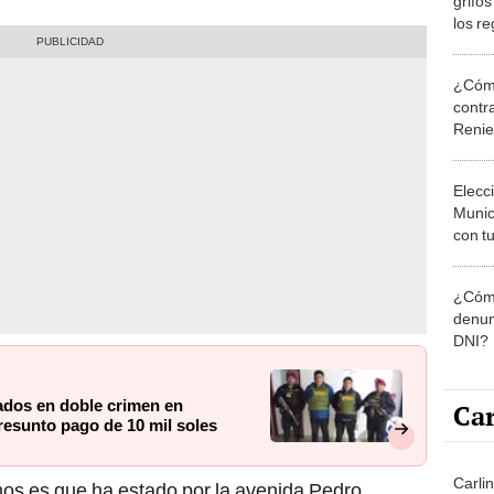
grifos
los re
¿Cómo
contra
Reni
Elecc
Munic
con tu
miemb
de oct
¿Cómo
la O
denun
DNI?
cados en doble crimen en
Car
presunto pago de 10 mil soles
Carlin
mos es que ha estado por la avenida Pedro