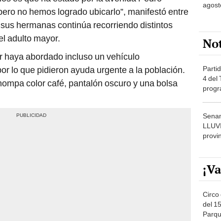
agost
pero no hemos logrado ubicarlo”, manifestó entre
 a sus hermanas continúa recorriendo distintos
el adulto mayor.
No
r haya abordado incluso un vehículo
por lo que pidieron ayuda urgente a la población.
Partid
4 del
chompa color café, pantalón oscuro y una bolsa
progr
dónde
Senam
LLUV
provi
¡Va
Circo 
del 15
Parqu