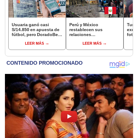
Usuaria ganó casi
Perú y México
Turis
S/14.850 en apuesta de
restablecen sus
exces
fútbol, pero DoradoBet
relaciones
fotog
se negó a pagar:
diplomáticas: ¿se
alpa
LEER MÁS
LEER MÁS
Indecopi multó a la
anulan los visados?
Seren
empresa con más de S/
dine
19.000