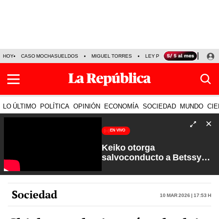
HOY
CASO MOCHASUELDOS
MIGUEL TORRES
LEY PULPÍN
PRECIO DEL
LO ÚLTIMO
POLÍTICA
OPINIÓN
ECONOMÍA
SOCIEDAD
MUNDO
CIE
EN VIVO
Keiko otorga
salvoconducto a Betssy
Chávez y renuevan
Petroperú | Sin Guion con
Rosa María Palacios
Sociedad
10 Mar 2026 | 17:53 h