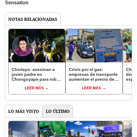
NOTAS RELACIONADAS
Chiclayo: asesinan a
Crisis por el gas:
Chicl
joven padre en
empresas de transporte
denu
Chongoyape para robar
aumentan el precio de
espec
su motocicleta
sus pasajes en Chiclayo
preci
LEER MÁS
LEER MÁS
LO MÁS VISTO
LO ÚLTIMO