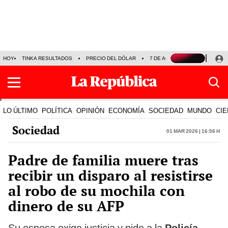
HOY
TINKA RESULTADOS
PRECIO DEL DÓLAR
7 DE AGOSTO
OLLANTA H
LO ÚLTIMO
POLÍTICA
OPINIÓN
ECONOMÍA
SOCIEDAD
MUNDO
CIE
Sociedad
01 Mar 2026 | 16:56 h
Padre de familia muere tras
recibir un disparo al resistirse
al robo de su mochila con
dinero de su AFP