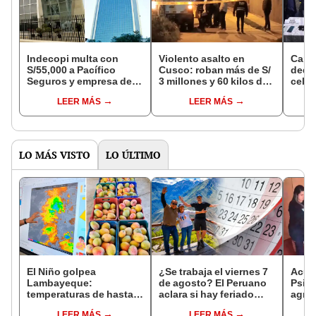
Indecopi multa con
Violento asalto en
Capt
S/55,000 a Pacífico
Cusco: roban más de S/
dedic
Seguros y empresa de
3 millones y 60 kilos de
celul
peritaje por aplicar
oro a empresario minero
LEER MÁS
LEER MÁS
condiciones no
pactadas en seguro de
robos en el hogar
LO MÁS VISTO
LO ÚLTIMO
El Niño golpea
¿Se trabaja el viernes 7
Acusa
Lambayeque:
de agosto? El Peruano
Psico
temperaturas de hasta
aclara si hay feriado
agres
36 °C ponen en riesgo la
largo tras el descanso
con 
LEER MÁS
LEER MÁS