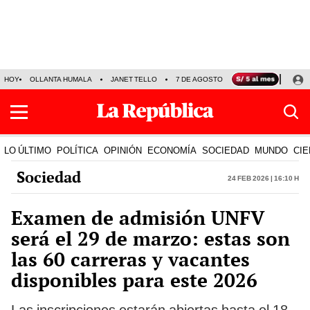
HOY
OLLANTA HUMALA
JANET TELLO
7 DE AGOSTO
TINKA RESULTADOS
LO ÚLTIMO
POLÍTICA
OPINIÓN
ECONOMÍA
SOCIEDAD
MUNDO
CIE
Sociedad
24 Feb 2026 | 16:10 h
Examen de admisión UNFV
será el 29 de marzo: estas son
las 60 carreras y vacantes
disponibles para este 2026