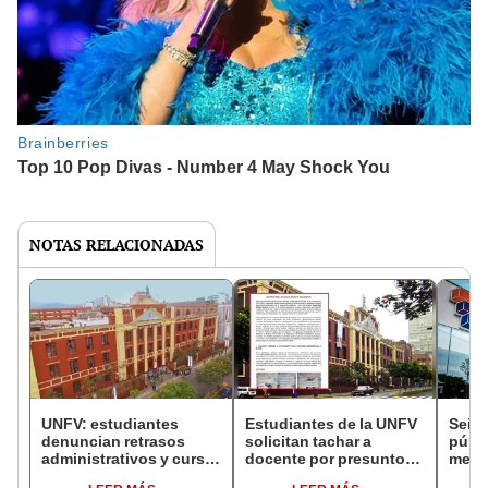
NOTAS RELACIONADAS
UNFV: estudiantes
Estudiantes de la UNFV
Seis 
denuncian retrasos
solicitan tachar a
públ
administrativos y curso
docente por presunto
menos
impuesto al cierre del
maltrato psicológico e
princ