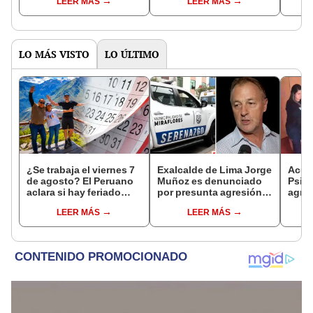
LEER MÁS
LEER MÁS
semestre
incumplimiento de malla
los u
curricular
Perú
LO MÁS VISTO
LO ÚLTIMO
¿Se trabaja el viernes 7
Exalcalde de Lima Jorge
Acusa
de agosto? El Peruano
Muñoz es denunciado
Psico
aclara si hay feriado
por presunta agresión
agres
largo tras el descanso
contra serena gestante
con 
LEER MÁS
LEER MÁS
del 6 de agosto
de Miraflores
cámar
hech