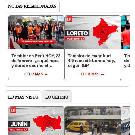
NOTAS RELACIONADAS
Temblor en Perú HOY, 22
Temblor de magnitud
Tembl
de febrero: ¿a qué hora
4,9 remeció Loreto hoy,
de fe
y dónde ocurrió el
según IGP
y dón
último sismo vía IGP?
últim
LEER MÁS
LEER MÁS
LO MÁS VISTO
LO ÚLTIMO