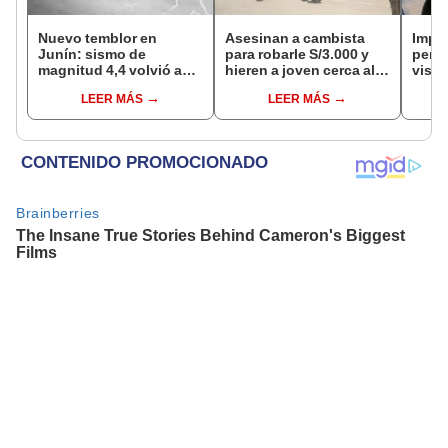
Nuevo temblor en
Asesinan a cambista
Impu
Junín: sismo de
para robarle S/3.000 y
perua
magnitud 4,4 volvió a
hieren a joven cerca al
visas
remecer Chupaca,
Barrio Chino en Lima
empr
LEER MÁS
LEER MÁS
según IGP
Cercado
pyme
bene