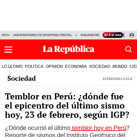
HOY
UNIVERSITARIO VS SPORTING CRISTAL
SINUANO RESULTADOS HOY
CA
LO ÚLTIMO
POLÍTICA
OPINIÓN
ECONOMÍA
SOCIEDAD
MUNDO
CIE
Sociedad
23 Feb 2026 | 0:01 h
Temblor en Perú: ¿dónde fue
el epicentro del último sismo
hoy, 23 de febrero, según IGP?
¿Dónde ocurrió el último
temblor hoy en Perú
?
Reporte de sismos del Instituto Geofísico del