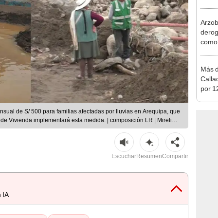
produ
Arzob
derog
como 
la vi
Más d
Calla
por 12
agost
zonas
sual de S/ 500 para familias afectadas por lluvias en Arequipa, que
o de Vivienda implementará esta medida. | composición LR | Mirelia
Escuchar
Resumen
Compartir
 IA