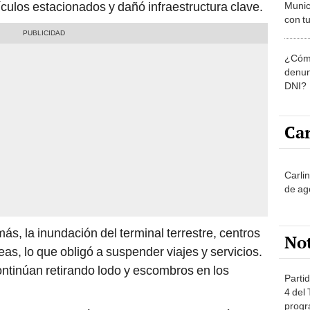
ículos estacionados y dañó infraestructura clave.
Munic
con tu
miemb
de oct
¿Cómo
la O
denun
DNI?
Car
Carli
de ag
s, la inundación del terminal terrestre, centros
No
eas, lo que obligó a suspender viajes y servicios.
ntinúan retirando lodo y escombros en los
Partid
4 del
progr