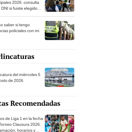
ipales 2026: consulta
 DNI si fuiste elegido
ro de mesa para este 4
ubre en el link oficial de
 saber si tengo
NPE
cias policiales con mi
lincaturas
ncatura del miércoles 5
osto de 2026
tas Recomendadas
os de Liga 1 en la fecha
 Torneo Clausura 2026:
amación, horarios y