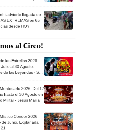
 ver
hi advierte llegada de
IAS EXTREMAS en 65
ncias desde HOY
mos al Circo!
de las Estrellas 2026:
 Julio al 30 Agosto.
e de las Leyendas - San
l
 Montecarlo 2026: Del 17
io hasta el 30 Agosto en
o Militar - Jesús María
 Místico Condor 2026:
5 de Junio. Explanada
 21