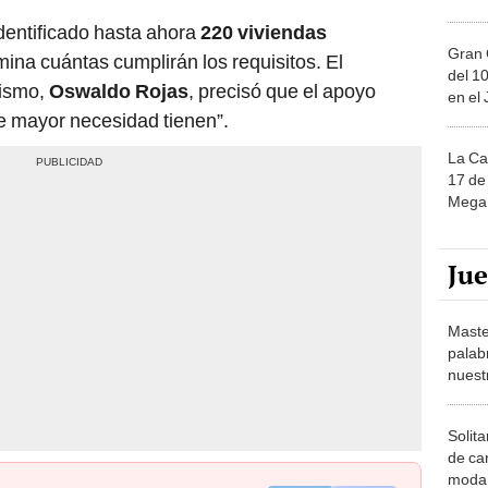
dentificado hasta ahora
220 viviendas
Gran 
ina cuántas cumplirán los requisitos. El
del 10
nismo,
Oswaldo Rojas
, precisó que el apoyo
en el
ue mayor necesidad tienen”.
La Ca
17 de 
Mega 
Ju
Maste
palab
nuest
Solita
de ca
moda.