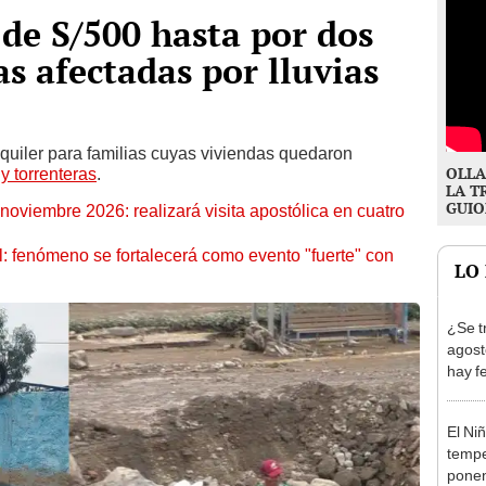
de S/500 hasta por dos
s afectadas por lluvias
lquiler para familias cuyas viviendas quedaron
OLLA
y torrenteras
.
LA T
GUIO
oviembre 2026: realizará visita apostólica en cuatro
: fenómeno se fortalecerá como evento "fuerte" con
LO
¿Se t
agost
hay fe
desca
El Ni
tempe
ponen