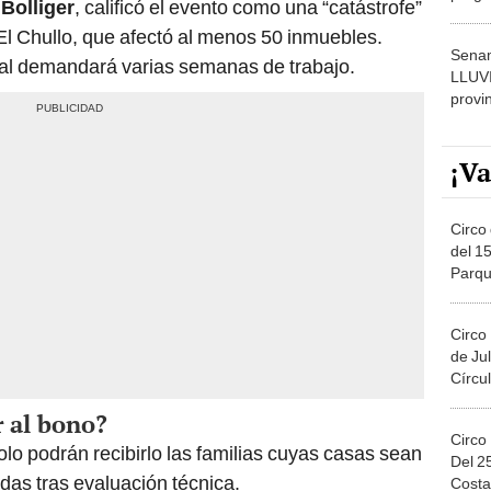
 Bolliger
, calificó el evento como una “catástrofe”
dónde
 El Chullo, que afectó al menos 50 inmuebles.
Senam
tal demandará varias semanas de trabajo.
LLUV
provi
¡Va
Circo 
del 15
Parqu
Migue
Circo
de Jul
Círcul
 al bono?
Circo
olo podrán recibirlo las familias cuyas casas sean
Del 2
das tras evaluación técnica.
Costa