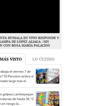
NTA HUMALA EN VIVO RESPONDE Y
RAMPA DE LÓPEZ ALIAGA | SIN
N CON ROSA MARÍA PALACIOS
 MÁS VISTO
LO ÚLTIMO
rabaja el viernes 7 de
o? El Peruano aclara si
1
riado largo tras el
nso del 6 de agosto
ño golpea Lambayeque:
raturas de hasta 36 °C
2
 en riesgo la