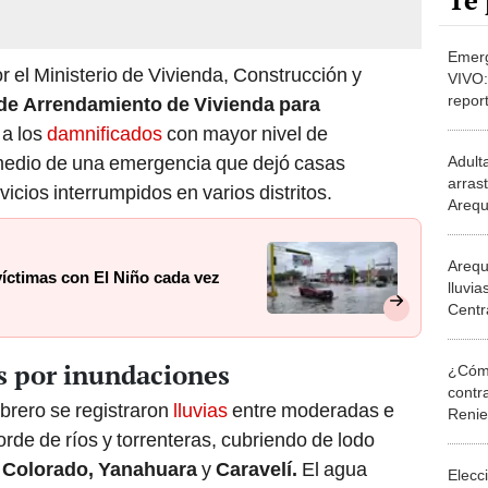
Te 
Emerg
el Ministerio de Vivienda, Construcción y
VIVO:
repor
de Arrendamiento de Vivienda para
damni
 a los
damnificados
con mayor nivel de
Piura
 medio de una emergencia que dejó casas
Adult
arras
cios interrumpidos en varios distritos.
Arequ
salvar
Arequ
víctimas con El Niño cada vez
lluvia
Centr
zonas
s por inundaciones
¿Cómo
contra
brero se registraron
lluvias
entre moderadas e
Reni
rde de ríos y torrenteras, cubriendo de lodo
 Colorado, Yanahuara
y
Caravelí.
El agua
Elecc