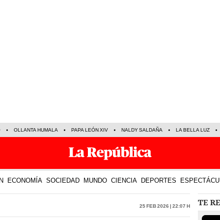
O
OLLANTA HUMALA
PAPA LEÓN XIV
NALDY SALDAÑA
LA BELLA LUZ
N
ECONOMÍA
SOCIEDAD
MUNDO
CIENCIA
DEPORTES
ESPECTÁCU
TE R
25 Feb 2026 | 22:07 h