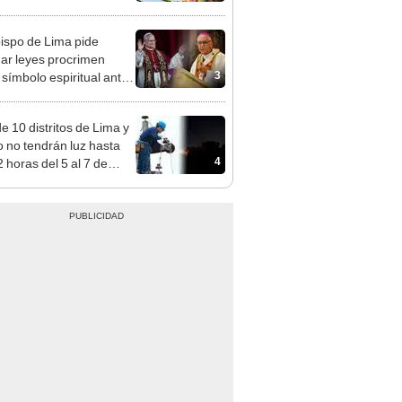
cción de mango y palta
ispo de Lima pide
ar leyes procrimen
3
símbolo espiritual ante
sita del papa León XIV
e 10 distritos de Lima y
o no tendrán luz hasta
4
 horas del 5 al 7 de
o: revisa horarios y
 afectadas