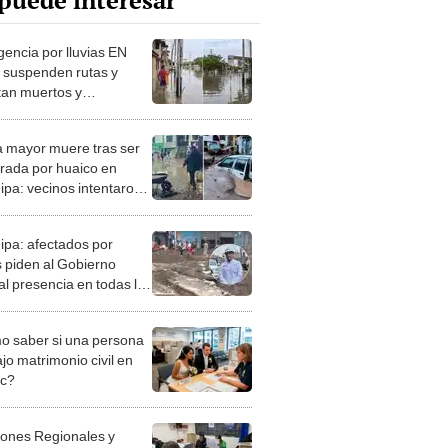
puede interesar
encia por lluvias EN
 suspenden rutas y
tan muertos y
ficados en Arequipa,
, Ica y más regiones
a mayor muere tras ser
trada por huaico en
ipa: vecinos intentaron
la
ipa: afectados por
s piden al Gobierno
al presencia en todas las
 de emergencia
 saber si una persona
jo matrimonio civil en
ec?
iones Regionales y