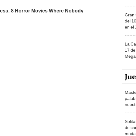
Gran 
del 10
en el
La Ca
17 de 
Mega 
Ju
Maste
palab
nuest
Solita
de ca
moda.