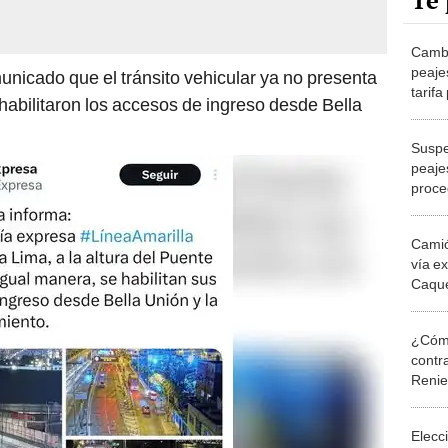
Te 
Cambi
peaje
nicado que el tránsito vehicular ya no presenta
tarifa
habilitaron los accesos de ingreso desde Bella
Evita
Línea
Suspe
peaje
proce
infund
Camió
vía e
Caque
vehic
¿Cómo
contra
Reni
Elecc