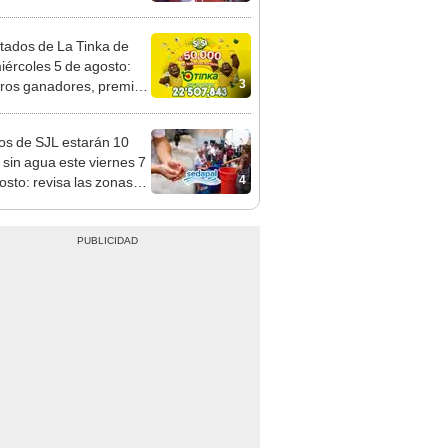
mo en Surco: cámaras
n el hecho
tados de La Tinka de
iércoles 5 de agosto:
3
os ganadores, premios
ozo Millonario, boliyapa,
000 y más
os de SJL estarán 10
 sin agua este viernes 7
4
osto: revisa las zonas
adas, según Sedapal