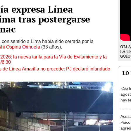
vía expresa Línea
ima tras postergarse
ímac
 con sentido a Lima había sido cerrada por la
OLLA
shi Ospina Orihuela
(33 años).
LA T
GUIO
026: la nueva tarifa para la Vía de Evitamiento y la
S/6.30
 de Línea Amarilla no procede: PJ declaró infundado
LO
¿Se t
agost
hay fe
desca
Acusa
Psico
agres