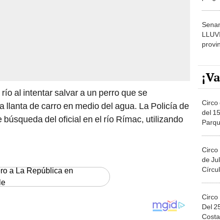
dónde
Senam
LLUV
provi
¡Va
 río al intentar salvar a un perro que se
Circo 
llanta de carro en medio del agua. La Policía de
del 15
 búsqueda del oficial en el río Rímac, utilizando
Parqu
Migue
Circo
de Jul
Círcul
ero a La República en
le
Circo
Del 2
Costa