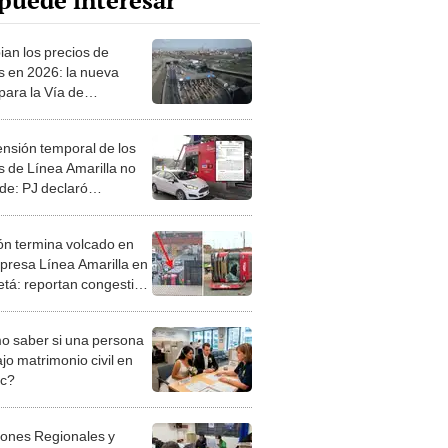
puede interesar
an los precios de
s en 2026: la nueva
 para la Vía de
miento y la vía expresa
 Amarilla es de S/6.30
nsión temporal de los
s de Línea Amarilla no
de: PJ declaró
ado el pedido fiscal
n termina volcado en
xpresa Línea Amarilla en
tá: reportan congestión
ular
 saber si una persona
jo matrimonio civil en
ec?
iones Regionales y