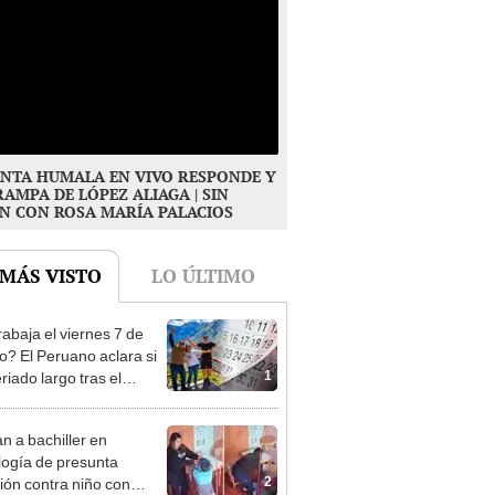
NTA HUMALA EN VIVO RESPONDE Y
RAMPA DE LÓPEZ ALIAGA | SIN
N CON ROSA MARÍA PALACIOS
 MÁS VISTO
LO ÚLTIMO
rabaja el viernes 7 de
o? El Peruano aclara si
1
riado largo tras el
nso del 6 de agosto
n a bachiller en
logía de presunta
2
ión contra niño con