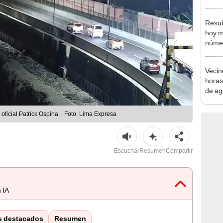
autis
capta
Resul
hoy m
númer
del P
S/50.
Vecin
horas
de ag
afect
oficial Patrick Ospina. | Foto: Lima Expresa
Escuchar
Resumen
Compartir
 IA
s destacados
Resumen