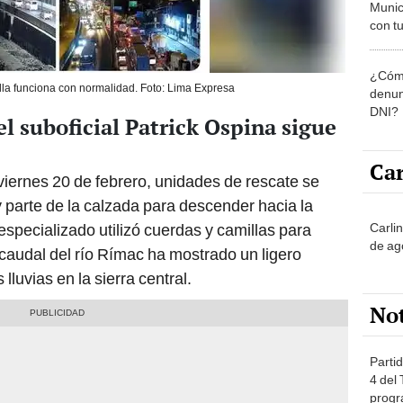
Munic
con tu
miemb
de oct
¿Cómo
la O
lla funciona con normalidad. Foto: Lima Expresa
denun
DNI?
el suboficial Patrick Ospina sigue
Car
iernes 20 de febrero, unidades de rescate se
y parte de la calzada para descender hacia la
Carli
 especializado utilizó cuerdas y camillas para
de ag
 caudal del río Rímac ha mostrado un ligero
lluvias en la sierra central.
No
Partid
4 del
progr