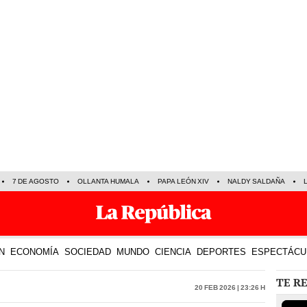
7 DE AGOSTO
OLLANTA HUMALA
PAPA LEÓN XIV
NALDY SALDAÑA
N
ECONOMÍA
SOCIEDAD
MUNDO
CIENCIA
DEPORTES
ESPECTÁCU
TE R
20 Feb 2026 | 23:26 h