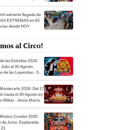
 ver
hi advierte llegada de
IAS EXTREMAS en 65
ncias desde HOY
mos al Circo!
de las Estrellas 2026:
 Julio al 30 Agosto.
e de las Leyendas - San
l
 Montecarlo 2026: Del 17
io hasta el 30 Agosto en
o Militar - Jesús María
 Místico Condor 2026:
5 de Junio. Explanada
 21