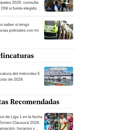
ipales 2026: consulta
 DNI si fuiste elegido
ro de mesa para este 4
ubre en el link oficial de
 saber si tengo
NPE
cias policiales con mi
lincaturas
ncatura del miércoles 5
osto de 2026
tas Recomendadas
os de Liga 1 en la fecha
 Torneo Clausura 2026:
amación, horarios y