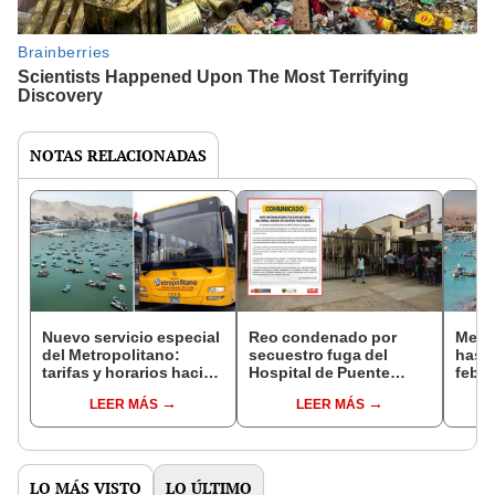
NOTAS RELACIONADAS
Nuevo servicio especial
Reo condenado por
Metro
del Metropolitano:
secuestro fuga del
hast
tarifas y horarios hacia
Hospital de Puente
febr
las playas de Ancón
Piedra mientras estaba
ruta 
LEER MÁS
LEER MÁS
este verano 2026
bajo custodia del INPE:
había sido trasladado al
penal Ancón I
LO MÁS VISTO
LO ÚLTIMO