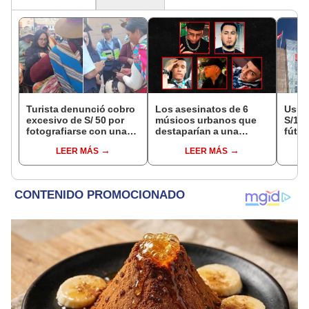
Turista denunció cobro
Los asesinatos de 6
Usuar
excesivo de S/ 50 por
músicos urbanos que
S/14.
fotografiarse con una
destaparían a una
fútbo
alpaca en Cusco y
presunta red mafiosa
se ne
LEER MÁS
LEER MÁS
Serenazgo recuperó el
Indec
dinero
empr
19.0