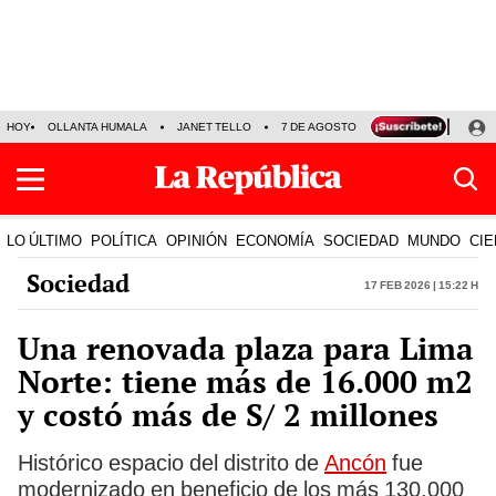
HOY
OLLANTA HUMALA
JANET TELLO
7 DE AGOSTO
TINKA RESULTADOS
LO ÚLTIMO
POLÍTICA
OPINIÓN
ECONOMÍA
SOCIEDAD
MUNDO
CIE
Sociedad
17 Feb 2026 | 15:22 h
Una renovada plaza para Lima
Norte: tiene más de 16.000 m2
y costó más de S/ 2 millones
Histórico espacio del distrito de
Ancón
fue
modernizado en beneficio de los más 130.000