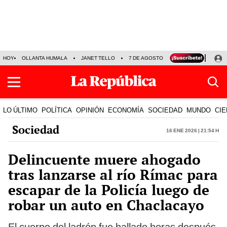
HOY
OLLANTA HUMALA
JANET TELLO
7 DE AGOSTO
TINKA RESULTADOS
LO ÚLTIMO
POLÍTICA
OPINIÓN
ECONOMÍA
SOCIEDAD
MUNDO
CIE
Sociedad
16 Ene 2026 | 21:54 h
Delincuente muere ahogado
tras lanzarse al río Rímac para
escapar de la Policía luego de
robar un auto en Chaclacayo