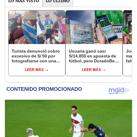
LO MÁS VISTO
LO ÚLTIMO
Turista denunció cobro
Usuaria ganó casi
Jocke
excesivo de S/ 50 por
S/14.850 en apuesta de
manti
fotografiarse con una
fútbol, pero DoradoBet
falta
alpaca en Cusco y
se negó a pagar:
¿desd
LEER MÁS
LEER MÁS
Serenazgo recuperó el
Indecopi multó a la
el ce
dinero
empresa con más de S/
19.000