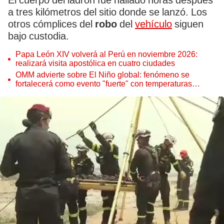
El cuerpo del ladrón fue hallado horas después
a tres kilómetros del sitio donde se lanzó. Los
otros cómplices del
robo
del
vehículo
siguen
bajo custodia.
Papa León XIV volverá al Perú en noviembre 2026:
realizará visita apostólica en cuatro ciudades
OMM advierte sobre El Niño global: fenómeno se
fortalecerá como evento "fuerte" con temperaturas
récord este 2026