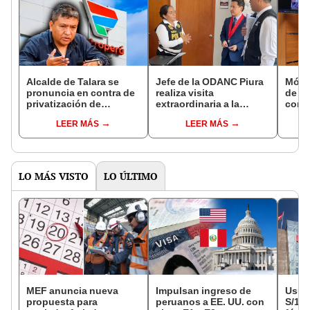
Alcalde de Talara se
Jefe de la ODANC Piura
Módul
pronuncia en contra de
realiza visita
de li
privatización de
extraordinaria a la
conm
Petroperú
carceleta de la Policía
anive
LEER MÁS
LEER MÁS
Judicial
LO MÁS VISTO
LO ÚLTIMO
MEF anuncia nueva
Impulsan ingreso de
Usuar
propuesta para
peruanos a EE. UU. con
S/14.