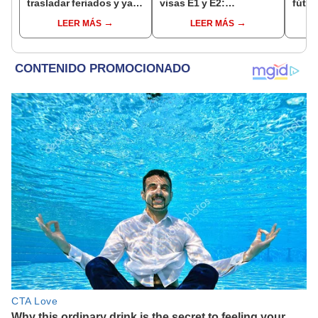
trasladar feriados y ya
visas E1 y E2:
fútbo
no sería a los viernes:
emprendedores y
se ne
LEER MÁS
LEER MÁS
“Lunes es mejor día”
pymes serían los más
Indec
beneficiados
empr
19.0