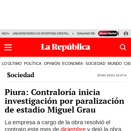
HOY
UNIVERSITARIO VS SPORTING CRISTAL
SINUANO RESULTADOS HOY
CA
LO ÚLTIMO
POLÍTICA
OPINIÓN
ECONOMÍA
SOCIEDAD
MUNDO
CIE
Sociedad
30 Dic 2025 | 18:47 h
Piura: Contraloría inicia
investigación por paralización
de estadio Miguel Grau
La empresa a cargo de la obra resolvió el
contrato este mes de
diciembre
y dejó la obra