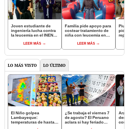
Joven estudiante de
Familia pide apoyo para
Piura
ingeniería lucha contra
costear tratamiento de
pide 
la leucemia en el INEN:
niña con leucemia en
repat
su madre se ofrece
España: "El hospital me
hijo 
LEER MÁS
LEER MÁS
como donante para
dice que aquí no me dé
trasplante de médula
esperanza"
urgente
LO MÁS VISTO
LO ÚLTIMO
El Niño golpea
¿Se trabaja el viernes 7
Arzo
Lambayeque:
de agosto? El Peruano
derog
temperaturas de hasta
aclara si hay feriado
como 
36 °C ponen en riesgo la
largo tras el descanso
ante 