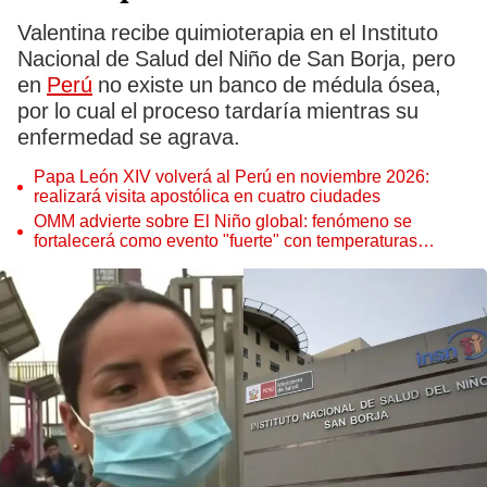
Valentina recibe quimioterapia en el Instituto
Nacional de Salud del Niño de San Borja, pero
en
Perú
no existe un banco de médula ósea,
por lo cual el proceso tardaría mientras su
enfermedad se agrava.
Papa León XIV volverá al Perú en noviembre 2026:
realizará visita apostólica en cuatro ciudades
OMM advierte sobre El Niño global: fenómeno se
fortalecerá como evento "fuerte" con temperaturas
récord este 2026