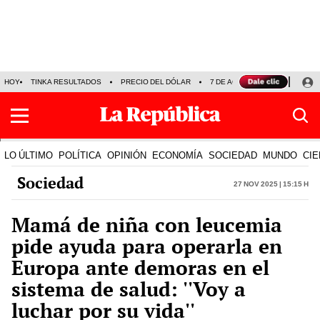
HOY
TINKA RESULTADOS
PRECIO DEL DÓLAR
7 DE AGOSTO
OLLANTA H
LO ÚLTIMO
POLÍTICA
OPINIÓN
ECONOMÍA
SOCIEDAD
MUNDO
CIE
Sociedad
27 Nov 2025 | 15:15 h
Mamá de niña con leucemia
pide ayuda para operarla en
Europa ante demoras en el
sistema de salud: ''Voy a
luchar por su vida''