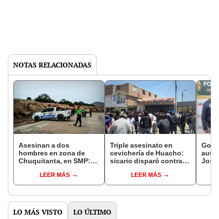
NOTAS RELACIONADAS
Asesinan a dos
Triple asesinato en
Gobi
hombres en zona de
cevichería de Huacho:
autor
Chuquitanta, en SMP:
sicario disparó contra
Jossi
lugar fue escenario de
trabajador municipal y
los E
LEER MÁS
LEER MÁS
otro crimen hace 48
dos hombres mientras
femin
horas
comían
Gutié
LO MÁS VISTO
LO ÚLTIMO