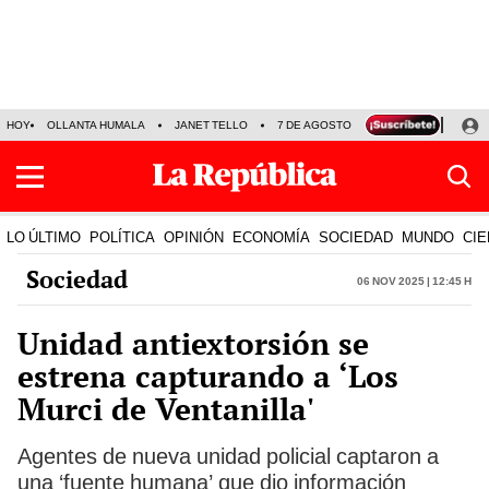
HOY
OLLANTA HUMALA
JANET TELLO
7 DE AGOSTO
TINKA RESULTADOS
LO ÚLTIMO
POLÍTICA
OPINIÓN
ECONOMÍA
SOCIEDAD
MUNDO
CIE
Sociedad
06 Nov 2025 | 12:45 h
Unidad antiextorsión se
estrena capturando a ‘Los
Murci de Ventanilla'
Agentes de nueva unidad policial captaron a
una ‘fuente humana’ que dio información