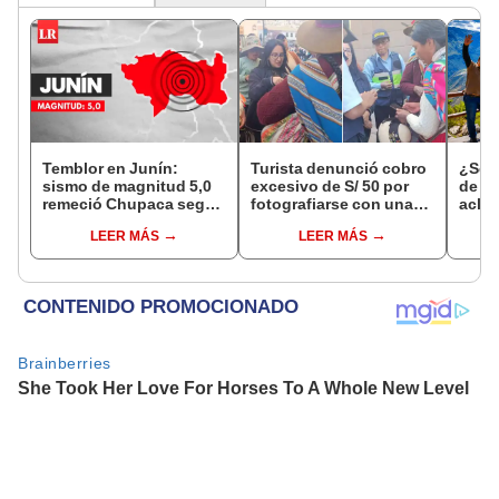
Temblor en Junín:
Turista denunció cobro
¿Se t
sismo de magnitud 5,0
excesivo de S/ 50 por
de a
remeció Chupaca según
fotografiarse con una
aclar
IGP
alpaca en Cusco y
largo
LEER MÁS
LEER MÁS
Serenazgo recuperó el
del 6
dinero