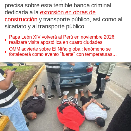
precisa sobre esta temible banda criminal
dedicada a la
extorsión en obras de
construcción
y transporte público, así como al
sicariato y al transporte público.
Papa León XIV volverá al Perú en noviembre 2026:
realizará visita apostólica en cuatro ciudades
OMM advierte sobre El Niño global: fenómeno se
fortalecerá como evento "fuerte" con temperaturas
récord este 2026