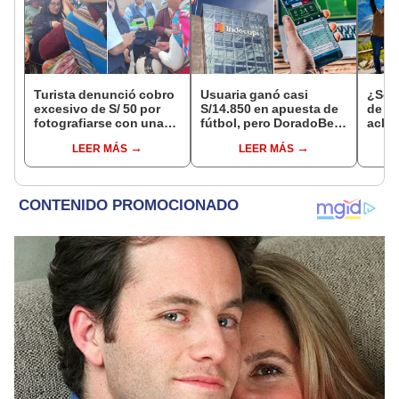
Turista denunció cobro
Usuaria ganó casi
¿Se t
excesivo de S/ 50 por
S/14.850 en apuesta de
de a
fotografiarse con una
fútbol, pero DoradoBet
aclar
alpaca en Cusco y
se negó a pagar:
largo
LEER MÁS
LEER MÁS
Serenazgo recuperó el
Indecopi multó a la
del 6
dinero
empresa con más de S/
19.000