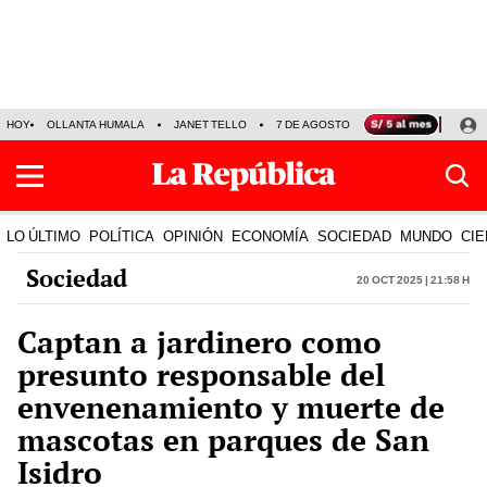
HOY
OLLANTA HUMALA
JANET TELLO
7 DE AGOSTO
TINKA RESULTADOS
LO ÚLTIMO
POLÍTICA
OPINIÓN
ECONOMÍA
SOCIEDAD
MUNDO
CIE
Sociedad
20 Oct 2025 | 21:58 h
Captan a jardinero como
presunto responsable del
envenenamiento y muerte de
mascotas en parques de San
Isidro