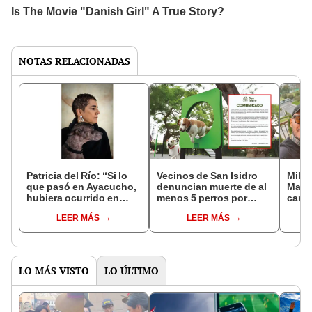
NOTAS RELACIONADAS
Patricia del Río: “Si lo
Vecinos de San Isidro
Milet
que pasó en Ayacucho,
denuncian muerte de al
Marce
hubiera ocurrido en
menos 5 perros por
cariñ
Miraflores y San Isidro,
envenenamiento en
San I
LEER MÁS
LEER MÁS
estaríamos ahora
parques y vías
comp
llorando a nuestros
principales
habi
muertos y haciendo
Insta
marchas”
LO MÁS VISTO
LO ÚLTIMO