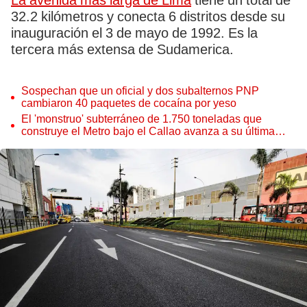
La avenida más larga de Lima
tiene un total de
32.2 kilómetros y conecta 6 distritos desde su
inauguración el 3 de mayo de 1992. Es la
tercera más extensa de Sudamerica.
Sospechan que un oficial y dos subalternos PNP
cambiaron 40 paquetes de cocaína por yeso
El 'monstruo' subterráneo de 1.750 toneladas que
construye el Metro bajo el Callao avanza a su última
estación