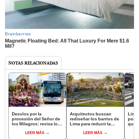
NOTAS RELACIONADAS
Desvíos por la
Arquitectos buscan
Lima
procesión del Señor de
rediseñar los barrios de
podrí
los Milagros: revisa los
Lima para reducir la
queda
cambios en el
inseguridad ciudadana:
no d
LEER MÁS
LEER MÁS
Metropolitano y
"Es menos probable
Corredores
que ocurra un acto