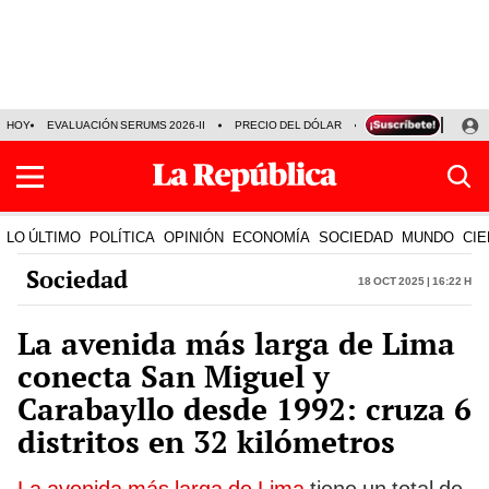
HOY
EVALUACIÓN SERUMS 2026-II
PRECIO DEL DÓLAR
SERIE ACARAMELAD
LO ÚLTIMO
POLÍTICA
OPINIÓN
ECONOMÍA
SOCIEDAD
MUNDO
CIE
Sociedad
18 Oct 2025 | 16:22 h
La avenida más larga de Lima
conecta San Miguel y
Carabayllo desde 1992: cruza 6
distritos en 32 kilómetros