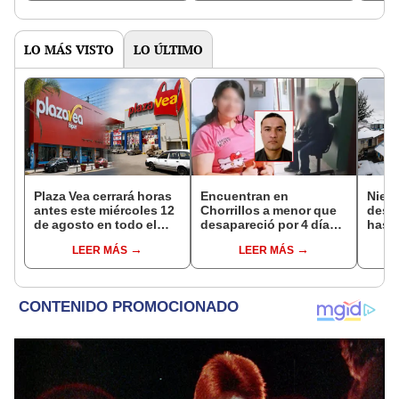
delictivo"
LO MÁS VISTO
LO ÚLTIMO
Plaza Vea cerrará horas
Encuentran en
Nieve
antes este miércoles 12
Chorrillos a menor que
desca
de agosto en todo el
desapareció por 4 días
hasta
Perú: tiendas atenderán
tras ser captada por
agos
LEER MÁS
LEER MÁS
hasta las 7 p.m.
sujeto que conoció en
advie
Roblox: PNP busca al
la si
implicado
toma
prev