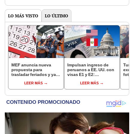
LO MÁS VISTO
LO ÚLTIMO
MEF anuncia nueva
Impulsan ingreso de
Turis
propuesta para
peruanos a EE. UU. con
exces
trasladar feriados y ya
visas E1 y E2:
fotog
no sería a los viernes:
emprendedores y
alpa
LEER MÁS
LEER MÁS
“Lunes es mejor día”
pymes serían los más
seren
beneficiados
dine