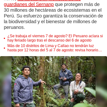
guardianes del Sernanp
que protegen más de
30 millones de hectáreas de ecosistemas en el
Perú. Su esfuerzo garantiza la conservación de
la biodiversidad y el bienestar de millones de
peruanos.
¿Se trabaja el viernes 7 de agosto? El Peruano aclara si
hay feriado largo tras el descanso del 6 de agosto
Más de 10 distritos de Lima y Callao no tendrán luz
hasta por 12 horas del 5 al 7 de agosto: revisa horarios y
zonas afectadas