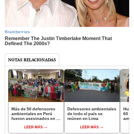
NOTAS RELACIONADAS
Más de 50 defensores
Defensores ambientales
Huir 
ambientales en Perú
de todo el país se
60 d
fueron asesinados en la
reúnen en Lima
ambi
última década
amen
LEER MÁS
LEER MÁS