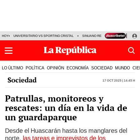
HOY
UNIVERSITARIO VS SPORTING CRISTAL
SINUANO RESULTADOS HOY
CA
LO ÚLTIMO
POLÍTICA
OPINIÓN
ECONOMÍA
SOCIEDAD
MUNDO
CIE
Sociedad
17 Oct 2025 | 14:45 h
Patrullas, monitoreos y
rescates: un día en la vida de
un guardaparque
Desde el Huascarán hasta los manglares del
norte,
las tareas e imprevistos de los