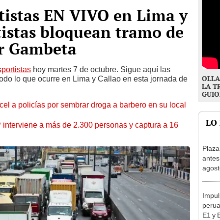
tistas EN VIVO en Lima y
tistas bloquean tramo de
or Gambeta
sportistas
hoy martes 7 de octubre. Sigue aquí las
OLLA
odo lo que ocurre en Lima y Callao en esta jornada de
LA T
GUIO
l a policías por sembrar droga a barbero en su local
LO
nterviene a más de 2.300 personas y captura a 16
Plaza
antes
agost
tiend
p.m.
Impul
perua
E1 y 