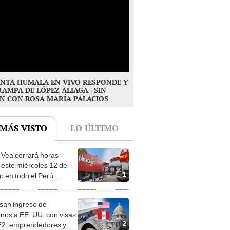
NTA HUMALA EN VIVO RESPONDE Y
RAMPA DE LÓPEZ ALIAGA | SIN
N CON ROSA MARÍA PALACIOS
 MÁS VISTO
LO ÚLTIMO
 Vea cerrará horas
 este miércoles 12 de
1
o en todo el Perú:
as atenderán hasta las 7
san ingreso de
nos a EE. UU. con visas
2
E2: emprendedores y