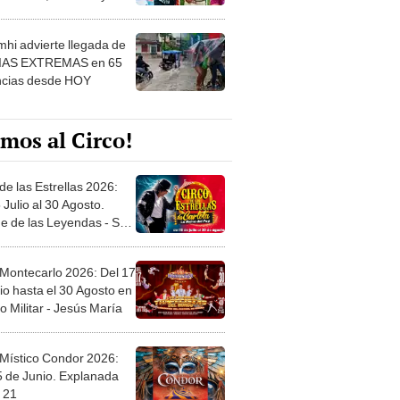
 ver
hi advierte llegada de
IAS EXTREMAS en 65
ncias desde HOY
mos al Circo!
de las Estrellas 2026:
 Julio al 30 Agosto.
e de las Leyendas - San
l
 Montecarlo 2026: Del 17
io hasta el 30 Agosto en
o Militar - Jesús María
 Místico Condor 2026:
5 de Junio. Explanada
 21