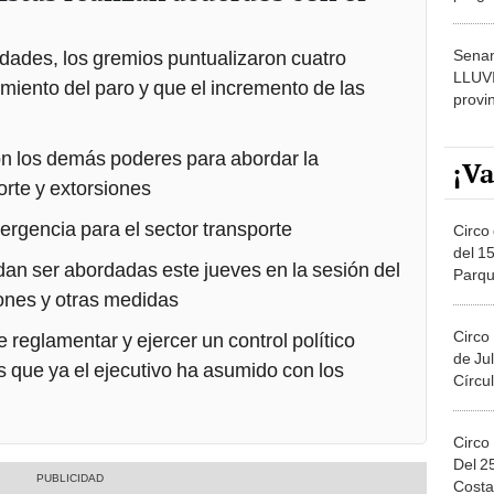
dónde
Senam
idades, los gremios puntualizaron cuatro
LLUV
miento del paro y que el incremento de las
provi
n los demás poderes para abordar la
¡Va
orte y extorsiones
mergencia para el sector transporte
Circo 
del 15
uedan ser abordadas este jueves en la sesión del
Parqu
Migue
ones y otras medidas
Circo
e reglamentar y ejercer un control político
de Jul
 que ya el ejecutivo ha asumido con los
Círcul
Circo
Del 2
Costa