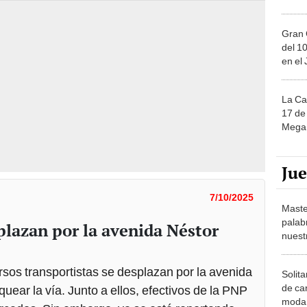
Gran 
del 10
en el
La Ca
17 de 
Mega 
Ju
7/10/2025
Maste
palab
plazan por la avenida Néstor
nuest
rsos transportistas se desplazan por la avenida
Solita
de ca
uear la vía. Junto a ellos, efectivos de la PNP
moda.