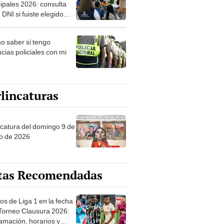
ipales 2026: consulta
 DNI si fuiste elegido
ro de mesa para este 4
ubre en el link oficial de
 saber si tengo
NPE
cias policiales con mi
lincaturas
ncatura del domingo 9 de
o de 2026
tas Recomendadas
os de Liga 1 en la fecha
 Torneo Clausura 2026:
amación, horarios y