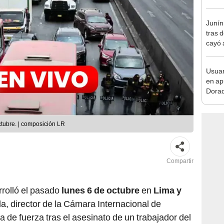
pymes
benef
Junín
tras 
cayó 
Carre
Usuar
en ap
Dorad
Indec
con m
ctubre. | composición LR
Compartir
rolló el pasado
lunes 6 de octubre
en
Lima y
a, director de la Cámara Internacional de
 de fuerza tras el asesinato de un trabajador del