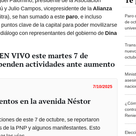
Te 
uel Palomino, presidente de la Asociación
ú y Julio Campos, vicepresidente de la
Alianza
Paro d
itra), se han sumado a este
paro
, e incluso
de oc
puntos clave de la capital para poder movilizarse
unive
 diálogo con representantes del gobierno de
Dina
clase
Calla
Trans
nuevo
 EN VIVO este martes 7 de
octubr
penden actividades ante aumento
crimi
guerr
Minis
asesi
nacio
7/10/2025
venezo
extor
ntos en la avenida Néstor
¿Cómo
contra
Reni
ciones de este 7 de octubre, se reportaron
s de la PNP y algunos manifestantes. Esto
Elecc
r las vías.