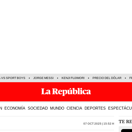
A VS SPORT BOYS
JORGE MESSI
KENJI FUJIMORI
PRECIO DEL DÓLAR
F
N
ECONOMÍA
SOCIEDAD
MUNDO
CIENCIA
DEPORTES
ESPECTÁCU
TE R
07 Oct 2025 | 15:52 h