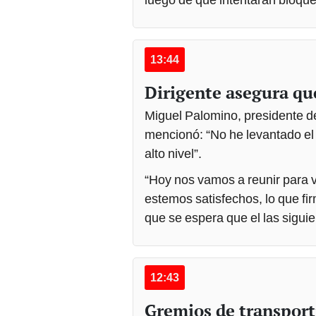
13:44
Dirigente asegura que
Miguel Palomino, presidente d
mencionó: “No he levantado el 
alto nivel”.
“Hoy nos vamos a reunir para v
estemos satisfechos, lo que fi
que se espera que el las sigui
12:43
Gremios de transporti