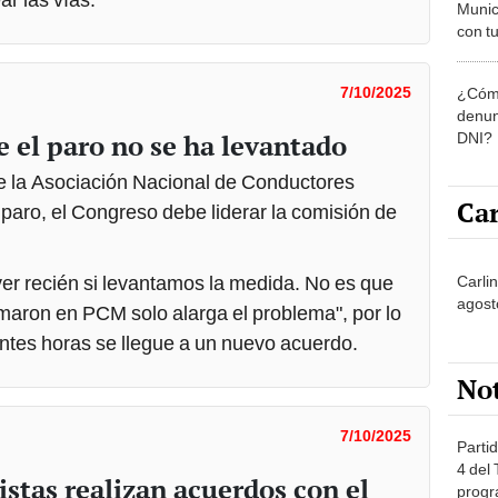
Munic
con tu
miemb
de oct
7/10/2025
¿Cómo
la O
denun
 el paro no se ha levantado
DNI?
e la Asociación Nacional de Conductores
Car
paro, el Congreso debe liderar la comisión de
er recién si levantamos la medida. No es que
Carli
agost
rmaron en PCM solo alarga el problema", por lo
entes horas se llegue a un nuevo acuerdo.
No
7/10/2025
Partid
4 del
stas realizan acuerdos con el
progr