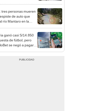
 serían los más
iciados
: tres personas mueren
despiste de auto que
3
al río Mantaro en la
tera Central
ia ganó casi S/14.850
uesta de fútbol, pero
4
oBet se negó a pagar:
opi multó a la empresa
ás de S/ 19.000