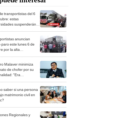
puede interesar
e transportistas del 6
tubre: estas
rsidades suspenderán
s presenciales en Lima y
o
portistas anuncian
 paro este lunes 6 de
e por la alta
nalidad: "Estamos en
a"
tro Malaver minimiza
nato de chofer por su
nalidad: "Era
lano (...) no ha sido
sión"
 saber si una persona
jo matrimonio civil en
ec?
iones Regionales y