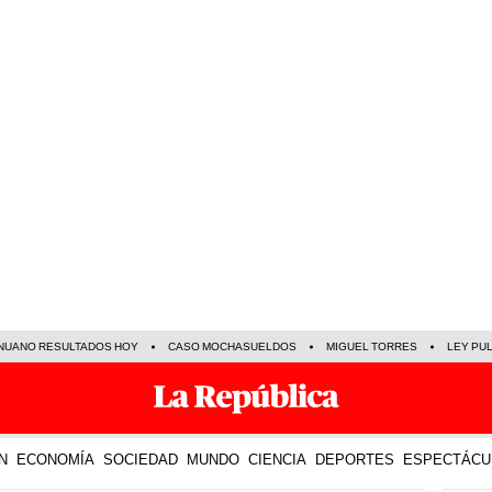
NUANO RESULTADOS HOY
CASO MOCHASUELDOS
MIGUEL TORRES
LEY PU
N
ECONOMÍA
SOCIEDAD
MUNDO
CIENCIA
DEPORTES
ESPECTÁCU
TE R
31 Jul 2025 | 16:19 h