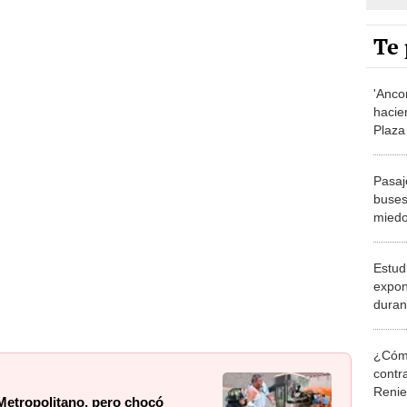
Te 
'Anco
hacie
Plaza
choqu
Metro
Pasaj
muer
buses
miedo
tráns
Estud
expon
duran
encon
hubie
¿Cómo
contra
Reni
 Metropolitano, pero chocó
garte: "Se iba a jubilar"
Elecc