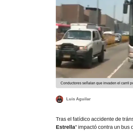
Conductores señalan que invaden el carril p
Luis Aguilar
Tras el fatídico accidente de trán
Estrella
" impactó contra un bus 
exclusivo, se ha evidenciado que
misma negligencia en otras zonas