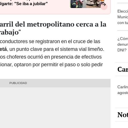
Munic
rril del metropolitano cerca a la
con tu
miemb
rabajo"
de oct
¿Cómo
la O
conductores se registraron en el cruce de las
denun
etá
, un punto clave para el sistema vial limeño.
DNI?
 los choferes ocurrió en presencia de efectivos
ionar, optaron por permitir el paso o solo pedir
Car
Carli
agost
No
Partid
4 del
progr