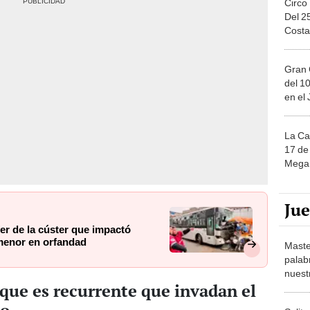
Gran 
del 10
en el
La Ca
17 de 
Mega 
Ju
er de la cúster que impactó
 menor en orfandad
Maste
palab
nuest
que es recurrente que invadan el
no
Solita
de ca
e fue entrevistado en el lugar aseguró que es
moda.