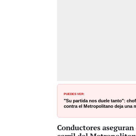
PUEDES VER:
"Su partida nos duele tanto": chof
contra el Metropolitano deja una
Conductores aseguran 
carril del Metropolita
El personal del
Metropolitano
qu