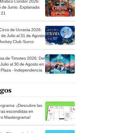
Circo de Ucrania 2026:
 de Julio al 31 de Agosto
 Jockey Club-Surco
sa de Timoteo 2026: Del
Julio al 30 de Agosto en
Plaza - Independencia
egos
rgrama: ¡Descubre las
ras escondidas en
ro Mastergrama!
rio: El legendario juego
rtas que nunca pasa de
 Organiza el mazo y