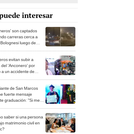
puede interesar
neros' son captados
ndo carreras cerca a
 Bolognesi luego de
e entre cúster y bus del
politano que dejó 3
eros evitan subir a
tos
 del 'Anconero' por
 a un accidente de
ito: "Me da temor"
iante de San Marcos
e fuerte mensaje
te graduación: "Si me
traba un sicario, no
ra llegado"
 saber si una persona
jo matrimonio civil en
ec?
iones Regionales y