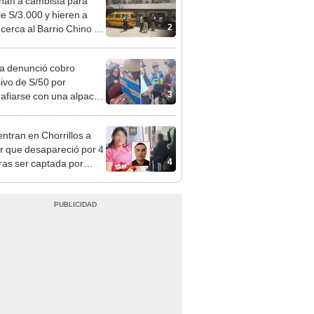
 Cercado
ta denunció cobro
ivo de S/50 por
3
rafiarse con una alpaca
sco: serenazgo
eró el dinero
ntran en Chorrillos a
 que desapareció por 4
4
tras ser captada por
o que conoció en Roblox:
usca al implicado