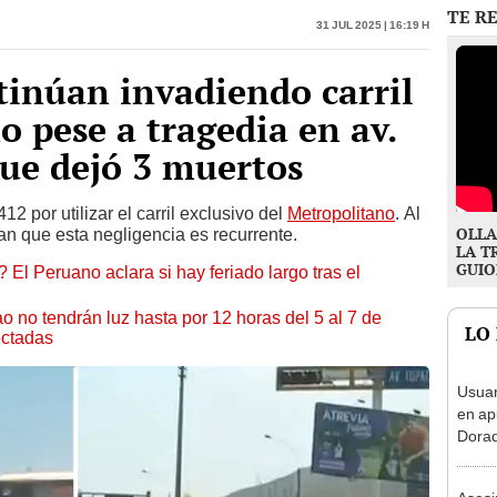
inúan invadiendo carril
o pese a tragedia en av.
ue dejó 3 muertos
2 por utilizar el carril exclusivo del
Metropolitano
. Al
OLLA
n que esta negligencia es recurrente.
LA T
GUIO
 El Peruano aclara si hay feriado largo tras el
ao no tendrán luz hasta por 12 horas del 5 al 7 de
LO
ectadas
Usuar
en ap
Dorad
Indec
con m
Asesi
robar
joven