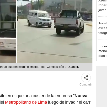
Lima
Turis
exces
fotog
en Cu
recup
Encue
menor
días 
sujet
PNP b
orque quieren evadir el tráfico. Foto: Composición LR/CanalN
Compartir
sito en el que una cúster de la empresa "
Nueva
del
Metropolitano de Lima
luego de invadir el carril
 los conductores continúan realizando esta
 de la vía.