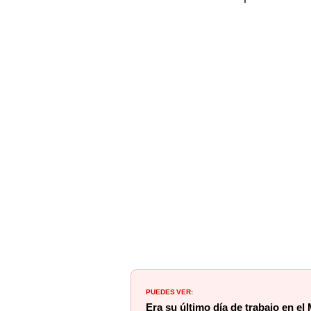
PUEDES VER:
Era su último día de trabajo en el
con cúster en la avenida Alfonso U