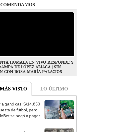
NTA HUMALA EN VIVO RESPONDE Y
RAMPA DE LÓPEZ ALIAGA | SIN
N CON ROSA MARÍA PALACIOS
 MÁS VISTO
LO ÚLTIMO
ia ganó casi S/14.850
uesta de fútbol, pero
1
oBet se negó a pagar:
opi multó a la empresa
ás de S/ 19.000
nan a cambista para
le S/3.000 y hieren a
2
 cerca al Barrio Chino en