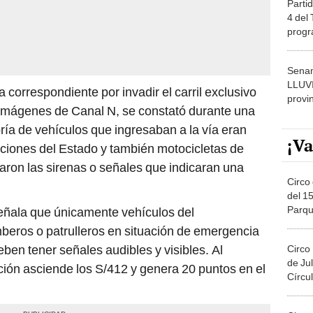
dónde
Senam
LLUV
 correspondiente por invadir el carril exclusivo
provi
 imágenes de Canal N, se constató durante una
ía de vehículos que ingresaban a la vía eran
¡Va
tuciones del Estado y también motocicletas de
varon las sirenas o señales que indicaran una
Circo 
del 15
Parqu
señala que únicamente vehículos del
Migue
beros o patrulleros en situación de emergencia
eben tener señales audibles y visibles. Al
Circo
de Jul
cción asciende los S/412 y genera 20 puntos en el
Círcul
Circo
Del 2
Costa