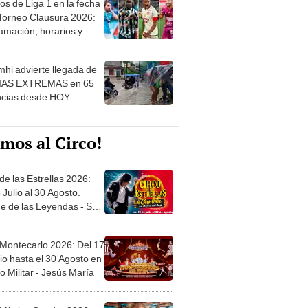
 ver
hi advierte llegada de
IAS EXTREMAS en 65
ncias desde HOY
mos al Circo!
de las Estrellas 2026:
 Julio al 30 Agosto.
e de las Leyendas - San
l
 Montecarlo 2026: Del 17
io hasta el 30 Agosto en
o Militar - Jesús María
 Místico Condor 2026:
5 de Junio. Explanada
 21