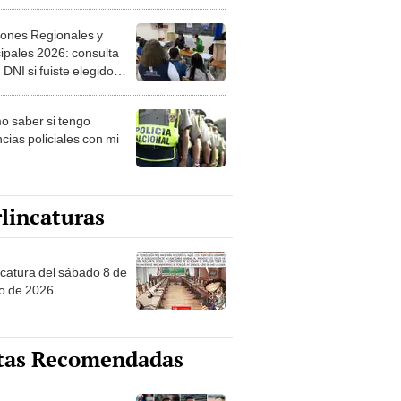
ipales 2026: consulta
 DNI si fuiste elegido
ro de mesa para este 4
ubre en el link oficial de
 saber si tengo
NPE
cias policiales con mi
lincaturas
ncatura del sábado 8 de
o de 2026
tas Recomendadas
os de Liga 1 en la fecha
 Torneo Clausura 2026:
amación, horarios y