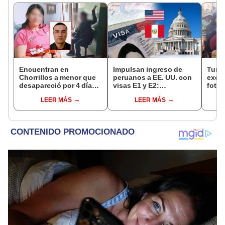
Encuentran en
Impulsan ingreso de
Turis
Chorrillos a menor que
peruanos a EE. UU. con
exces
desapareció por 4 días
visas E1 y E2:
fotog
tras ser captada por
emprendedores y
alpa
LEER MÁS
LEER MÁS
sujeto que conoció en
pymes serían los más
seren
Roblox: PNP busca al
beneficiados
dine
implicado