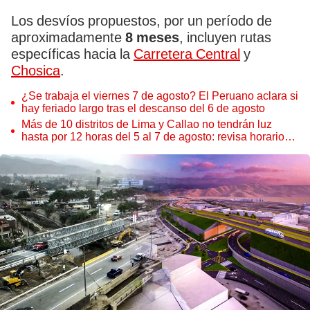
Los desvíos propuestos, por un período de
aproximadamente
8 meses
, incluyen rutas
específicas hacia la
Carretera Central
y
Chosica
.
¿Se trabaja el viernes 7 de agosto? El Peruano aclara si
hay feriado largo tras el descanso del 6 de agosto
Más de 10 distritos de Lima y Callao no tendrán luz
hasta por 12 horas del 5 al 7 de agosto: revisa horarios y
zonas afectadas