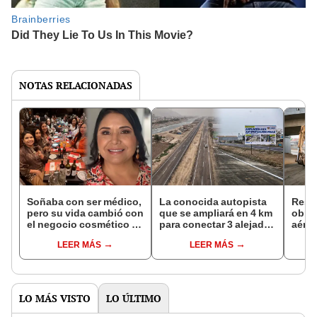
NOTAS RELACIONADAS
Soñaba con ser médico,
La conocida autopista
Restr
pero su vida cambió con
que se ampliará en 4 km
obra
el negocio cosmético y
para conectar 3 alejados
aérea
hoy lidera 100
distritos en Lima Este:
Ramir
LEER MÁS
LEER MÁS
trabajadoras en Lima
será alterna a la
tram
Norte: "El secreto fue la
Carretera Central
disciplina"
LO MÁS VISTO
LO ÚLTIMO