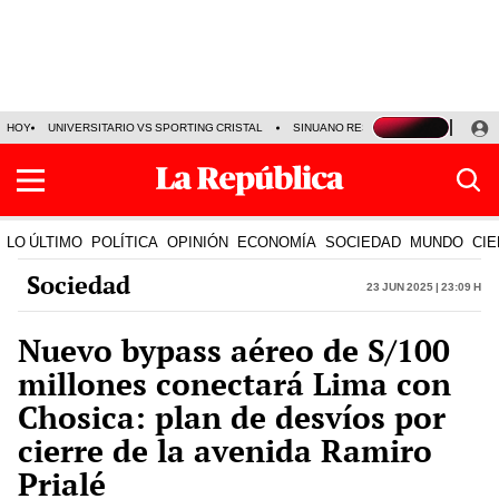
HOY
UNIVERSITARIO VS SPORTING CRISTAL
SINUANO RESULTADOS HOY
CA
LO ÚLTIMO
POLÍTICA
OPINIÓN
ECONOMÍA
SOCIEDAD
MUNDO
CIE
Sociedad
23 Jun 2025 | 23:09 h
Nuevo bypass aéreo de S/100
millones conectará Lima con
Chosica: plan de desvíos por
cierre de la avenida Ramiro
Prialé