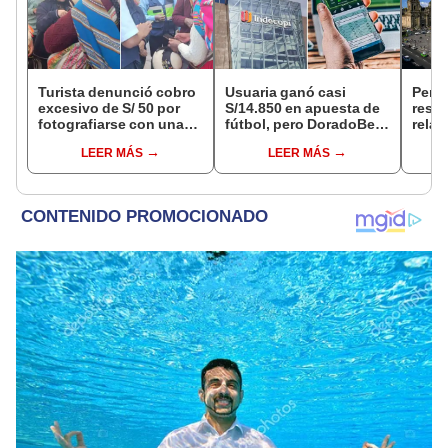
Turista denunció cobro
Usuaria ganó casi
Perú
excesivo de S/ 50 por
S/14.850 en apuesta de
resta
fotografiarse con una
fútbol, pero DoradoBet
relac
alpaca en Cusco y
se negó a pagar:
diplo
LEER MÁS
LEER MÁS
Serenazgo recuperó el
Indecopi multó a la
anul
dinero
empresa con más de S/
19.000