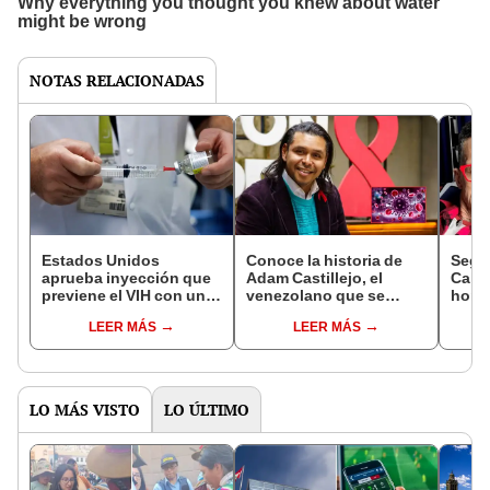
NOTAS RELACIONADAS
Estados Unidos
Conoce la historia de
Segur
aprueba inyección que
Adam Castillejo, el
Calif
previene el VIH con una
venezolano que se
homb
eficacia cercana al 100%
convirtió en el segundo
devu
LEER MÁS
LEER MÁS
hombre curado del
benef
VIH/SIDA
paga
LO MÁS VISTO
LO ÚLTIMO