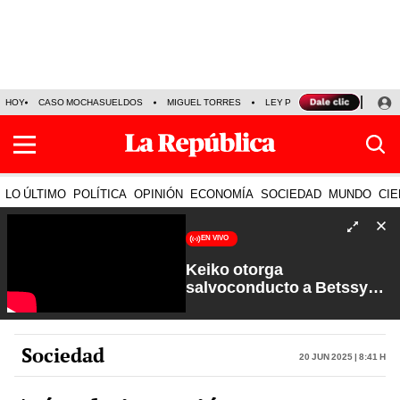
HOY
CASO MOCHASUELDOS
MIGUEL TORRES
LEY PULPÍN
PRECIO DEL
LO ÚLTIMO
POLÍTICA
OPINIÓN
ECONOMÍA
SOCIEDAD
MUNDO
CIE
EN VIVO
Keiko otorga
salvoconducto a Betssy
Chávez y renuevan
Petroperú | Sin Guion con
Rosa María Palacios
Sociedad
20 Jun 2025 | 8:41 h