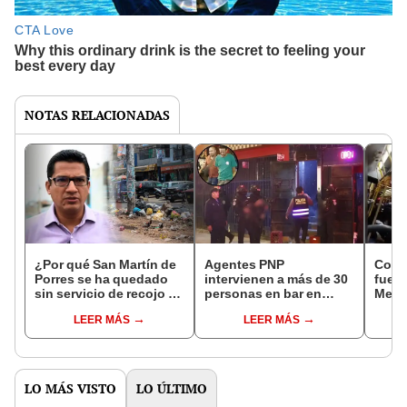
NOTAS RELACIONADAS
¿Por qué San Martín de
Agentes PNP
Con g
Porres se ha quedado
intervienen a más de 30
fue e
sin servicio de recojo de
personas en bar en
Metr
basura? Alcalde pide
SMP: encontraron
balac
LEER MÁS
LEER MÁS
paciencia a los vecinos
drogas y armas en local
favor
LO MÁS VISTO
LO ÚLTIMO