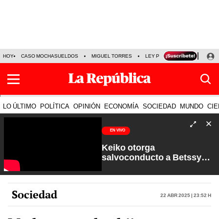
HOY
CASO MOCHASUELDOS
MIGUEL TORRES
LEY PULPÍN
PRECIO DEL
LO ÚLTIMO
POLÍTICA
OPINIÓN
ECONOMÍA
SOCIEDAD
MUNDO
CIE
EN VIVO
Keiko otorga
salvoconducto a Betssy
Chávez y renuevan
Petroperú | Sin Guion con
Rosa María Palacios
Sociedad
22 Abr 2025 | 23:52 h