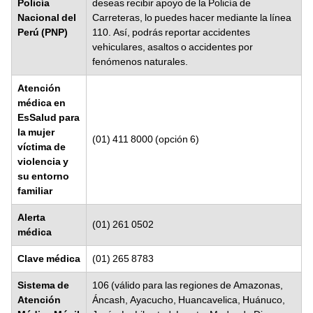
Policía
deseas recibir apoyo de la Policía de
Nacional del
Carreteras, lo puedes hacer mediante la línea
Perú (PNP)
110. Así, podrás reportar accidentes
vehiculares, asaltos o accidentes por
fenómenos naturales.
Atención
médica en
EsSalud para
la mujer
(01) 411 8000 (opción 6)
víctima de
violencia y
su entorno
familiar
Alerta
(01) 261 0502
médica
Clave médica
(01) 265 8783
Sistema de
106 (válido para las regiones de Amazonas,
Atención
Áncash, Ayacucho, Huancavelica, Huánuco,