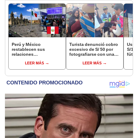
Perú y México
Turista denunció cobro
Usuar
restablecen sus
excesivo de S/ 50 por
S/14.
relaciones
fotografiarse con una
fútbo
diplomáticas: ¿se
alpaca en Cusco y
se ne
LEER MÁS
LEER MÁS
anulan los visados?
Serenazgo recuperó el
Indec
dinero
empr
19.0