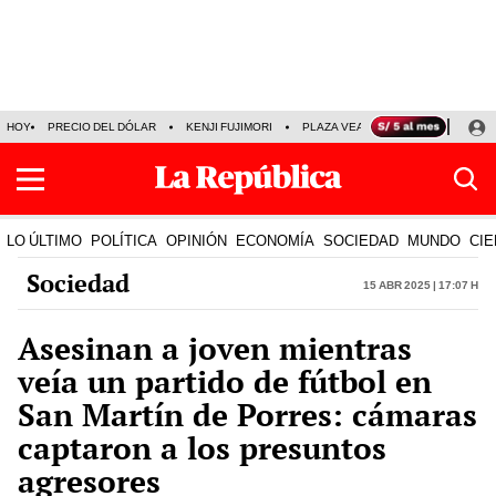
HOY
PRECIO DEL DÓLAR
KENJI FUJIMORI
PLAZA VEA
FERIADOS
KE
LO ÚLTIMO
POLÍTICA
OPINIÓN
ECONOMÍA
SOCIEDAD
MUNDO
CIE
Sociedad
15 Abr 2025 | 17:07 h
Asesinan a joven mientras
veía un partido de fútbol en
San Martín de Porres: cámaras
captaron a los presuntos
agresores