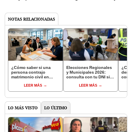
NOTAS RELACIONADAS
¿Cómo saber si una
Elecciones Regionales
¿Cóm
persona contrajo
y Municipales 2026:
denun
matrimonio civil en
consulta con tu DNI si
con 
Reniec?
fuiste elegido miembro
LEER MÁS
LEER MÁS
de mesa para este 4 de
octubre en el link oficial
de la ONPE
LO MÁS VISTO
LO ÚLTIMO