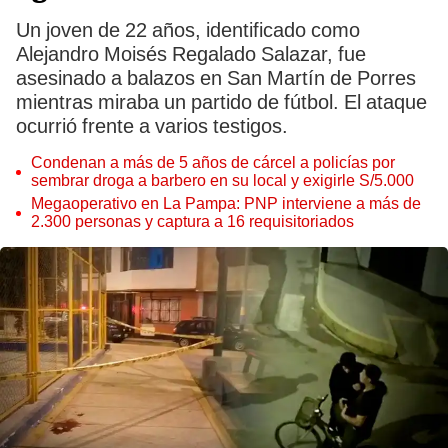
Un joven de 22 años, identificado como
Alejandro Moisés Regalado Salazar, fue
asesinado a balazos en San Martín de Porres
mientras miraba un partido de fútbol. El ataque
ocurrió frente a varios testigos.
Condenan a más de 5 años de cárcel a policías por
sembrar droga a barbero en su local y exigirle S/5.000
Megaoperativo en La Pampa: PNP interviene a más de
2.300 personas y captura a 16 requisitoriados