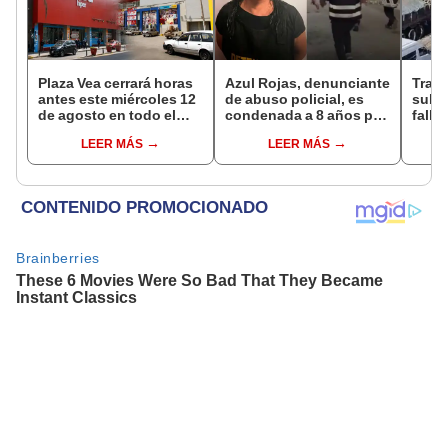
Plaza Vea cerrará horas
Azul Rojas, denunciante
Trag
antes este miércoles 12
de abuso policial, es
sube 
de agosto en todo el
condenada a 8 años por
falle
Perú: tiendas atenderán
organización criminal
entre
LEER MÁS
LEER MÁS
hasta las 7 p.m.
en Trujillo
Espi