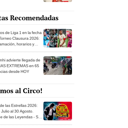
tas Recomendadas
os de Liga 1 en la fecha
 Torneo Clausura 2026:
amación, horarios y
 ver
hi advierte llegada de
IAS EXTREMAS en 65
ncias desde HOY
mos al Circo!
de las Estrellas 2026:
 Julio al 30 Agosto.
e de las Leyendas - San
l