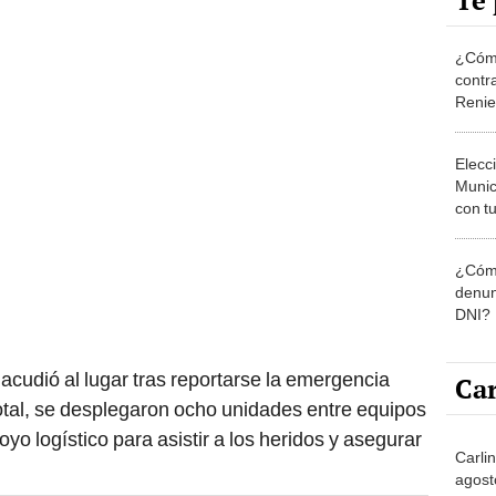
Te 
¿Cómo
contra
Reni
Elecc
Munic
con tu
miemb
de oct
¿Cómo
la O
denun
DNI?
acudió al lugar tras reportarse la emergencia
Car
total, se desplegaron ocho unidades entre equipos
yo logístico para asistir a los heridos y asegurar
Carli
agost