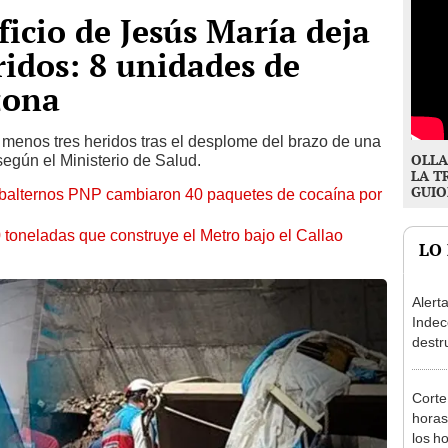
icio de Jesús María deja
ridos: 8 unidades de
zona
 menos tres heridos tras el desplome del brazo de una
OLLA
según el Ministerio de Salud.
LA T
GUIO
ubalternos PNP cambiaron 40 paquetes de cocaína por
 toneladas que construye el Metro bajo el Callao
LO
Alert
Indec
destr
produ
cánce
Corte
horas
los h