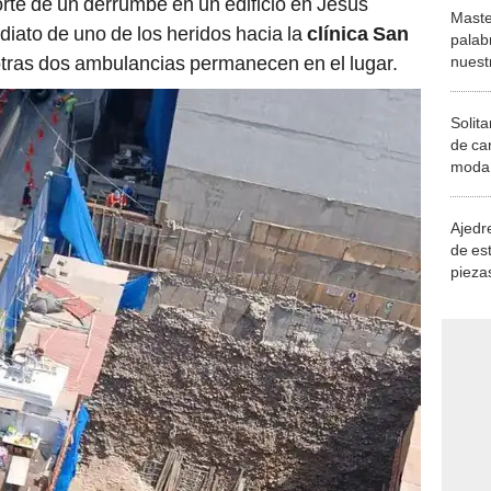
orte de un derrumbe en un edificio en Jesús
Maste
ediato de uno de los heridos hacia la
clínica San
palab
tras dos ambulancias permanecen en el lugar.
nuest
Solita
de ca
moda.
demue
Ajedre
de es
piezas
consi