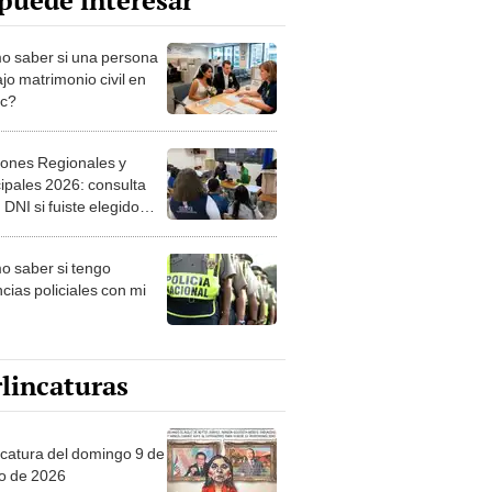
puede interesar
 saber si una persona
jo matrimonio civil en
ec?
iones Regionales y
ipales 2026: consulta
 DNI si fuiste elegido
ro de mesa para este 4
ubre en el link oficial de
 saber si tengo
NPE
cias policiales con mi
lincaturas
ncatura del domingo 9 de
o de 2026