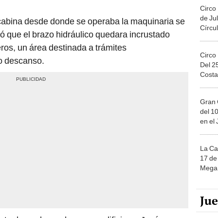
Circo
de Jul
 cabina desde donde se operaba la maquinaria se
Círcul
ó que el brazo hidráulico quedara incrustado
os, un área destinada a trámites
Circo
 o descanso.
Del 2
Costa
Gran 
del 10
en el
La Ca
17 de 
Mega 
Ju