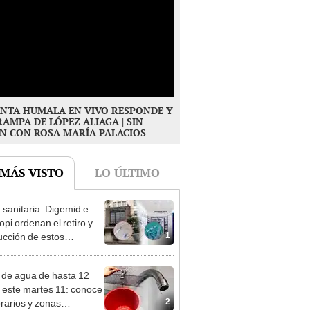
NTA HUMALA EN VIVO RESPONDE Y
RAMPA DE LÓPEZ ALIAGA | SIN
N CON ROSA MARÍA PALACIOS
 MÁS VISTO
LO ÚLTIMO
a sanitaria: Digemid e
opi ordenan el retiro y
1
ucción de estos
ctos médicos contra el
r por riesgos a la salud
 de agua de hasta 12
 este martes 11: conoce
2
orarios y zonas