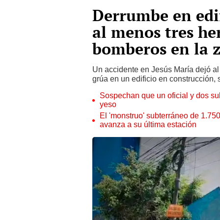
Derrumbe en edif
al menos tres he
bomberos en la 
Un accidente en Jesús María dejó al
grúa en un edificio en construcción, 
Sospechan que un oficial y dos s
yeso
El 'monstruo' subterráneo de 1.750
avanza a su última estación