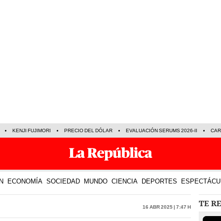
KENJI FUJIMORI
PRECIO DEL DÓLAR
EVALUACIÓN SERUMS 2026-II
CAR
N
ECONOMÍA
SOCIEDAD
MUNDO
CIENCIA
DEPORTES
ESPECTÁCU
TE R
16 Abr 2025 | 7:47 h