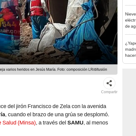
afect
Los O
Nieve
eléct
de ag
mal t
Indec
¿Yape 
de pr
madru
hacer
funci
ja varios heridos en Jesús María. Foto: composición LR/difusión
Compartir
uce del jirón Francisco de Zela con la avenida
ía
, cuando el brazo de una grúa se desplomó.
e Salud (Minsa)
, a través del
SAMU
, al menos