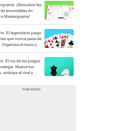
rgrama: ¡Descubre las
ras escondidas en
ro Mastergrama!
rio: El legendario juego
rtas que nunca pasa de
 Organiza el mazo y
stra tu habilidad.
z: El rey de los juegos
trategia. Mueve tus
, anticipa al rival y
gue el jaque mate.