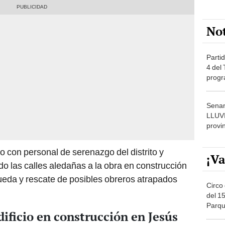
No
Partid
4 del
progr
dónde
Senam
LLUV
provi
to con personal de serenazgo del distrito y
¡Va
o las calles aledañas a la obra en construcción
queda y rescate de posibles obreros atrapados
Circo 
del 15
Parqu
dificio en construcción en Jesús
Migue