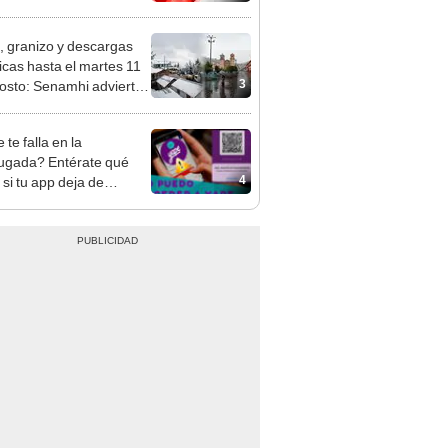
adas en Miraflores, SJL,
livos y más
, granizo y descargas
ricas hasta el martes 11
3
osto: Senamhi advierte
iempo en la sierra e
i insta a tomar medidas
te falla en la
evención
gada? Entérate qué
4
 si tu app deja de
onar