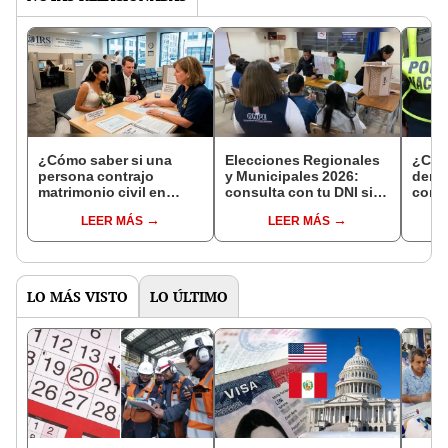
¿Cómo saber si una
Elecciones Regionales
¿Cóm
persona contrajo
y Municipales 2026:
denun
matrimonio civil en
consulta con tu DNI si
con 
Reniec?
fuiste elegido miembro
LEER MÁS
LEER MÁS
de mesa para este 4 de
octubre en el link oficial
de la ONPE
LO MÁS VISTO
LO ÚLTIMO