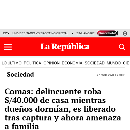
HOY
UNIVERSITARIO VS SPORTING CRISTAL
SINUANO RESULTADOS HOY
CA
LO ÚLTIMO
POLÍTICA
OPINIÓN
ECONOMÍA
SOCIEDAD
MUNDO
CIE
Sociedad
27 Mar 2025 | 9:58 h
Comas: delincuente roba
S/40.000 de casa mientras
dueños dormían, es liberado
tras captura y ahora amenaza
a familia