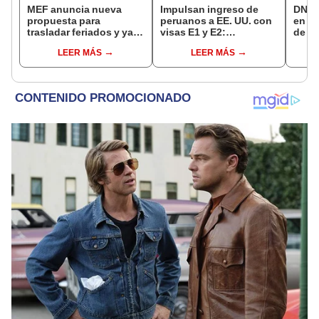
MEF anuncia nueva
Impulsan ingreso de
DNI e
propuesta para
peruanos a EE. UU. con
en Li
trasladar feriados y ya
visas E1 y E2:
de a
no sería a los viernes:
emprendedores y
quié
LEER MÁS
LEER MÁS
“Lunes es mejor día”
pymes serían los más
acce
beneficiados
requi
cump