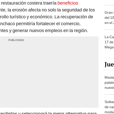
restauración costera traería
beneficios
te, la erosión afecta no solo la seguridad de los
Gran 
rollo turístico y económico. La recuperación de
del 10
en el
nchaco permitiría fortalecer el comercio,
antes y generar nuevos empleos en la región.
La Ca
17 de 
Mega 
Ju
Maste
palab
nuest
Solita
de ca
moda.
ecibidas y seleccionará la mejor alternativa para