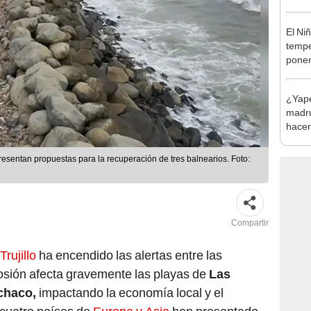
habil
BBVA 
El Ni
tempe
ponen
produ
¿Yape 
madru
hacer
funci
presentan propuestas para la recuperación de tres balnearios. Foto:
Compartir
Trujillo
ha encendido las alertas entre las
rosión afecta gravemente las playas de
Las
chaco,
impactando la economía local y el