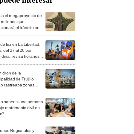
puede interesar
ca el megaproyecto de
 millones que
cionará el tránsito en
lo: se pronostica que
 listo en 2 años
de luz en La Libertad,
lo, del 27 al 28 por
ndina: revisa horarios y
tos afectados
 dron de la
palidad de Trujillo
o rastreaba zonas
 municipio pide que lo
lvan
 saber si una persona
jo matrimonio civil en
ec?
iones Regionales y