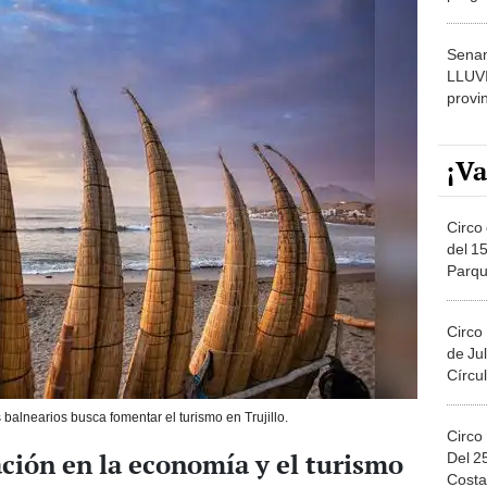
dónde
Senam
LLUV
provi
¡Va
Circo 
del 15
Parqu
Migue
Circo
de Jul
Círcul
balnearios busca fomentar el turismo en Trujillo.
Circo
ción en la economía y el turismo
Del 2
Costa