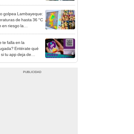
itados en BCP, Interbank,
y Banco de la Nación
ño golpea Lambayeque:
raturas de hasta 36 °C
3
 en riesgo la
cción de mango y palta
te falla en la
gada? Entérate qué
4
 si tu app deja de
onar