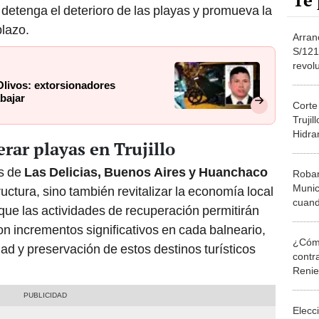
Te 
 detenga el deterioro de las playas y promueva la
plazo.
Arran
S/121
revolu
Trujil
Olivos: extorsionadores
estará
abajar
Corte 
Trujil
Hidra
rar playas en Trujillo
distri
os de
Las Delicias, Buenos Aires y Huanchaco
Roban
Munici
ructura, sino también revitalizar la economía local
cuand
ue las actividades de recuperación permitirán
rojas:
on incrementos significativos en cada balneario,
devue
¿Cómo
idad y preservación de estos destinos turísticos
contra
Reni
Elecc