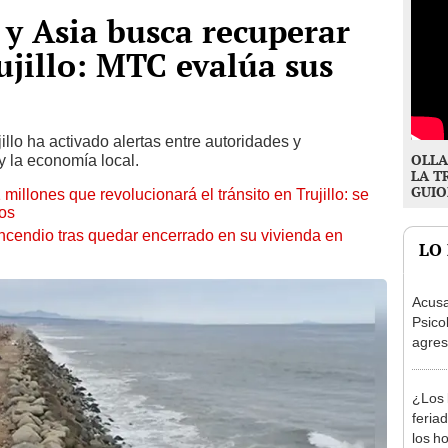
 y Asia busca recuperar
ujillo: MTC evalúa sus
illo ha activado alertas entre autoridades y
OLLA
y la economía local.
LA T
GUIO
illones que revolucionará el tránsito en Trujillo: se
ños
incendio tras quedar encerrado en su vivienda en
LO
Acusa
Psico
agres
autis
capta
¿Los 
feria
los h