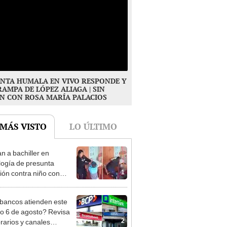
NTA HUMALA EN VIVO RESPONDE Y
RAMPA DE LÓPEZ ALIAGA | SIN
N CON ROSA MARÍA PALACIOS
 MÁS VISTO
LO ÚLTIMO
n a bachiller en
logía de presunta
1
ión contra niño con
mo en Surco: cámaras
n el hecho
bancos atienden este
do 6 de agosto? Revisa
2
orarios y canales