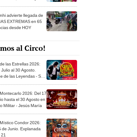
 ver
hi advierte llegada de
IAS EXTREMAS en 65
ncias desde HOY
mos al Circo!
de las Estrellas 2026:
 Julio al 30 Agosto.
e de las Leyendas - San
l
 Montecarlo 2026: Del 17
io hasta el 30 Agosto en
o Militar - Jesús María
 Místico Condor 2026:
5 de Junio. Explanada
 21