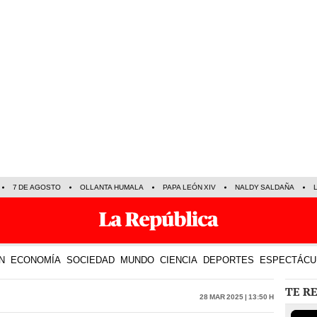
7 DE AGOSTO
OLLANTA HUMALA
PAPA LEÓN XIV
NALDY SALDAÑA
N
ECONOMÍA
SOCIEDAD
MUNDO
CIENCIA
DEPORTES
ESPECTÁCU
TE R
28 Mar 2025 | 13:50 h