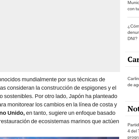
Munic
con tu
miemb
de oct
¿Cómo
la O
denun
DNI?
Car
Carli
nocidos mundialmente por sus técnicas de
de ag
as consideran la construcción de espigones y el
 sostenibles. Por otro lado, Japón ha planteado
ra monitorear los cambios en la línea de costa y
No
no Unido,
en tanto, sugiere un enfoque basado
 restauración de ecosistemas marinos que actúen
Partid
4 del
progr