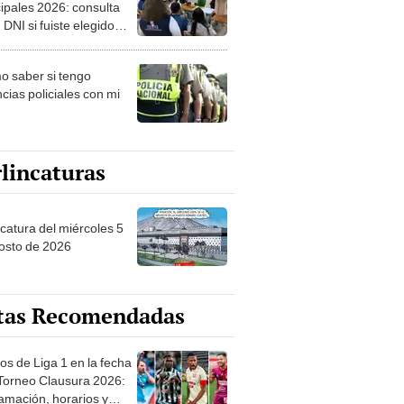
ipales 2026: consulta
 DNI si fuiste elegido
ro de mesa para este 4
ubre en el link oficial de
 saber si tengo
NPE
cias policiales con mi
lincaturas
ncatura del miércoles 5
osto de 2026
tas Recomendadas
os de Liga 1 en la fecha
 Torneo Clausura 2026:
amación, horarios y