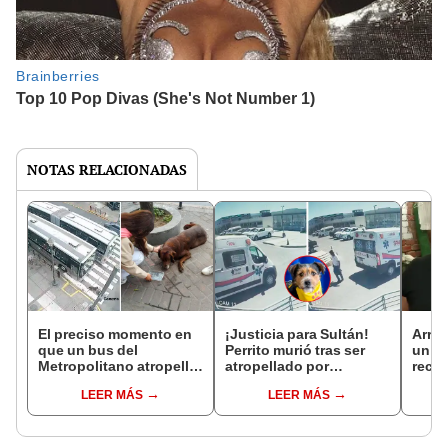
NOTAS RELACIONADAS
El preciso momento en
¡Justicia para Sultán!
Arroj
que un bus del
Perrito murió tras ser
un pe
Metropolitano atropella
atropellado por
reci
a un perro en Cercado
ambulancia del SAMU:
muer
LEER MÁS
LEER MÁS
de Lima
Chofer se burló y se fue
extr
arrep