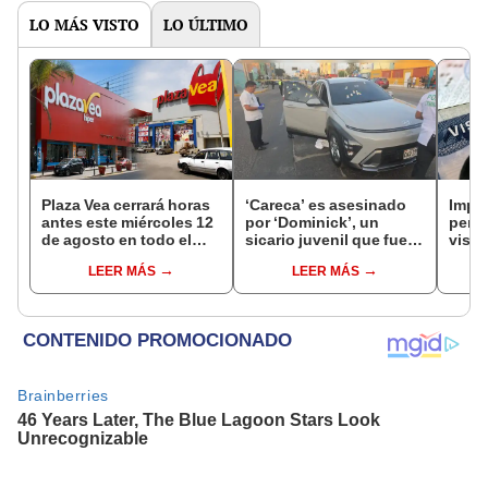
LO MÁS VISTO
LO ÚLTIMO
Plaza Vea cerrará horas
‘Careca’ es asesinado
Impu
antes este miércoles 12
por ‘Dominick’, un
perua
de agosto en todo el
sicario juvenil que fue
visas
Perú: tiendas atenderán
capturado tras el crimen
empr
LEER MÁS
LEER MÁS
hasta las 7 p.m.
pyme
bene