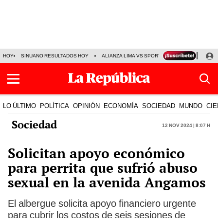
HOY
SINUANO RESULTADOS HOY
ALIANZA LIMA VS SPORT BOYS
JORGE MES
LO ÚLTIMO
POLÍTICA
OPINIÓN
ECONOMÍA
SOCIEDAD
MUNDO
CIE
Sociedad
12 Nov 2024 | 8:07 h
Solicitan apoyo económico
para perrita que sufrió abuso
sexual en la avenida Angamos
El albergue solicita apoyo financiero urgente
para cubrir los costos de seis sesiones de