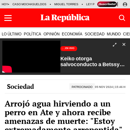
HOY
CASO MOCHASUELDOS
MIGUEL TORRES
LEY PULPÍN
PRECIO DEL
LO ÚLTIMO
POLÍTICA
OPINIÓN
ECONOMÍA
SOCIEDAD
MUNDO
CIE
EN VIVO
Keiko otorga
salvoconducto a Betssy
Chávez y renuevan
Petroperú | Sin Guion con
Rosa María Palacios
Sociedad
PATROCINADO
05 Nov 2024 | 15:46 h
Arrojó agua hirviendo a un
perro en Ate y ahora recibe
amenazas de muerte: "Estoy
extremadamente arrepentida"