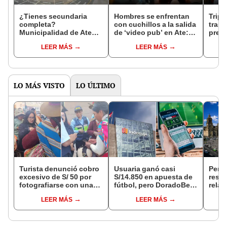
¿Tienes secundaria
Hombres se enfrentan
Tripl
completa?
con cuchillos a la salida
trasl
Municipalidad de Ate
de ‘video pub’ en Ate:
presu
ofrece más de 100
pelea dejó 3 heridos
intel
LEER MÁS
LEER MÁS
empleos con sueldos
contr
hasta S/4.200
LO MÁS VISTO
LO ÚLTIMO
Turista denunció cobro
Usuaria ganó casi
Perú
excesivo de S/ 50 por
S/14.850 en apuesta de
resta
fotografiarse con una
fútbol, pero DoradoBet
relac
alpaca en Cusco y
se negó a pagar:
diplo
LEER MÁS
LEER MÁS
Serenazgo recuperó el
Indecopi multó a la
anul
dinero
empresa con más de S/
19.000