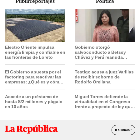
Publirreportajes
Política
digitales
Electro Oriente impulsa
Gobierno otorgó
energía limpia y confiable en
salvoconducto a Betssy
las fronteras de Loreto
Chávez y Perú reanuda
relaciones diplomáticas con
México
El Gobierno apuesta por el
Testigo acusa a juez Varillas
factoring para reactivar las
de recibir soborno de
empresas: ¿Qué es y cómo
Rodolfo Orellana
funciona?
Accede a un préstamo de
Miguel Torres defiende la
hasta S/2 millones y págalo
virtualidad en el Congreso
en 10 años
frente a proyecto de ley que
plantea la presencialidad
Ir al inicio ↑