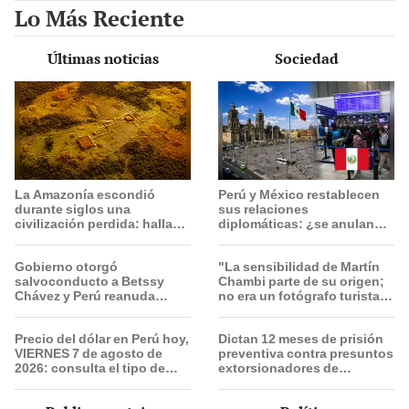
Lo Más Reciente
Últimas noticias
Sociedad
La Amazonía escondió
Perú y México restablecen
durante siglos una
sus relaciones
civilización perdida: hallan
diplomáticas: ¿se anulan
más de 400 centros
los visados?
ceremoniales bajo la selva
Gobierno otorgó
"La sensibilidad de Martín
que podrían cambiar su
salvoconducto a Betssy
Chambi parte de su origen;
historia
Chávez y Perú reanuda
no era un fotógrafo turista,
relaciones diplomáticas con
él se integraba con el
México
pueblo”
Precio del dólar en Perú hoy,
Dictan 12 meses de prisión
VIERNES 7 de agosto de
preventiva contra presuntos
2026: consulta el tipo de
extorsionadores de
cambio en bancos, casas de
choferes Translima en SMP
cambio y plataformas