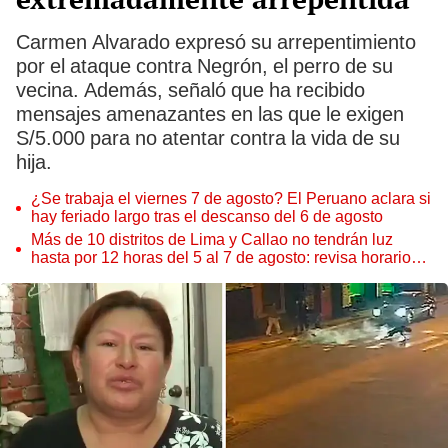
Carmen Alvarado expresó su arrepentimiento
por el ataque contra Negrón, el perro de su
vecina. Además, señaló que ha recibido
mensajes amenazantes en las que le exigen
S/5.000 para no atentar contra la vida de su
hija.
¿Se trabaja el viernes 7 de agosto? El Peruano aclara si
hay feriado largo tras el descanso del 6 de agosto
Más de 10 distritos de Lima y Callao no tendrán luz
hasta por 12 horas del 5 al 7 de agosto: revisa horarios y
zonas afectadas