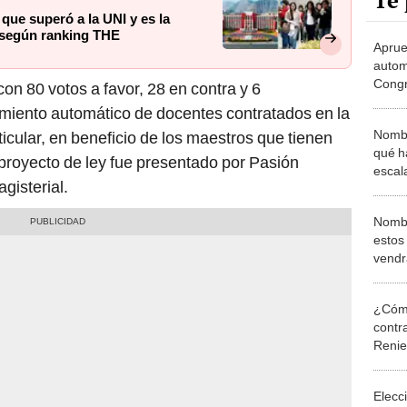
Te 
ue superó a la UNI y es la
, según ranking THE
Apru
autom
Congr
on 80 votos a favor, 28 en contra y 6
recon
miento automático de docentes contratados en la
Nombr
icular, en beneficio de los maestros que tienen
qué h
 proyecto de ley fue presentado por Pasión
escala
gisterial.
S/8.0
Nombr
estos
vendr
Nacio
¿Cómo
contra
Reni
Elecc