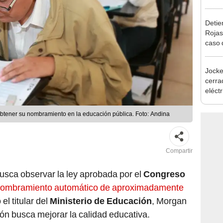
desca
Detien
Rojas
caso q
policí
Jocke
cerrad
eléct
abrir
obtener su nombramiento en la educación pública. Foto: Andina
Compartir
usca observar la ley aprobada por el
Congreso
 nombramiento automático de aproximadamente
 el titular del
Ministerio de Educación
, Morgan
ón busca mejorar la calidad educativa.