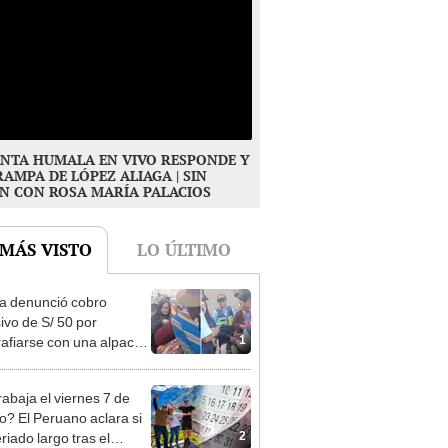
NTA HUMALA EN VIVO RESPONDE Y
RAMPA DE LÓPEZ ALIAGA | SIN
N CON ROSA MARÍA PALACIOS
 MÁS VISTO
LO ÚLTIMO
ta denunció cobro
ivo de S/ 50 por
1
rafiarse con una alpaca
sco y Serenazgo
eró el dinero
rabaja el viernes 7 de
o? El Peruano aclara si
2
riado largo tras el