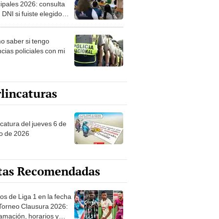
ipales 2026: consulta
 DNI si fuiste elegido
ro de mesa para este 4
ubre en el link oficial de
 saber si tengo
NPE
cias policiales con mi
lincaturas
ncatura del jueves 6 de
o de 2026
tas Recomendadas
os de Liga 1 en la fecha
 Torneo Clausura 2026:
amación, horarios y