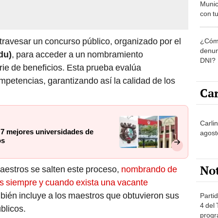
Munic
con tu
miemb
de oct
ravesar un concurso público, organizado por el
¿Cómo
la O
denun
du)
, para acceder a un nombramiento
DNI?
ie de beneficios. Esta prueba evalúa
petencias, garantizando así la calidad de los
Car
Carli
 7 mejores universidades de
agost
os
No
estros se salten este proceso,
nombrando de
es siempre y cuando exista una vacante
bién incluye a los maestros que obtuvieron sus
Partid
4 del
blicos.
progr