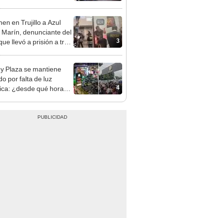
nso del 6 de agosto
en en Trujillo a Azul
 Marín, denunciante del
3
ue llevó a prisión a tres
as
y Plaza se mantiene
o por falta de luz
4
rica: ¿desde qué hora
á el centro comercial?