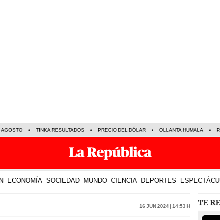
E AGOSTO
TINKA RESULTADOS
PRECIO DEL DÓLAR
OLLANTA HUMALA
P
N
ECONOMÍA
SOCIEDAD
MUNDO
CIENCIA
DEPORTES
ESPECTÁCU
TE R
16 Jun 2024 | 14:53 h