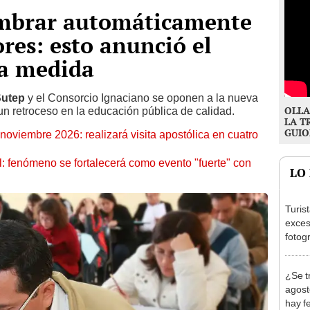
mbrar automáticamente
ores: esto anunció el
la medida
Sutep
y el Consorcio Ignaciano se oponen a la nueva
OLLA
un retroceso en la educación pública de calidad.
LA T
GUIO
oviembre 2026: realizará visita apostólica en cuatro
: fenómeno se fortalecerá como evento "fuerte" con
LO
Turis
exces
fotog
en Cu
recup
¿Se t
agost
hay fe