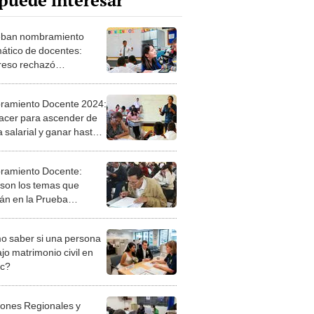
puede interesar
eban nombramiento
ático de docentes:
eso rechazó
sideración de la ley
amiento Docente 2024:
acer para ascender de
 salarial y ganar hasta
00
amiento Docente:
 son los temas que
án en la Prueba
nal 2024
 saber si una persona
jo matrimonio civil en
ec?
iones Regionales y