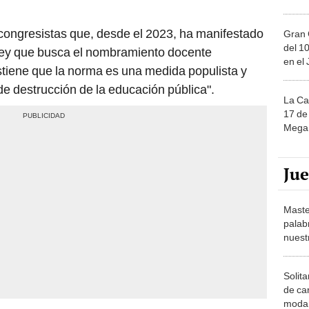
 congresistas que, desde el 2023, ha manifestado
Gran 
del 10
 ley que busca el nombramiento docente
en el
stiene que la norma es una medida populista y
o de destrucción de la educación pública".
La Ca
17 de 
Mega 
Ju
Maste
palab
nuest
Solita
de ca
moda.