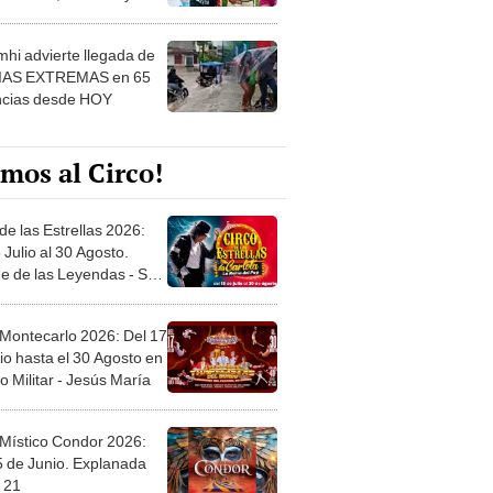
 ver
hi advierte llegada de
IAS EXTREMAS en 65
ncias desde HOY
mos al Circo!
de las Estrellas 2026:
 Julio al 30 Agosto.
e de las Leyendas - San
l
 Montecarlo 2026: Del 17
io hasta el 30 Agosto en
o Militar - Jesús María
 Místico Condor 2026:
5 de Junio. Explanada
 21