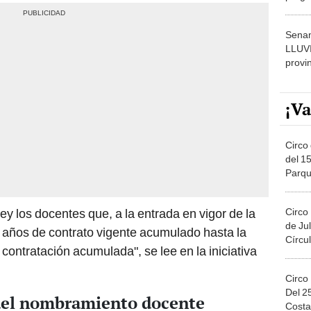
dónde
Senam
LLUV
provi
¡Va
Circo 
del 15
Parqu
Migue
Circo
y los docentes que, a la entrada en vigor de la
de Jul
 años de contrato vigente acumulado hasta la
Círcul
 contratación acumulada", se lee en la iniciativa
Circo
Del 2
del nombramiento docente
Costa