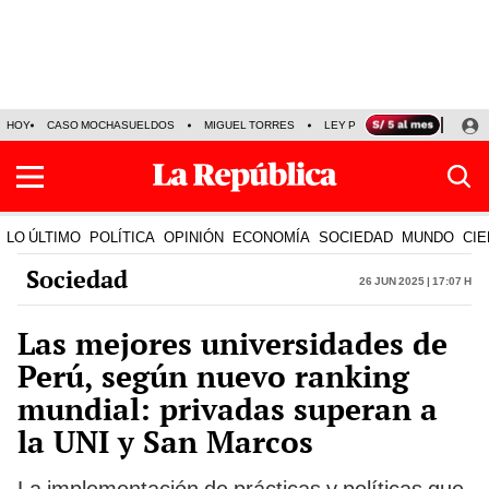
HOY
CASO MOCHASUELDOS
MIGUEL TORRES
LEY PULPÍN
PRECIO DEL
LO ÚLTIMO
POLÍTICA
OPINIÓN
ECONOMÍA
SOCIEDAD
MUNDO
CIE
Sociedad
26 Jun 2025 | 17:07 h
Las mejores universidades de
Perú, según nuevo ranking
mundial: privadas superan a
la UNI y San Marcos