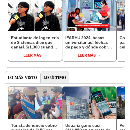
Estudiante de Ingeniería
IFARHU 2024, becas
Con f
de Sistemas dice que
universitarias: fechas
pasac
ganará S/1,300 cuando
de pago y dónde cobrar
celeb
se gradúe: “Estamos en
por provincia y
Anive
LEER MÁS
LEER MÁS
Perú”
universidad
LO MÁS VISTO
LO ÚLTIMO
Turista denunció cobro
Usuaria ganó casi
Perú
excesivo de S/ 50 por
S/14.850 en apuesta de
resta