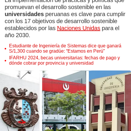
La implementación de prácticas y políticas que
promuevan el desarrollo sostenible en las
universidades
peruanas es clave para cumplir
con los 17 objetivos de desarrollo sostenible
establecidos por las
Naciones Unidas
para el
año 2030.
Estudiante de Ingeniería de Sistemas dice que ganará
S/1,300 cuando se gradúe: “Estamos en Perú”
IFARHU 2024, becas universitarias: fechas de pago y
dónde cobrar por provincia y universidad