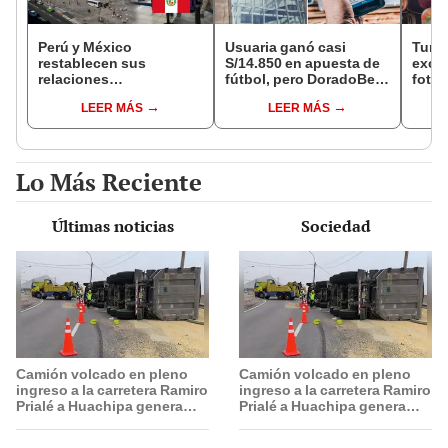
Perú y México
Usuaria ganó casi
Turis
restablecen sus
S/14.850 en apuesta de
exces
relaciones
fútbol, pero DoradoBet
fotog
diplomáticas: ¿se
se negó a pagar:
alpa
LEER MÁS
LEER MÁS
anulan los visados?
Indecopi multó a la
Seren
empresa con más de S/
dine
19.000
Lo Más Reciente
Últimas noticias
Sociedad
Camión volcado en pleno
Camión volcado en pleno
ingreso a la carretera Ramiro
ingreso a la carretera Ramiro
Prialé a Huachipa genera
Prialé a Huachipa genera
intenso tráfico
intenso tráfico