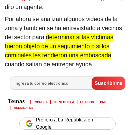
dijo un agente.
Por ahora se analizan algunos videos de la
zona y también se ha entrevistado a vecinos
del sector para
determinar si las víctimas
fueron objeto de un seguimiento o si los
criminales les tendieron una emboscada
cuando salían de entregar ayuda.
IMPRESA
CIENEGUILLA
HUAICOS
PNP
ASESINATOS
Prefiero a La República en
Google