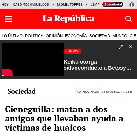
HOY
CASO MOCHASUELDOS
MIGUEL TORRES
LEY PULPÍN
PRECIO DEL
LO ÚLTIMO
POLÍTICA
OPINIÓN
ECONOMÍA
SOCIEDAD
MUNDO
CIE
EN VIVO
Keiko otorga
salvoconducto a Betssy
Chávez y renuevan
Petroperú | Sin Guion con
Rosa María Palacios
Sociedad
PATROCINADO
26 Mar 2023 | 7:02 h
Cieneguilla: matan a dos
amigos que llevaban ayuda a
víctimas de huaicos