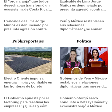
El "oro naranja" que todos
Exalcalde de Lima Jorge
desechaban transformó un
Muñoz es denunciado por
ecosistema de Costa Rica:
presunta agresión contra
16 años después, el terreno
serena gestante de
dejó sin palabras a los
Miraflores
Exalcalde de Lima Jorge
Perú y México restablecen
científicos
Muñoz es denunciado por
sus relaciones
presunta agresión contra
diplomáticas: ¿se anulan
serena gestante de
los visados?
Miraflores
Publirreportajes
Política
Electro Oriente impulsa
Gobiernos de Perú y México
energía limpia y confiable en
restablecen relaciones
las fronteras de Loreto
diplomáticas tras meses de
tensión política
El Gobierno apuesta por el
Gobierno otorgó salvo
factoring para reactivar las
conducto a Betssy Chávez y
empresas: ¿Qué es y cómo
exministra viajó a México en
funciona?
la madrugada