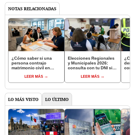
NOTAS RELACIONADAS
¿Cómo saber si una
Elecciones Regionales
¿Cóm
persona contrajo
y Municipales 2026:
denun
matrimonio civil en
consulta con tu DNI si
con 
Reniec?
fuiste elegido miembro
LEER MÁS
LEER MÁS
de mesa para este 4 de
octubre en el link oficial
de la ONPE
LO MÁS VISTO
LO ÚLTIMO