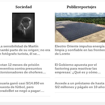
Sociedad
Publirreportajes
La sensibilidad de Martín
Electro Oriente impulsa energía
hambi parte de su origen; no era
limpia y confiable en las fronte
 fotógrafo turista, él se
de Loreto
ntegraba con el pueblo”
ictan 12 meses de prisión
El Gobierno apuesta por el
reventiva contra presuntos
factoring para reactivar las
xtorsionadores de choferes
empresas: ¿Qué es y cómo
ranslima en SMP
funciona?
suaria ganó casi S/14.850 en
Accede a un préstamo de hasta
puesta de fútbol, pero
S/2 millones y págalo en 10 año
oradoBet se negó a pagar:
ndecopi multó a la empresa con
ás de S/ 19.000