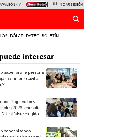
APA LEÓN XIV
NALDY SALDAÑA
INICIAR SESIÓN
LA BELLA LUZ
MAGALY MEDINA
HORÓS
LOS
DÓLAR
DATEC
BOLETÍN
puede interesar
 saber si una persona
jo matrimonio civil en
ec?
iones Regionales y
ipales 2026: consulta
 DNI si fuiste elegido
ro de mesa para este 4
ubre en el link oficial de
 saber si tengo
NPE
cias policiales con mi