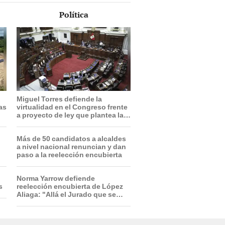
Política
Miguel Torres defiende la
ras
virtualidad en el Congreso frente
a proyecto de ley que plantea la
presencialidad
Más de 50 candidatos a alcaldes
a nivel nacional renuncian y dan
paso a la reelección encubierta
Norma Yarrow defiende
s
reelección encubierta de López
Aliaga: "Allá el Jurado que se
deja sacar la vuelta"