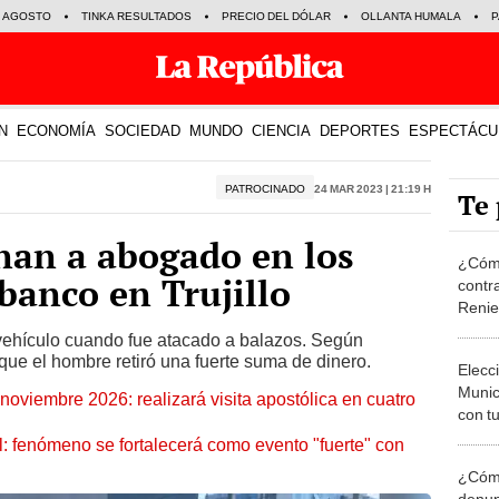
E AGOSTO
TINKA RESULTADOS
PRECIO DEL DÓLAR
OLLANTA HUMALA
P
N
ECONOMÍA
SOCIEDAD
MUNDO
CIENCIA
DEPORTES
ESPECTÁCU
PATROCINADO
24 Mar 2023 | 21:19 h
Te 
nan a abogado en los
¿Cómo
 banco en Trujillo
contra
Reni
vehículo cuando fue atacado a balazos. Según
 que el hombre retiró una fuerte suma de dinero.
Elecc
Munic
oviembre 2026: realizará visita apostólica en cuatro
con tu
miemb
: fenómeno se fortalecerá como evento "fuerte" con
de oct
¿Cómo
la O
denun