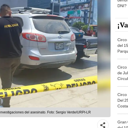
DNI?
¡Va
Circo 
del 15
Parqu
Migue
Circo
de Jul
Círcul
Circo
Del 2
Costa
as investigaciones del asesinato. Foto: Sergio Verde/URPI-LR
Gran 
del 10