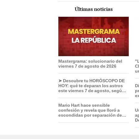
Últimas noticias
Mastergrama: solucionario del
"
viernes 7 de agosto de 2026
C
un
i
➤ Descubre tu HORÓSCOPO DE
HOY: qué te deparan los astros
D
este viernes 7 de agosto, según
p
Jhan Sandoval
e
T
Mario Hart hace sensible
confesión y revela que lloró a
U
escondidas por separación de
a
Korina Rivadeneira: "Sufrí
D
mucho. Ella no me ha visto"
I
m