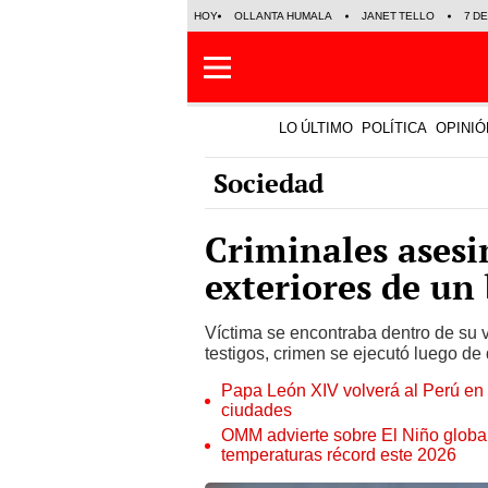
HOY
OLLANTA HUMALA
JANET TELLO
7 D
LO ÚLTIMO
POLÍTICA
OPINIÓ
Sociedad
Criminales asesi
exteriores de un
Víctima se encontraba dentro de su 
testigos, crimen se ejecutó luego de
Papa León XIV volverá al Perú en n
ciudades
OMM advierte sobre El Niño global
temperaturas récord este 2026