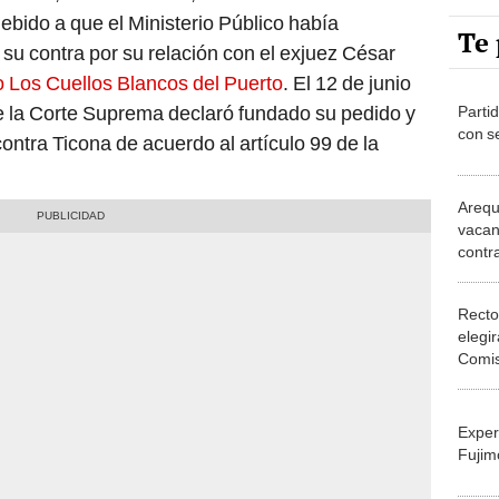
Te 
 su contra por su relación con el exjuez César
o Los Cuellos Blancos del Puerto
. El 12 de junio
 la Corte Suprema declaró fundado su pedido y
Partid
con s
ontra Ticona de acuerdo al artículo 99 de la
Arequ
vacan
contr
a su 
Recto
elegi
Comis
nombr
Exper
Fujim
Migue