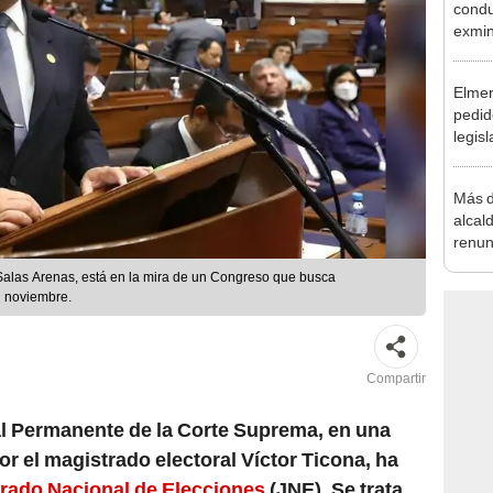
la m
Elmer
pedid
legisl
por "
Más d
alcal
renun
reele
 Salas Arenas, está en la mira de un Congreso que busca
n noviembre.
Compartir
al Permanente de la Corte Suprema, en una
or el magistrado electoral Víctor Ticona, ha
rado Nacional de Elecciones
(JNE). Se trata
ero que señala que los jueces electorales