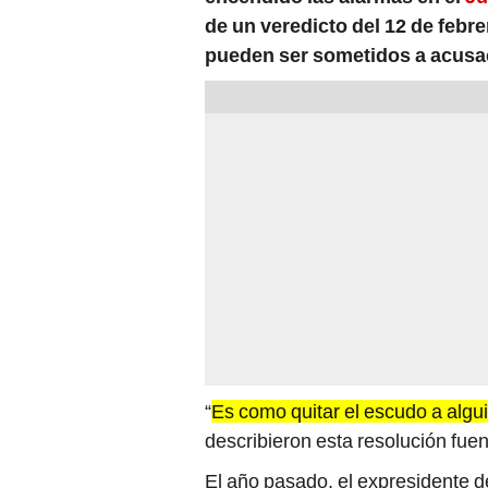
pueden ser sometidos a acusac
“
Es como quitar el escudo a algui
describieron esta resolución fuen
El año pasado, el expresidente 
derechos ante el Poder Judicial d