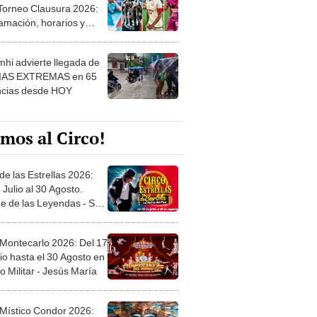
 ver
hi advierte llegada de
IAS EXTREMAS en 65
ncias desde HOY
mos al Circo!
de las Estrellas 2026:
 Julio al 30 Agosto.
e de las Leyendas - San
l
 Montecarlo 2026: Del 17
io hasta el 30 Agosto en
o Militar - Jesús María
 Místico Condor 2026:
5 de Junio. Explanada
 21