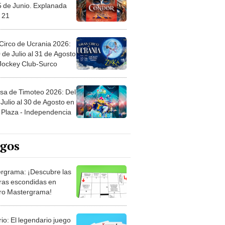
Circo de Ucrania 2026:
 de Julio al 31 de Agosto
 Jockey Club-Surco
sa de Timoteo 2026: Del
Julio al 30 de Agosto en
Plaza - Independencia
egos
rgrama: ¡Descubre las
ras escondidas en
ro Mastergrama!
rio: El legendario juego
rtas que nunca pasa de
 Organiza el mazo y