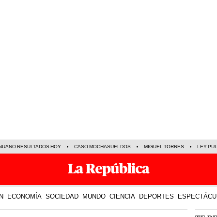
NUANO RESULTADOS HOY
CASO MOCHASUELDOS
MIGUEL TORRES
LEY PU
N
ECONOMÍA
SOCIEDAD
MUNDO
CIENCIA
DEPORTES
ESPECTÁCU
TE R
21 Mar 2024 | 6:52 h