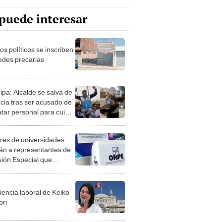
puede interesar
os políticos se inscriben
edes precarias
ipa: Alcalde se salva de
cia tras ser acusado de
atar personal para cuidar
perro
res de universidades
rán a representantes de
ión Especial que
a a miembros de la JNJ
iencia laboral de Keiko
ori
l Ángel Torres: