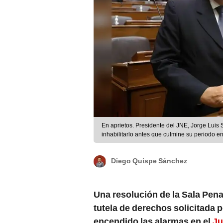
En aprietos. Presidente del JNE, Jorge Luis
inhabilitarlo antes que culmine su periodo e
Diego Quispe Sánchez
Una resolución de la Sala Pen
tutela de derechos solicitada p
encendido las alarmas en el
Ju
de un veredicto del 12 de febr