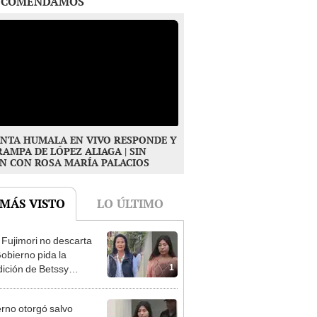
NTA HUMALA EN VIVO RESPONDE Y
RAMPA DE LÓPEZ ALIAGA | SIN
N CON ROSA MARÍA PALACIOS
 MÁS VISTO
LO ÚLTIMO
 Fujimori no descarta
obierno pida la
1
dición de Betssy
z: "Está dentro de
ras facultades"
rno otorgó salvo
cto a Betssy Chávez y
2
istra viajó a México en