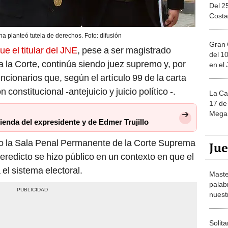
na planteó tutela de derechos. Foto: difusión
Gran 
e el titular del JNE
, pese a ser magistrado
del 10
 a la Corte, continúa siendo juez supremo y, por
en el
uncionarios que, según el artículo 99 de la carta
onstitucional -antejuicio y juicio político -.
La Ca
17 de 
Mega 
vienda del expresidente y de Edmer Trujillo
o la Sala Penal Permanente de la Corte Suprema
Ju
 veredicto se hizo público en un contexto en que el
el sistema electoral.
Maste
palab
nuest
Solita
de ca
moda.