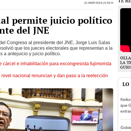
al permite juicio político
nte del JNE
el Congreso al presidente del JNE, Jorge Luis Salas
solvió que los jueces electorales que representan a la
 antejuicio y juicio político.
OLLA
LA T
 cárcel e inhabilitación para excongresista fujimorista
GUIO
 nivel nacional renuncian y dan paso a la reelección
LO
Keiko
que G
extra
Cháve
nuest
Gobie
condu
exmin