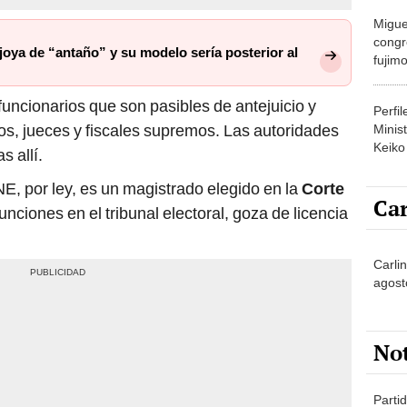
congr
joya de “antaño” y su modelo sería posterior al
fujimo
prime
funcionarios que son pasibles de antejuicio y
Perfi
tros, jueces y fiscales supremos. Las autoridades
Minist
Keiko
 allí.
NE, por ley, es un magistrado elegido en la
Corte
Car
unciones en el tribunal electoral, goza de licencia
Carlin
agost
No
Partid
4 del
progr