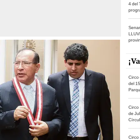
dónde
Senam
LLUV
provi
¡Va
Circo 
del 15
Parqu
Migue
Circo
de Jul
Círcul
Circo
Del 2
Costa