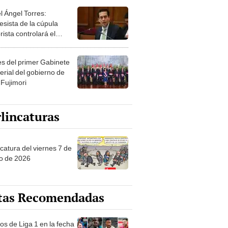
esista de la cúpula
rista controlará el
r año del Senado
les del primer Gabinete
erial del gobierno de
 Fujimori
lincaturas
catura del viernes 7 de
o de 2026
tas Recomendadas
os de Liga 1 en la fecha
 Torneo Clausura 2026:
amación, horarios y