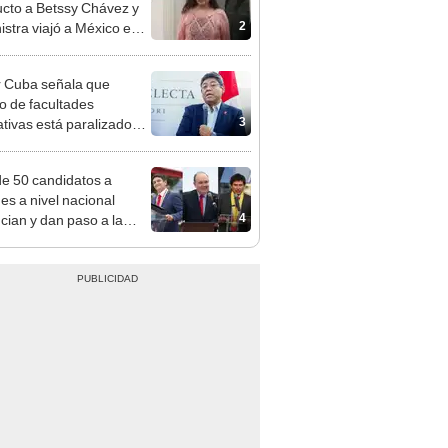
adrugada
 Cuba señala que
o de facultades
3
ativas está paralizado
trámite burocrático"
e 50 candidatos a
des a nivel nacional
4
cian y dan paso a la
cción encubierta