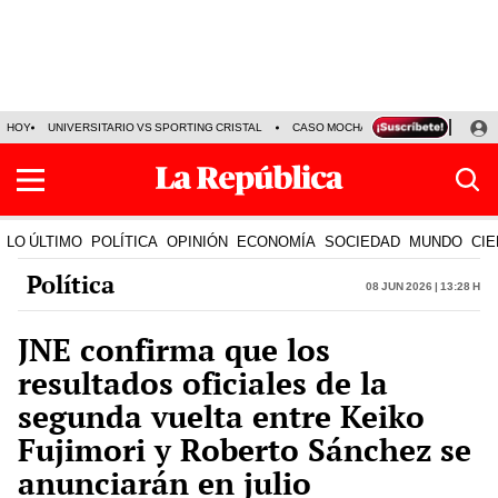
HOY
UNIVERSITARIO VS SPORTING CRISTAL
CASO MOCHASUELDOS
MIGUEL
LO ÚLTIMO
POLÍTICA
OPINIÓN
ECONOMÍA
SOCIEDAD
MUNDO
CIE
Política
08 Jun 2026 | 13:28 h
JNE confirma que los
resultados oficiales de la
segunda vuelta entre Keiko
Fujimori y Roberto Sánchez se
anunciarán en julio