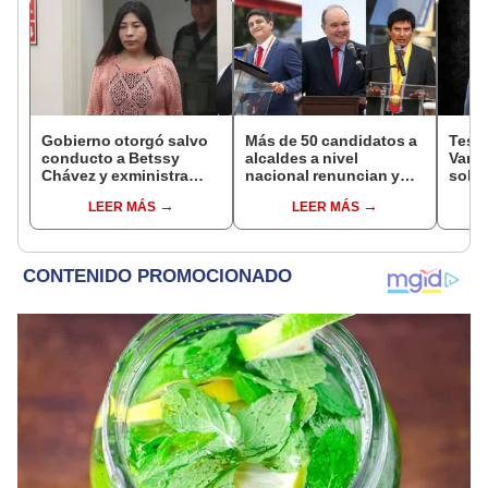
Gobierno otorgó salvo
Más de 50 candidatos a
Testi
conducto a Betssy
alcaldes a nivel
Varil
Chávez y exministra
nacional renuncian y
sobo
viajó a México en la
dan paso a la reelección
Orell
LEER MÁS
LEER MÁS
madrugada
encubierta