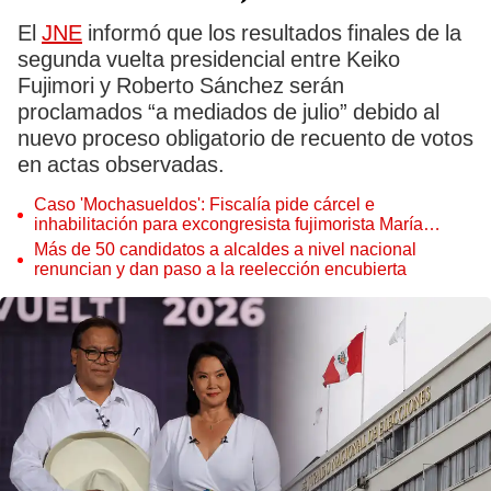
El
JNE
informó que los resultados finales de la
segunda vuelta presidencial entre Keiko
Fujimori y Roberto Sánchez serán
proclamados “a mediados de julio” debido al
nuevo proceso obligatorio de recuento de votos
en actas observadas.
Caso 'Mochasueldos': Fiscalía pide cárcel e
inhabilitación para excongresista fujimorista María
Cordero Jon Tay
Más de 50 candidatos a alcaldes a nivel nacional
renuncian y dan paso a la reelección encubierta