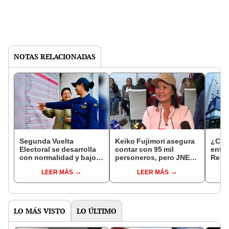
NOTAS RELACIONADAS
Segunda Vuelta
Keiko Fujimori asegura
¿Cuál
Electoral se desarrolla
contar con 95 mil
entre
con normalidad y bajo
personeros, pero JNE
Reni
estrictas medidas de
registró 15.105 en todo
LEER MÁS
LEER MÁS
seguridad
el país
LO MÁS VISTO
LO ÚLTIMO