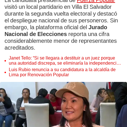
La candidata presidencial de
Fuerza Popular
visitó un local partidario en Villa El Salvador
durante la segunda vuelta electoral y destacó
el despliegue nacional de sus personeros. Sin
embargo, la plataforma oficial del
Jurado
Nacional de Elecciones
reporta una cifra
considerablemente menor de representantes
acreditados.
Janet Tello: “Si se llegara a destituir a un juez porque
una autoridad discrepa, se eliminaría la independencia
judicial”
Luis Rubio renuncia a su candidatura a la alcaldía de
Lima por Renovación Popular