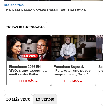
NOTAS RELACIONADAS
Elecciones 2026 EN
Francisco Sagasti:
Segu
VIVO: sigue la segunda
“Para votar, uno puede
presi
vuelta entre Keiko
preguntarse: ¿De cuál
hora 
Fujimori y Roberto
candidato puedo
y por
LEER MÁS
LEER MÁS
Sánchez minuto a
defenderme mejor?”
minuto
LO MÁS VISTO
LO ÚLTIMO