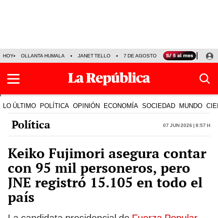
HOY
OLLANTA HUMALA
JANET TELLO
7 DE AGOSTO
TINKA RESULTADOS
LO ÚLTIMO
POLÍTICA
OPINIÓN
ECONOMÍA
SOCIEDAD
MUNDO
CIE
Política
07 Jun 2026 | 8:57 h
Keiko Fujimori asegura contar
con 95 mil personeros, pero
JNE registró 15.105 en todo el
país