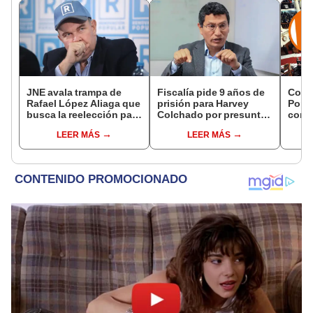
JNE avala trampa de
Fiscalía pide 9 años de
Cong
Rafael López Aliaga que
prisión para Harvey
Popul
busca la reelección para
Colchado por presunta
comis
la Municipalidad de
negociación
Cáma
LEER MÁS
LEER MÁS
Lima
incompatible y falsedad
ideológica