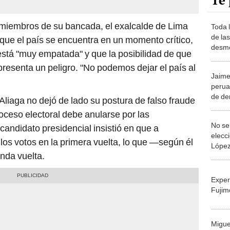
Te 
miembros de su bancada, el exalcalde de Lima
Toda 
de las
 que el país se encuentra en un momento crítico,
desme
está "muy empatada" y que la posibilidad de que
epresenta un peligro. "No podemos dejar el país al
Jaime 
perua
de de
Aliaga no dejó de lado su postura de falso fraude
encue
proceso electoral debe anularse por las
decep
No se
xcandidato presidencial insistió en que a
elecci
los votos en la primera vuelta, lo que —según él
López 
unda vuelta.
blanc
vuelt
Exper
Fujim
Migue