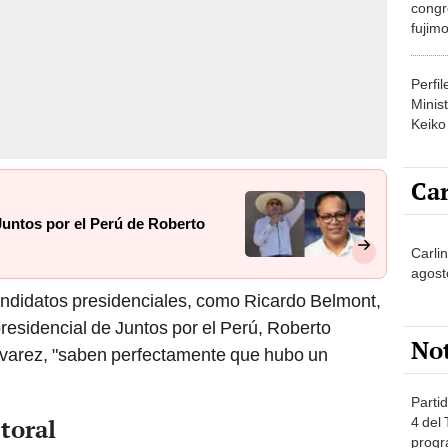
congr
fujimo
prime
Perfi
Minist
Keiko
Car
 Juntos por el Perú de Roberto
Carlin
agost
ndidatos presidenciales, como Ricardo Belmont,
residencial de Juntos por el Perú, Roberto
No
lvarez, "saben perfectamente que hubo un
Partid
ctoral
4 del
progr