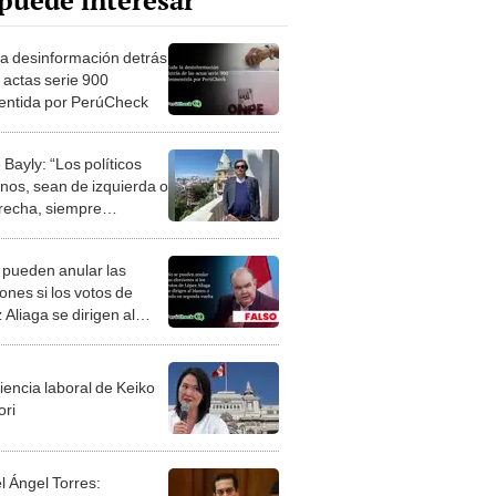
puede interesar
la desinformación detrás
 actas serie 900
ntida por PerúCheck
Bayly: “Los políticos
nos, sean de izquierda o
recha, siempre
ntran la manera de
cionarte”
 pueden anular las
ones si los votos de
Aliaga se dirigen al
o o nulo en segunda
a
iencia laboral de Keiko
ori
l Ángel Torres: