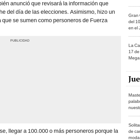
bién anunció que revisará la información que
e del día de las elecciones. Asimismo, hizo un
Gran 
ra que se sumen como personeros de Fuerza
del 10
en el
La Ca
17 de 
Mega 
Ju
Maste
palab
nuest
Solita
se, llegar a 100.000 o más personeros porque la
de ca
moda.