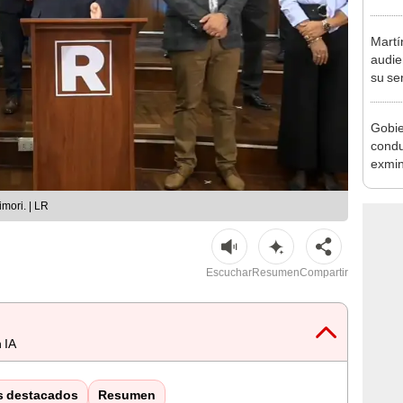
Cháve
nuest
Martí
audie
su se
prisi
Gobie
condu
exmin
la m
mori. | LR
Escuchar
Resumen
Compartir
 IA
s destacados
Resumen