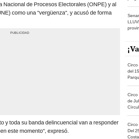
icina Nacional de Procesos Electorales (ONPE) y al
dónde
JNE) como una "vergüenza", y acusó de forma
Senam
LLUV
provi
¡Va
Circo 
del 15
Parqu
Migue
Circo
de Jul
Círcul
to y toda su banda delincuencial van a responder
Circo
n en este momento", expresó.
Del 2
Costa