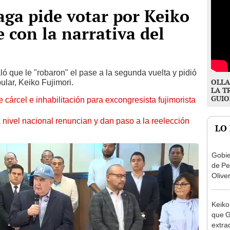
aga pide votar por Keiko
e con la narrativa del
ó que le "robaron" el pase a la segunda vuelta y pidió
OLLA
lar, Keiko Fujimori.
LA T
GUIO
 cárcel e inhabilitación para excongresista fujimorista
 nivel nacional renuncian y dan paso a la reelección
LO
Gobie
de Pe
Olive
de la
Keiko
que G
extra