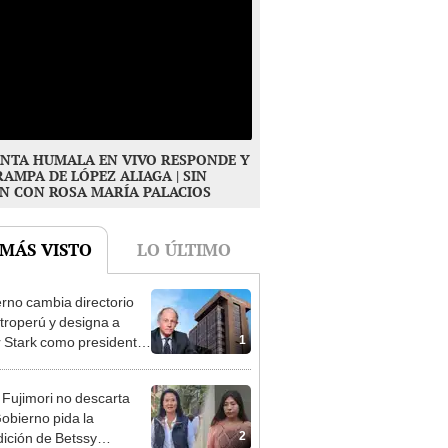
NTA HUMALA EN VIVO RESPONDE Y
RAMPA DE LÓPEZ ALIAGA | SIN
N CON ROSA MARÍA PALACIOS
 MÁS VISTO
LO ÚLTIMO
rno cambia directorio
troperú y designa a
1
r Stark como presidente
 empresa estatal
 Fujimori no descarta
obierno pida la
2
dición de Betssy