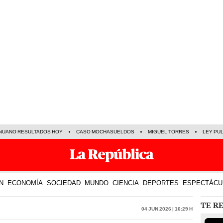
NUANO RESULTADOS HOY
CASO MOCHASUELDOS
MIGUEL TORRES
LEY PU
N
ECONOMÍA
SOCIEDAD
MUNDO
CIENCIA
DEPORTES
ESPECTÁCU
TE R
04 Jun 2026 | 16:29 h