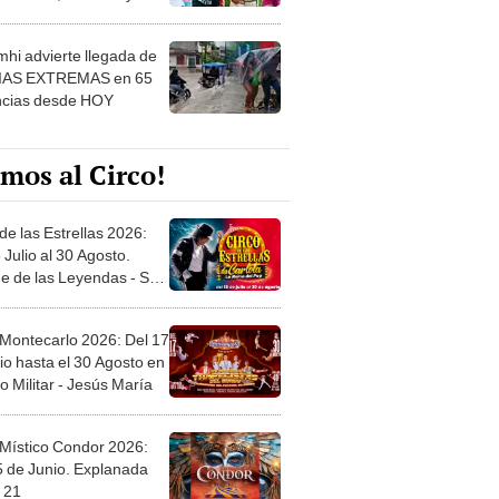
 ver
hi advierte llegada de
IAS EXTREMAS en 65
ncias desde HOY
mos al Circo!
de las Estrellas 2026:
 Julio al 30 Agosto.
e de las Leyendas - San
l
 Montecarlo 2026: Del 17
io hasta el 30 Agosto en
o Militar - Jesús María
 Místico Condor 2026:
5 de Junio. Explanada
 21