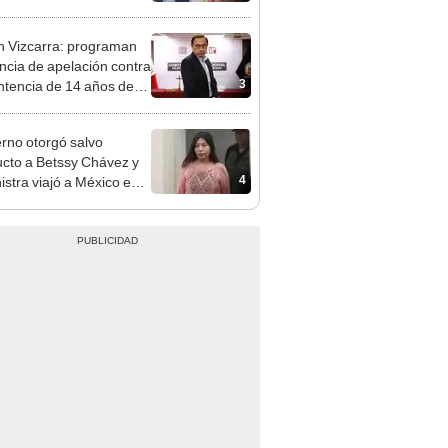
z: "Está dentro de
ras facultades"
n Vizcarra: programan
ncia de apelación contra
3
ntencia de 14 años de
ón el 20 de agosto
rno otorgó salvo
cto a Betssy Chávez y
4
istra viajó a México en
adrugada