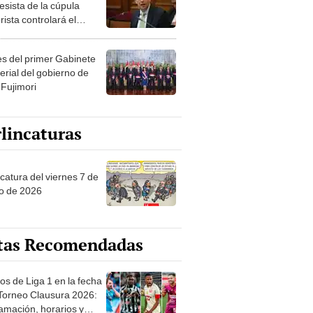
esista de la cúpula
rista controlará el
r año del Senado
les del primer Gabinete
erial del gobierno de
 Fujimori
lincaturas
catura del viernes 7 de
o de 2026
tas Recomendadas
os de Liga 1 en la fecha
 Torneo Clausura 2026:
amación, horarios y