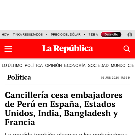
HOY
TINKA RESULTADOS
PRECIO DEL DÓLAR
7 DE AGOSTO
OLLANTA H
LO ÚLTIMO
POLÍTICA
OPINIÓN
ECONOMÍA
SOCIEDAD
MUNDO
CIE
Política
03 Jun 2026 | 5:56 h
Cancillería cesa embajadores
de Perú en España, Estados
Unidos, India, Bangladesh y
Francia