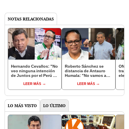
NOTAS RELACIONADAS
Hernando Cevallos: "No
Roberto Sánchez se
ONPE
veo ninguna intención
distancia de Antauro
trasl
de Juntos por el Perú de
Humala: "No vamos a
elect
salir a estatizar"
fusilar a nadie, ¡por
de vo
LEER MÁS
LEER MÁS
Dios!"
Calla
junio
LO MÁS VISTO
LO ÚLTIMO