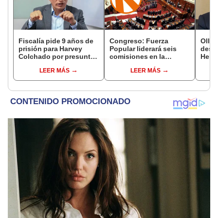
Fiscalía pide 9 años de
Congreso: Fuerza
Ollan
prisión para Harvey
Popular liderará seis
destr
Colchado por presunta
comisiones en la
Hered
negociación
Cámara de Diputados
el 20
LEER MÁS
LEER MÁS
incompatible y falsedad
ideológica