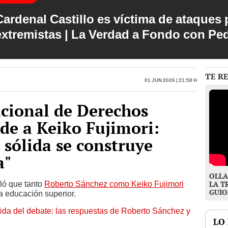
Cardenal Castillo es víctima de ataques 
extremistas | La Verdad a Fondo con Pe
TE R
01 Jun 2026 | 21:58 h
cional de Derechos
e a Keiko Fujimori:
sólida se construye
a"
OLLA
aló que tanto
Roberto Sánchez como Keiko Fujimori
LA T
GUIO
la educación superior.
lida del debate: las respuestas de Roberto Sánchez y
LO