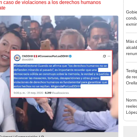
n caso de violaciones a los derechos humanos
ate
Gobie
condu
exmin
la m
Más d
alcal
renun
reele
Testig
de re
Orell
Norma
reele
López
que s