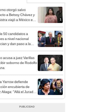
rno otorgó salvo
cto a Betssy Chávez y
1
istra viajó a México en
adrugada
e 50 candidatos a
des a nivel nacional
2
cian y dan paso a la
cción encubierta
o acusa a juez Varillas
cibir soborno de Rodolfo
3
ana
 Yarrow defiende
cción encubierta de
4
 Aliaga: "Allá el Jurado
e deja sacar la vuelta"