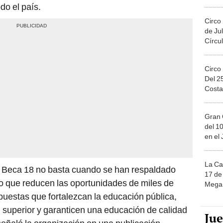
Migue
do el país.
Circo
de Jul
Círcul
Circo
Del 2
Costa
Gran 
del 10
en el
La Ca
a Beca 18 no basta cuando se han respaldado
17 de 
o que reducen las oportunidades de miles de
Mega 
opuestas que fortalezcan la educación pública,
 superior y garanticen una educación de calidad
Ju