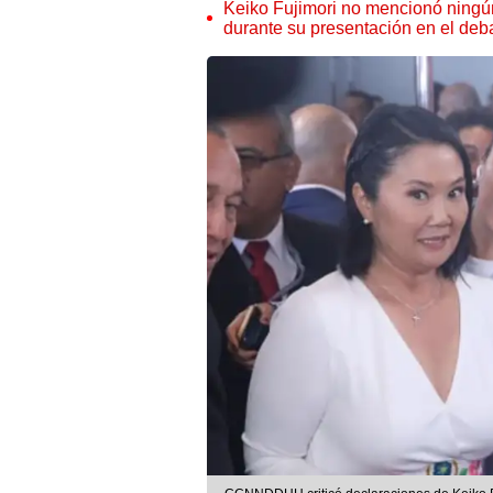
Keiko Fujimori no mencionó ningú
durante su presentación en el deb