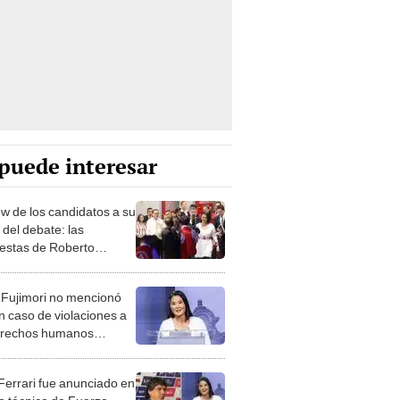
puede interesar
ow de los candidatos a su
 del debate: las
estas de Roberto
ez y Keiko Fujimori ante
edios
 Fujimori no mencionó
n caso de violaciones a
erechos humanos
te su presentación en el
e
Ferrari fue anunciado en