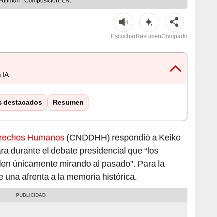
ujimori | Composición: LR.
Escuchar
Resumen
Compartir
 IA
s destacados
Resumen
erechos Humanos
(CNDDHH) respondió a Keiko
ra durante el debate presidencial que “los
en únicamente mirando al pasado”. Para la
ye una afrenta a la memoria histórica.