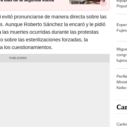
equip
Popul
tuits 
i evitó pronunciarse de manera directa sobre las
Fujim
. Aunque Roberto Sánchez la encaró y le pidió
Exper
Fujim
a las muertes ocurridas durante las protestas
 sobre las esterilizaciones forzadas, la
a los cuestionamientos.
Migue
congr
fujimo
prime
Perfi
Minist
Keiko
Car
Carlin