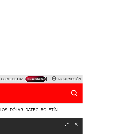
CORTE DE LUZ
VIERNES 7 DE AGOSTO
INICIAR SESIÓN
ALBERTO BENAVIDES
NALDY SALD
LOS
DÓLAR
DATEC
BOLETÍN