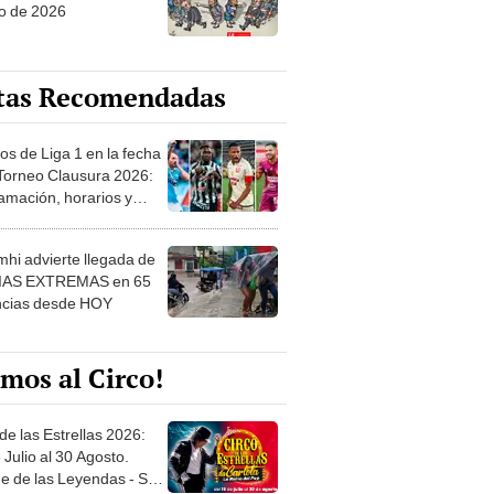
o de 2026
tas Recomendadas
os de Liga 1 en la fecha
 Torneo Clausura 2026:
amación, horarios y
 ver
hi advierte llegada de
IAS EXTREMAS en 65
ncias desde HOY
mos al Circo!
de las Estrellas 2026:
 Julio al 30 Agosto.
e de las Leyendas - San