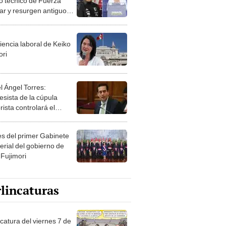
o técnico de Fuerza
ar y resurgen antiguos
en contra de Keiko
ori
iencia laboral de Keiko
ori
l Ángel Torres:
esista de la cúpula
rista controlará el
r año del Senado
les del primer Gabinete
erial del gobierno de
 Fujimori
lincaturas
catura del viernes 7 de