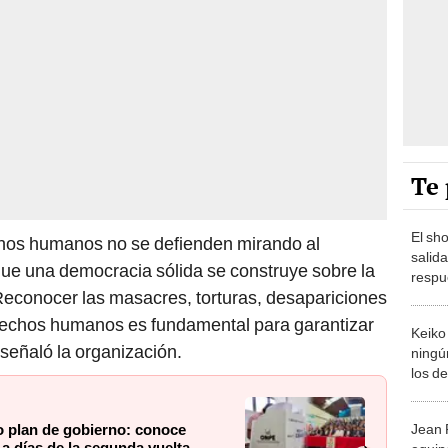
Te 
El sh
chos humanos no se defienden mirando al
salida
que una democracia sólida se construye sobre la
respu
. Reconocer las masacres, torturas, desapariciones
Sánch
los m
erechos humanos es fundamental para garantizar
Keiko
 señaló la organización.
ningú
los d
duran
debat
o plan de gobierno: conoce
Jean 
 a días de la segunda vuelta