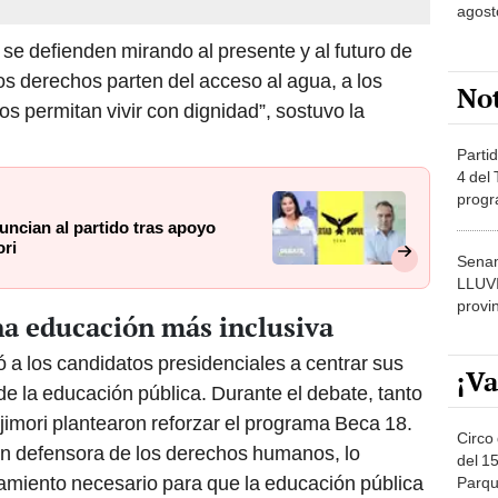
agost
e defienden mirando al presente y al futuro de
os derechos parten del acceso al agua, a los
No
os permitan vivir con dignidad”, sostuvo la
Partid
4 del
progr
dónde
uncian al partido tras apoyo
ori
Senam
LLUV
provi
 educación más inclusiva
a los candidatos presidenciales a centrar sus
¡Va
de la educación pública. Durante el debate, tanto
mori plantearon reforzar el programa Beca 18.
Circo 
ón defensora de los derechos humanos, lo
del 15
nciamiento necesario para que la educación pública
Parqu