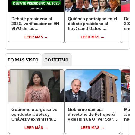
Debate presidencial
Quiénes participan en el
Debat
2026: verificaciones EN
debate presidencial
2026:
VIVO de las
hoy: candidatos,
empi
declaraciones de los
formato y temas de la
ver E
LEER MÁS
LEER MÁS
candidatos este 23 de
jornada 1
fech
marzo
LO MÁS VISTO
LO ÚLTIMO
Gobierno otorgó salvo
Gobierno cambia
Más d
conducto a Betssy
directorio de Petroperú
alcal
Chávez y exministra
y designa a Oliver Stark
nacio
viajó a México en la
como presidente de la
dan p
LEER MÁS
LEER MÁS
madrugada
empresa estatal
encu