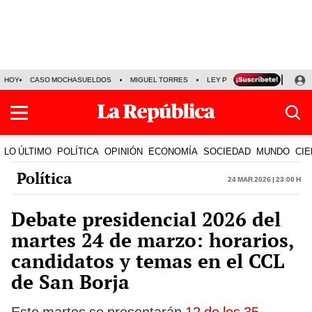
HOY
CASO MOCHASUELDOS
MIGUEL TORRES
LEY PULPÍN
PRECIO DEL
LO ÚLTIMO
POLÍTICA
OPINIÓN
ECONOMÍA
SOCIEDAD
MUNDO
CIE
Política
24 Mar 2026 | 23:00 h
Debate presidencial 2026 del
martes 24 de marzo: horarios,
candidatos y temas en el CCL
de San Borja