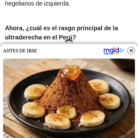
hegelianos de izquierda.
Ahora, ¿cuál es el rasgo principal de la
ultraderecha en el Perú?
ANTES DE IRSE
La ultraderecha es un grupo bastante amplio,
quizá podemos hablar de la derecha radical
populista en los partidos. Allí, por un lado,
estaría Renovación Popular, que está bastante
más cerca a todos los grupos conservadores
religiosos que han aparecido desde el 2011.
¿El fujimorismo también está en esa