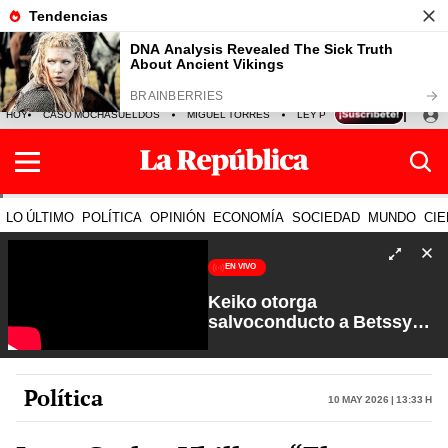
HOY
CASO MOCHASUELDOS
MIGUEL TORRES
LEY PULPÍN
PRECIO DEL
LO ÚLTIMO
POLÍTICA
OPINIÓN
ECONOMÍA
SOCIEDAD
MUNDO
CIE
EN VIVO
Keiko otorga
salvoconducto a Betssy
Chávez y renuevan
Petroperú | Sin Guion con
Rosa María Palacios
Política
10 May 2026 | 13:33 h