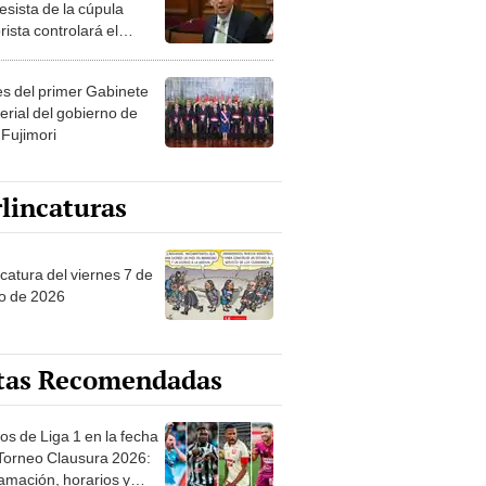
esista de la cúpula
rista controlará el
r año del Senado
les del primer Gabinete
erial del gobierno de
 Fujimori
lincaturas
catura del viernes 7 de
o de 2026
tas Recomendadas
os de Liga 1 en la fecha
 Torneo Clausura 2026:
amación, horarios y