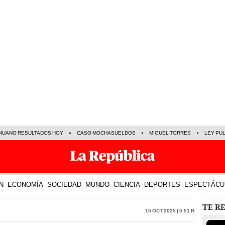
NUANO RESULTADOS HOY
CASO MOCHASUELDOS
MIGUEL TORRES
LEY PU
N
ECONOMÍA
SOCIEDAD
MUNDO
CIENCIA
DEPORTES
ESPECTÁCU
TE R
15 Oct 2025 | 5:51 h