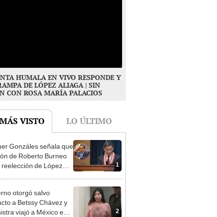
NTA HUMALA EN VIVO RESPONDE Y
RAMPA DE LÓPEZ ALIAGA | SIN
N CON ROSA MARÍA PALACIOS
 MÁS VISTO
LO ÚLTIMO
er Gonzáles señala que
ión de Roberto Burneo
1
 reelección de López
a no representan al JNE
rno otorgó salvo
cto a Betssy Chávez y
2
istra viajó a México en