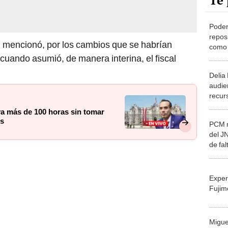
Te 
Poder
repos
 mencionó, por los cambios que se habrían
como 
cuando asumió, de manera interina, el fiscal
Delia
audie
recur
JNJ: 
va más de 100 horas sin tomar
tramp
os
PCM m
del J
de fal
pronu
Fuerz
Exper
Fujim
Migue