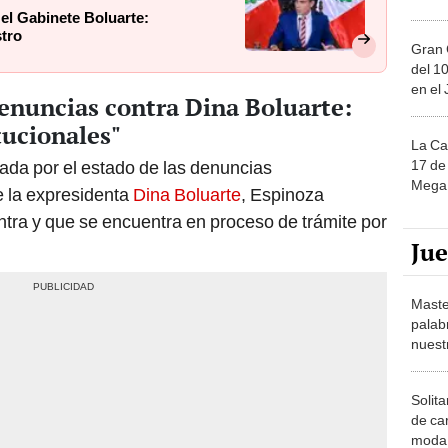
 el Gabinete Boluarte:
stro
Gran 
del 10
en el
enuncias contra Dina Boluarte:
tucionales"
La Ca
17 de 
tada por el estado de las denuncias
Mega 
e la expresidenta
Dina Boluarte
, Espinoza
tra y que se encuentra en proceso de trámite por
Ju
Maste
palab
nuest
Solita
de ca
moda.