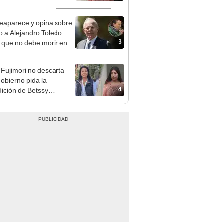
adrugada
eaparece y opina sobre
to a Alejandro Toledo:
3
 que no debe morir en la
l"
 Fujimori no descarta
obierno pida la
4
dición de Betssy
z: "Está dentro de
ras facultades"