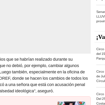
dónde
Senam
LLUV
provi
¡Va
Circo 
del 15
Parqu
ios que se habrían realizado durante su
Migue
ue no debió, por ejemplo, cambiar algunos
"Luego también, especialmente en la oficina de
Circo
de Jul
s OREF, donde se hacen los cambios de todos los
Círcul
olocó a una señora que está con acusación penal
falsedad ideológica", aseguró.
Circo
Del 2
Costa