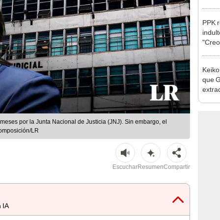
la m
PPK r
indul
"Creo
cárce
Keiko
que G
extra
Cháve
nuest
meses por la Junta Nacional de Justicia (JNJ). Sin embargo, el
 Composición/LR
Escuchar
Resumen
Compartir
 IA