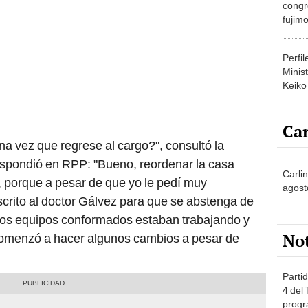
congr
fujimo
prime
Perfi
Minist
Keiko
Car
a vez que regrese al cargo?", consultó la
respondió en RPP: "Bueno, reordenar la casa
Carlin
 porque a pesar de que yo le pedí muy
agost
rito al doctor Gálvez para que se abstenga de
los equipos conformados estaban trabajando y
No
 comenzó a hacer algunos cambios a pesar de
Partid
4 del
progr