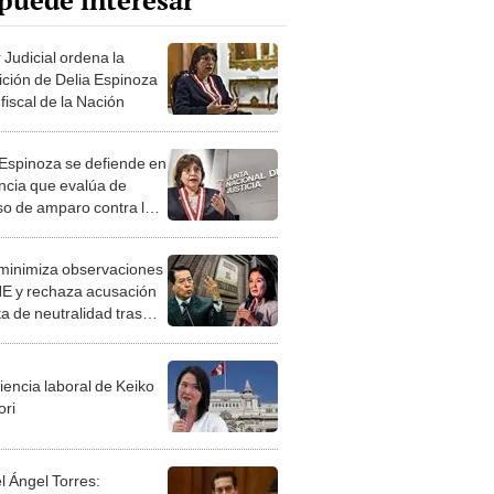
puede interesar
 Judicial ordena la
ición de Delia Espinoza
fiscal de la Nación
 Espinoza se defiende en
ncia que evalúa de
so de amparo contra la
"Se me ha tendido una
a"
inimiza observaciones
NE y rechaza acusación
ta de neutralidad tras
nciamiento sobre
a Popular
iencia laboral de Keiko
ori
l Ángel Torres: