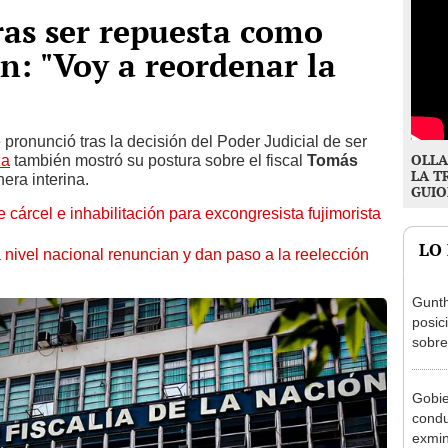
ras ser repuesta como
ón: "Voy a reordenar la
 pronunció tras la decisión del Poder Judicial de ser
OLLA
za
también mostró su postura sobre el fiscal
Tomás
LA T
era interina.
GUIO
 cárcel e inhabilitación para excongresista fujimorista
LO
 nivel nacional renuncian y dan paso a la reelección
Gunth
posic
sobre
Aliag
Gobie
condu
exmin