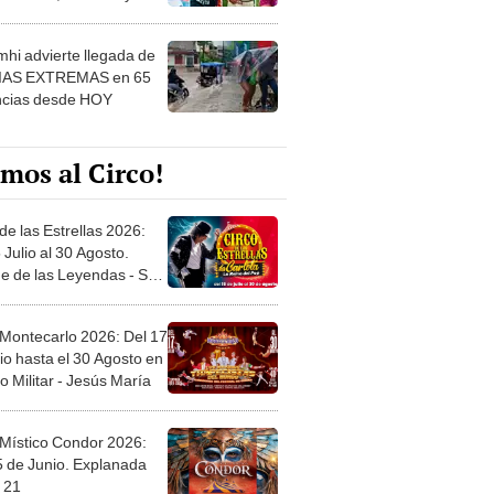
 ver
hi advierte llegada de
IAS EXTREMAS en 65
ncias desde HOY
mos al Circo!
de las Estrellas 2026:
 Julio al 30 Agosto.
e de las Leyendas - San
l
 Montecarlo 2026: Del 17
io hasta el 30 Agosto en
o Militar - Jesús María
 Místico Condor 2026:
5 de Junio. Explanada
 21