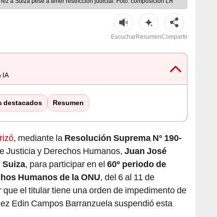
ñez a Suiza pese a tener restricción judicial. Foto: composición LR
Escuchar
Resumen
Compartir
 IA
s destacados
Resumen
rizó
, mediante la
Resolución Suprema N° 190-
o de Justicia y Derechos Humanos,
Juan José
,
Suiza
, para participar en el
60º periodo de
echos Humanos de la ONU
, del 6 al 11 de
 que el titular tiene una orden de impedimento de
 juez Edin Campos Barranzuela suspendió esta