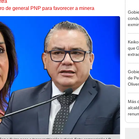
ntra
etiro de general PNP para favorecer a minera
Gobie
condu
exmin
la m
Keiko
que G
extra
Cháve
nuest
Gobie
de Pe
Olive
de la
Más d
alcal
renun
reele