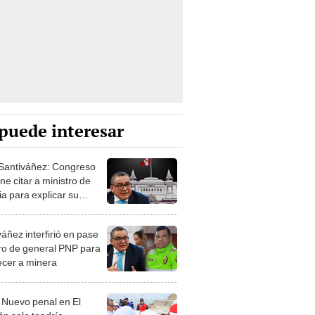
puede interesar
Santiváñez: Congreso
e citar a ministro de
ia para explicar su
nación y denuncias en
ntra
áñez interfirió en pase
tiro de general PNP para
ecer a minera
 Nuevo penal en El