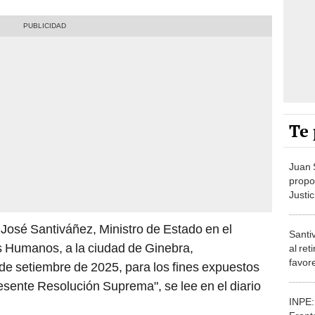
Te 
Juan 
propon
Justic
desig
su co
n José Santiváñez, Ministro de Estado en el
Santiv
 Humanos, a la ciudad de Ginebra,
al re
favor
 de setiembre de 2025, para los fines expuestos
resente Resolución Suprema", se lee en el diario
INPE: