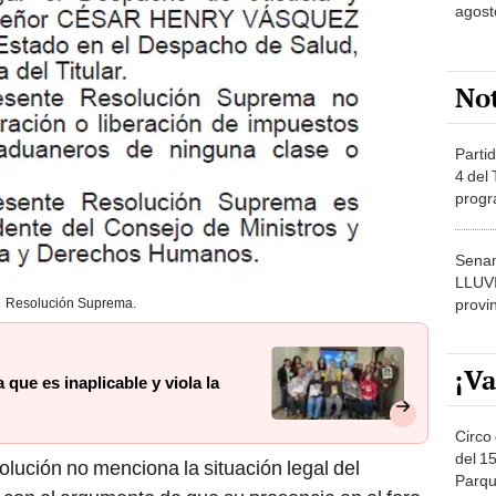
agost
No
Partid
4 del
progr
dónde
Senam
LLUV
Resolución Suprema.
provi
¡Va
 que es inaplicable y viola la
Circo 
del 15
olución no menciona la situación legal del
Parqu