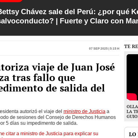
Bettsy Chávez sale del Perú: ¿por qué Ke
salvoconducto? | Fuerte y Claro con M
TE R
07 Sep 2025 | 5:15 h
toriza viaje de Juan José
a tras fallo que
dimento de salida del
OLLA
sidenta autorizó el viaje del
ministro de Justicia
a
LA T
GUIO
periodo de sesiones del Consejo de Derechos Humanos
or 5 días su impedimento de salida.
citar a ministro de Justicia para explicar su
LO