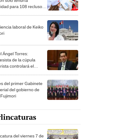
ón solo tendría
idad para 108 reclusos
para 2,000 como dice el
rno
iencia laboral de Keiko
ori
l Ángel Torres:
esista de la cúpula
rista controlará el
r año del Senado
les del primer Gabinete
erial del gobierno de
 Fujimori
lincaturas
catura del viernes 7 de