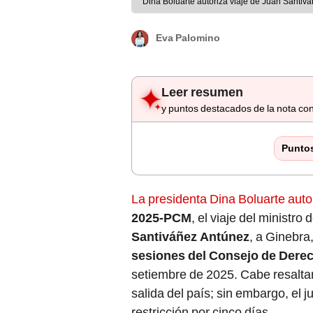
Dina Boluarte autoriza viaje de Juan Santivá
Eva Palomino
Leer resumen
y puntos destacados de la nota con
Punto
La presidenta Dina Boluarte auto
2025-PCM
, el viaje del ministr
Santiváñez Antúnez
, a Ginebra
sesiones del Consejo de Der
setiembre de 2025. Cabe resaltar
salida del país; sin embargo, el
restricción por cinco días.