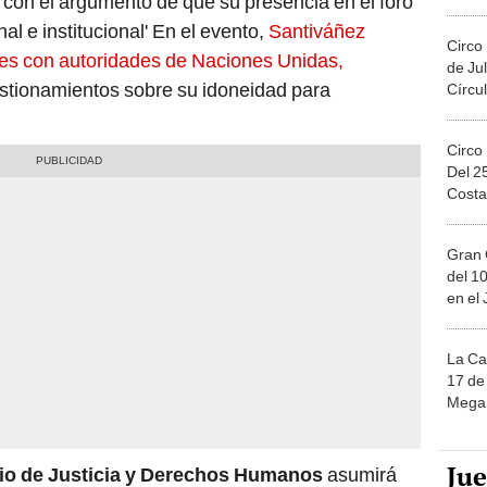
ón con el argumento de que su presencia en el foro
Migue
nal e institucional' En el evento,
Santiváñez
Circo
ales con autoridades de Naciones Unidas,
de Jul
estionamientos sobre su idoneidad para
Círcul
Circo
Del 2
Costa
Gran 
del 10
en el
La Ca
17 de 
Mega 
Ju
rio de Justicia y Derechos Humanos
asumirá