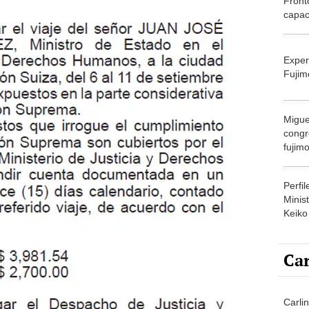
Front
capac
y no 
gobie
Exper
Fujim
Migue
congr
fujimo
prime
Perfi
Minist
Keiko
Car
Carlin