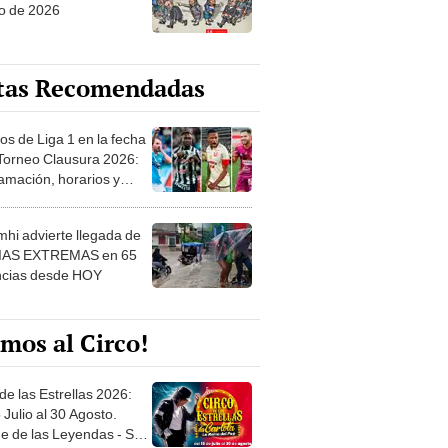
o de 2026
tas Recomendadas
os de Liga 1 en la fecha
 Torneo Clausura 2026:
amación, horarios y
 ver
hi advierte llegada de
IAS EXTREMAS en 65
ncias desde HOY
mos al Circo!
de las Estrellas 2026:
 Julio al 30 Agosto.
e de las Leyendas - San