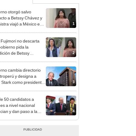
rno otorgó salvo
cto a Betssy Chávez y
1
istra viajó a México en
adrugada
 Fujimori no descarta
obierno pida la
2
dición de Betssy
z: "Está dentro de
ras facultades"
rno cambia directorio
troperú y designa a
3
r Stark como presidente
 empresa estatal
e 50 candidatos a
des a nivel nacional
4
cian y dan paso a la
cción encubierta