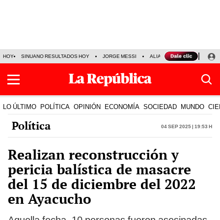
HOY
SINUANO RESULTADOS HOY
JORGE MESSI
ALIANZA LIMA VS SPORT BO
LO ÚLTIMO
POLÍTICA
OPINIÓN
ECONOMÍA
SOCIEDAD
MUNDO
CIE
Política
04 Sep 2025 | 19:53 h
Realizan reconstrucción y
pericia balística de masacre
del 15 de diciembre del 2022
en Ayacucho