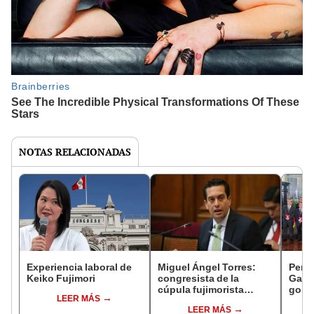
NOTAS RELACIONADAS
Experiencia laboral de
Miguel Ángel Torres:
Perfi
Keiko Fujimori
congresista de la
Gabin
cúpula fujimorista
gobi
LEER MÁS
controlará el primer año
Fujim
LEER MÁS
del Senado