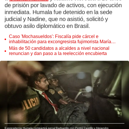
de prisión por lavado de activos, con ejecución
inmediata. Humala fue detenido en la sede
judicial y Nadine, que no asistió, solicitó y
obtuvo asilo diplomático en Brasil.
Caso 'Mochasueldos': Fiscalía pide cárcel e
inhabilitación para excongresista fujimorista María
Cordero Jon Tay
Más de 50 candidatos a alcaldes a nivel nacional
renuncian y dan paso a la reelección encubierta
Expresidente Humala compartirá penal Barbadillo con Pedro Castillo y Alejandro