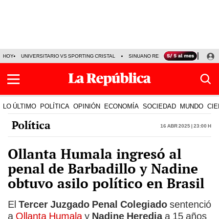
HOY
UNIVERSITARIO VS SPORTING CRISTAL
SINUANO RESULTADOS HOY
CA
LO ÚLTIMO
POLÍTICA
OPINIÓN
ECONOMÍA
SOCIEDAD
MUNDO
CIE
Política
16 Abr 2025 | 23:00 h
Ollanta Humala ingresó al
penal de Barbadillo y Nadine
obtuvo asilo político en Brasil
El
Tercer Juzgado Penal Colegiado
sentenció
a
Ollanta Humala
y
Nadine Heredia
a 15 años