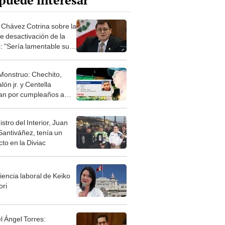
puede interesar
 Chávez Cotrina sobre la
le desactivación de la
c: "Sería lamentable su
ticulación"
 Monstruo: Chechito,
ón jr. y Centella
an por cumpleaños a
strador más buscado de
istro del Interior, Juan
Santiváñez, tenía un
to en la Diviac
iencia laboral de Keiko
ori
l Ángel Torres: