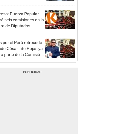
patible y falsedad
ógica
eso: Fuerza Popular
ará seis comisiones en la
3
ra de Diputados
s por el Perú retrocede:
ado César Tito Rojas ya
4
rá parte de la Comisión
ica