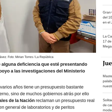
Gran 
del 10
en el
La Ca
17 de 
Mega 
ávez. Foto: Mirian Torres / La República
Ju
 alguna deficiencia que esté presentando
oyo a las investigaciones del Ministerio
Maste
palab
nuest
 varios años tiene un presupuesto bastante
ierno, sino de muchos gobiernos atrás por ello
ales de la Nación
reclaman un presupuesto real
Solita
de ca
 en general de laboratorios y de peritos
moda.