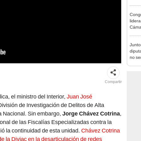
incom
ideol
Congr
lider
Cáma
Junto
diput
no se
ac. Foto: Andina
de Ét
Compartir
a, el ministro del Interior,
Juan José
a División de Investigación de Delitos de Alta
ía Nacional. Sin embargo,
Jorge Chávez Cotrina
,
ional de las Fiscalías Especializadas contra la
ó la continuidad de esta unidad.
Chávez Cotrina
e la Diviac en la desarticulación de redes