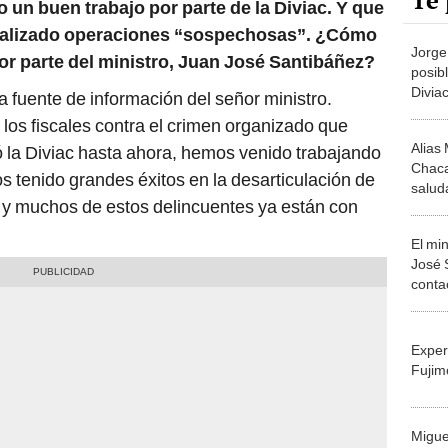
Te 
o un buen trabajo por parte de la Diviac. Y que
realizado operaciones “sospechosas”. ¿Cómo
Jorge
or parte del ministro, Juan José Santibáñez?
posib
Divia
 fuente de información del señor ministro.
desar
los fiscales contra el crimen organizado que
Alias
eó la Diviac hasta ahora, hemos venido trabajando
Chacal
 tenido grandes éxitos en la desarticulación de
salud
s y muchos de estos delincuentes ya están con
secue
Perú
El min
José 
contac
Exper
Fujim
Migue