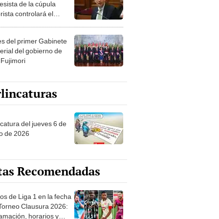
esista de la cúpula
rista controlará el
r año del Senado
les del primer Gabinete
erial del gobierno de
 Fujimori
lincaturas
ncatura del jueves 6 de
o de 2026
tas Recomendadas
os de Liga 1 en la fecha
 Torneo Clausura 2026:
amación, horarios y