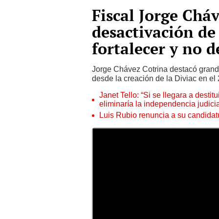
Fiscal Jorge Chá
desactivación de 
fortalecer y no d
Jorge Chávez Cotrina destacó grande
desde la creación de la Diviac en el
Janet Tello: “Si se llegara a desti
eliminaría la independencia judicia
Luis Rubio renuncia a su candidat