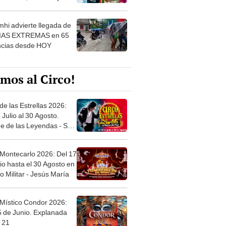
 ver
hi advierte llegada de
IAS EXTREMAS en 65
ncias desde HOY
mos al Circo!
de las Estrellas 2026:
 Julio al 30 Agosto.
e de las Leyendas - San
l
 Montecarlo 2026: Del 17
io hasta el 30 Agosto en
o Militar - Jesús María
 Místico Condor 2026:
5 de Junio. Explanada
 21