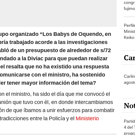
congr
fujimo
prime
Perfi
Minist
grupo organizado “Los Babys de Oquendo, en
Keiko
ía trabajado acorde a las investigaciones
abló de un presupuesto de alrededor de s/72
Car
indado a la Diviac para que puedan realizar
 el resalta que no ha existido una respuesta
comunicarse con el ministro, ha sostenido
Carli
der tener mayor información del tema?
agost
n el ministro, ha sido el día que me convocó el
reunión que tuvo con él, en donde intercambiamos
No
sión de que íbamos a unir esfuerzos para combatir
radicciones entre la Policía y el
Ministerio
Partid
4 del
progr