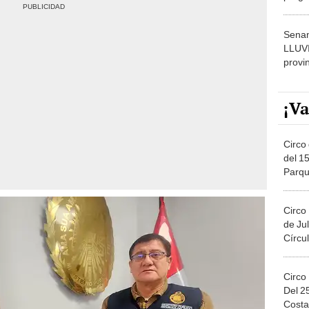
dónde
Senam
LLUV
provi
¡Va
Circo 
del 15
Parqu
Migue
Circo
de Jul
Círcul
Circo
Del 2
Costa