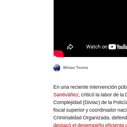
Jorge Chávez se pronunció a favor de la Divi
Mirian Torres
En una reciente intervención públic
Santiváñez
, criticó la labor de l
Complejidad (Diviac) de la Polic
fiscal superior y coordinador nac
Criminalidad Organizada, defendi
destacó el desempeño eficiente d