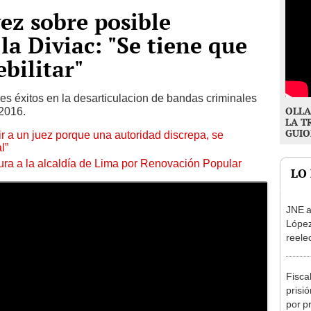
vez sobre posible
la Diviac: "Se tiene que
ebilitar"
s éxitos en la desarticulacion de bandas criminales
OLLA
 2016.
LA T
GUIO
tuir a un juez porque una autoridad discrepa, se
l”
ura a la alcaldía de Lima por Renovación Popular
LO
JNE a
López
reele
Munic
Fisca
prisi
por p