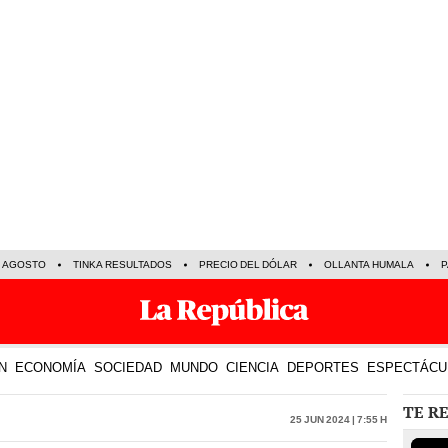
E AGOSTO
TINKA RESULTADOS
PRECIO DEL DÓLAR
OLLANTA HUMALA
P
N
ECONOMÍA
SOCIEDAD
MUNDO
CIENCIA
DEPORTES
ESPECTÁCU
TE R
25 Jun 2024 | 7:55 h