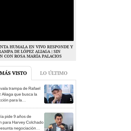
NTA HUMALA EN VIVO RESPONDE Y
RAMPA DE LÓPEZ ALIAGA | SIN
N CON ROSA MARÍA PALACIOS
 MÁS VISTO
LO ÚLTIMO
vala trampa de Rafael
 Aliaga que busca la
1
cción para la
ipalidad de Lima
lía pide 9 años de
ón para Harvey Colchado
2
resunta negociación