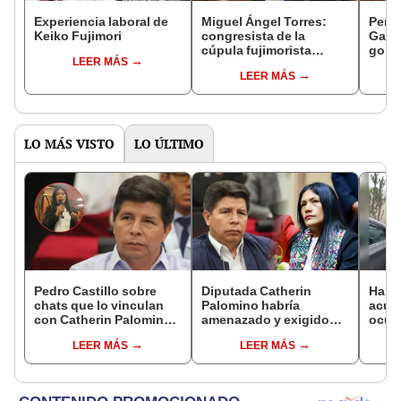
Experiencia laboral de
Miguel Ángel Torres:
Perfi
Keiko Fujimori
congresista de la
Gabin
cúpula fujimorista
gobi
LEER MÁS
controlará el primer año
Fujim
LEER MÁS
del Senado
LO MÁS VISTO
LO ÚLTIMO
Pedro Castillo sobre
Diputada Catherin
Harv
chats que lo vinculan
Palomino habría
acusa
con Catherin Palomino:
amenazado y exigido
ocup
"Pretenden manchar mi
S/300 mil a familiares de
docum
LEER MÁS
LEER MÁS
honor"
Pedro Castillo tras
alqui
insultarlos por
PNP
WhatsApp