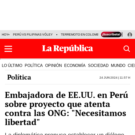
HOY
PERÚ VS FILIPINAS VÓLEY
TERREMOTO EN COLOMBIA EN VIVO
CÁMARA
LO ÚLTIMO
POLÍTICA
OPINIÓN
ECONOMÍA
SOCIEDAD
MUNDO
CIE
Política
24 Jun 2024 | 11:57 h
Embajadora de EE.UU. en Perú
sobre proyecto que atenta
contra las ONG: "Necesitamos
libertad"