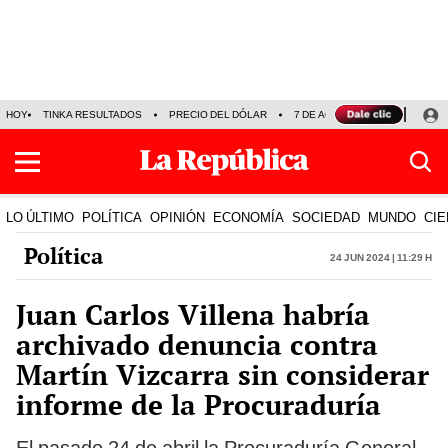
HOY
TINKA RESULTADOS
PRECIO DEL DÓLAR
7 DE AGOSTO
OLLANTA H
LO ÚLTIMO
POLÍTICA
OPINIÓN
ECONOMÍA
SOCIEDAD
MUNDO
CIE
Política
24 Jun 2024 | 11:29 h
Juan Carlos Villena habría
archivado denuncia contra
Martín Vizcarra sin considerar
informe de la Procuraduría