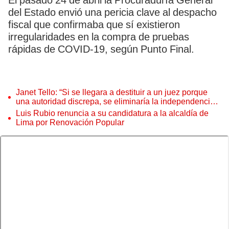
El pasado 24 de abril la Procuraduría General
del Estado envió una pericia clave al despacho
fiscal que confirmaba que sí existieron
irregularidades en la compra de pruebas
rápidas de COVID-19, según Punto Final.
Janet Tello: “Si se llegara a destituir a un juez porque
una autoridad discrepa, se eliminaría la independencia
judicial”
Luis Rubio renuncia a su candidatura a la alcaldía de
Lima por Renovación Popular