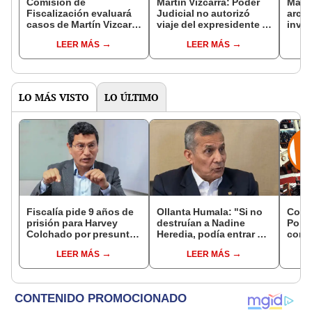
Comisión de
Martin Vizcarra: Poder
Málag
Fiscalización evaluará
Judicial no autorizó
arch
casos de Martín Vizcarra
viaje del expresidente a
inves
y relojes Rolex este
Iquitos
Vizca
LEER MÁS
LEER MÁS
lunes
trivi
de 20
LO MÁS VISTO
LO ÚLTIMO
Fiscalía pide 9 años de
Ollanta Humala: "Si no
Cong
prisión para Harvey
destruían a Nadine
Popul
Colchado por presunta
Heredia, podía entrar en
comis
negociación
el 2021 o el 2026"
Cáma
LEER MÁS
LEER MÁS
incompatible y falsedad
ideológica