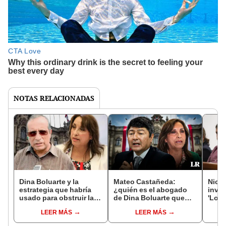
NOTAS RELACIONADAS
Dina Boluarte y la
Mateo Castañeda:
Nican
estrategia que habría
¿quién es el abogado
inves
usado para obstruir las
de Dina Boluarte que
'Los 
investigaciones contra
fue detenido por la
Somb
LEER MÁS
LEER MÁS
su hermano
Diviac?
contr