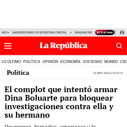
HOY
UNIVERSITARIO VS SPORTING CRISTAL
SINUANO RESULTADOS HOY
CA
LO ÚLTIMO
POLÍTICA
OPINIÓN
ECONOMÍA
SOCIEDAD
MUNDO
CIE
Política
12 May 2024 | 19:47 h
El complot que intentó armar
Dina Boluarte para bloquear
investigaciones contra ella y
su hermano