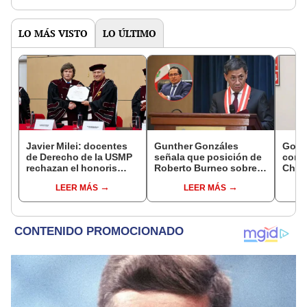
LO MÁS VISTO
LO ÚLTIMO
Javier Milei: docentes
Gunther Gonzáles
Gobi
de Derecho de la USMP
señala que posición de
cond
rechazan el honoris
Roberto Burneo sobre
Cháve
causa otorgado al
reelección de López
viajó
LEER MÁS
LEER MÁS
presidente de Argentina
Aliaga no representan al
madr
JNE