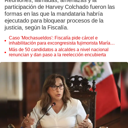
Reuniones, llamadas, amenazas y la
participación de Harvey Colchado fueron las
formas en las que la mandataria habría
ejecutado para bloquear procesos de la
justicia, según la Fiscalía.
Caso 'Mochasueldos': Fiscalía pide cárcel e
inhabilitación para excongresista fujimorista María
Cordero Jon Tay
Más de 50 candidatos a alcaldes a nivel nacional
renuncian y dan paso a la reelección encubierta